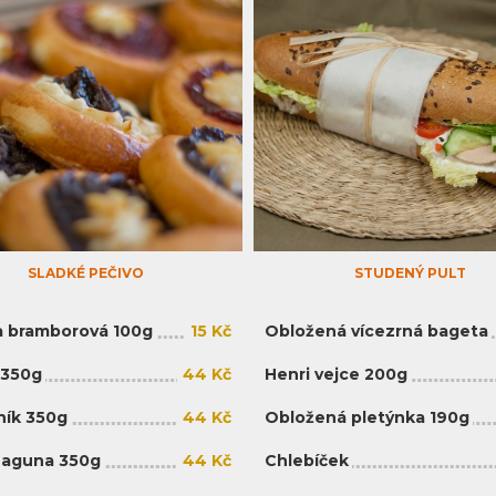
SLADKÉ PEČIVO
STUDENÝ PULT
 bramborová 100g
15 Kč
Obložená vícezrná bageta
 350g
44 Kč
Henri vejce 200g
ík 350g
44 Kč
Obložená pletýnka 190g
Laguna 350g
44 Kč
Chlebíček