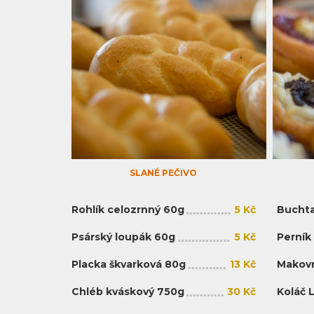
SLANÉ PEČIVO
Rohlík celozrnný 60g
5 Kč
Buchta
Psárský loupák 60g
5 Kč
Perník
Placka škvarková 80g
13 Kč
Makovn
Chléb kváskový 750g
30 Kč
Koláč 