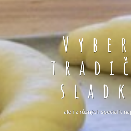
Vybe
tradi
slad
ale i z různých specialit 