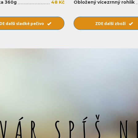
a 360g
48 Kč
Obložený vícezrnný rohlík
DE další sladké pečivo
ZDE další zboží
SVÁR SPÍŠ N