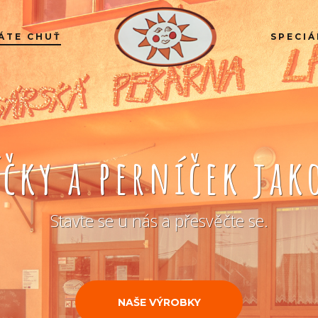
ÁTE CHUŤ
SPECIÁ
íčky a perníček ja
Stavte se u nás a přesvěčte se.
NAŠE VÝROBKY