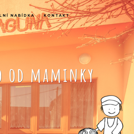
LNÍ NABÍDKA
KONTAKT
ko od maminky