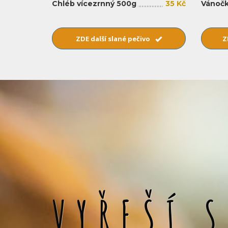
Chléb vícezrnný 500g
35 Kč
Vánočk
ZDE další slané pečivo
Z
VYŘEŠÍ 