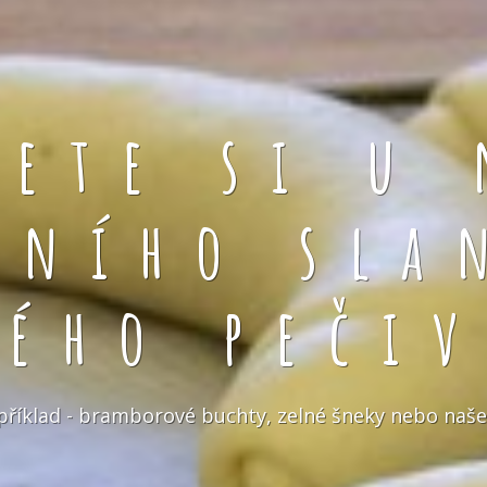
rete si u 
čního sla
kého pečiv
například - bramborové buchty, zelné šneky nebo naše