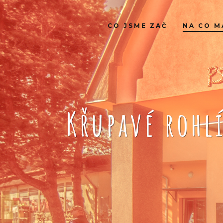
CO JSME ZAČ
NA CO M
Křupavé rohl