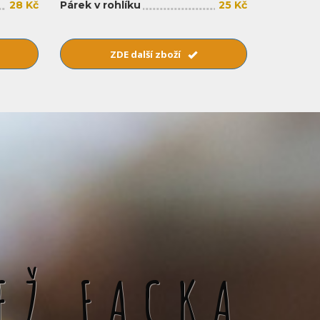
28 Kč
Párek v rohlíku
25 Kč
ZDE další zboží
EŽ FACKA