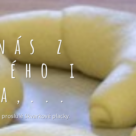
nás z
ného i
a,...
 proslulé škvarkové placky.