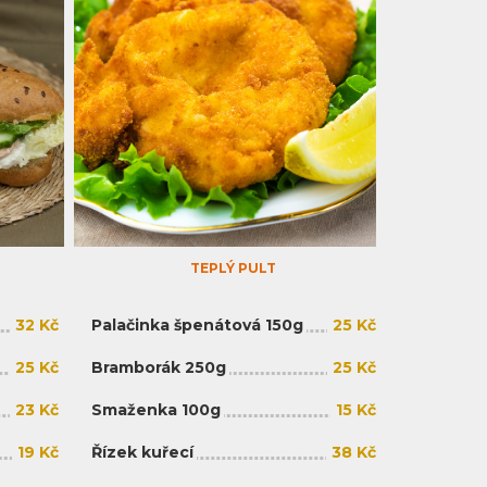
TEPLÝ PULT
32 Kč
Palačinka špenátová 150g
25 Kč
25 Kč
Bramborák 250g
25 Kč
23 Kč
Smaženka 100g
15 Kč
19 Kč
Řízek kuřecí
38 Kč