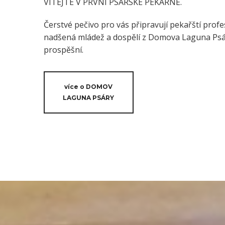
VÍTEJTE V PRVNÍ PSÁRSKÉ PEKÁRNĚ.
Čerstvé pečivo pro vás připravují pekařští profes
nadšená mládež a dospělí z Domova Laguna Psáry
prospěšní.
více o DOMOV
LAGUNA PSÁRY