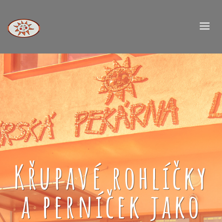
Křupavé rohlíčky
a perníček jako