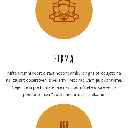
FIRMA
Máte firemní večírek, raut nebo teambuilding? Potřebujete na
něj zajistit občerstvení z pekárny? Moc rádi vám jej připravíme.
Nejen že si pochutnáte, ale navíc pomůžete dobré věci a
podpoříte naší "trošku nenormální" pekárnu.