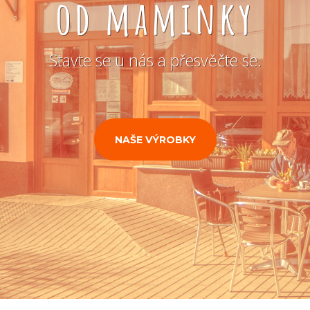
od maminky
Stavte se u nás a přesvěčte se.
NAŠE VÝROBKY