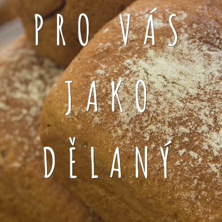
PRO VÁS
JAKO
DĚLANÝ