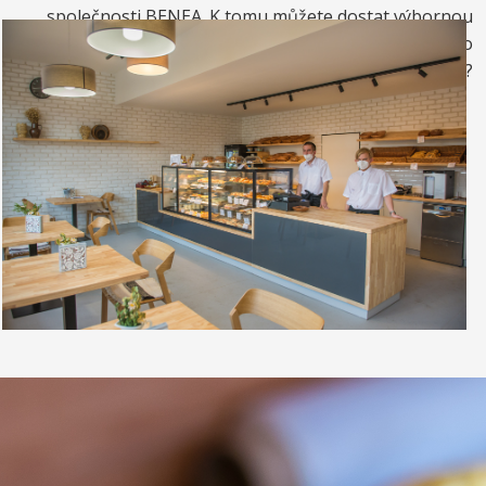
společnosti BENEA. K tomu můžete dostat výbornou
kávou. Nebo si raději dáte zrmzlinový pohár nebo
vynikající točenou zmrzlinu?