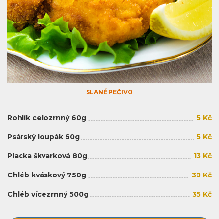
SLANÉ PEČIVO
Rohlík celozrnný 60g
5 Kč
Psárský loupák 60g
5 Kč
Placka škvarková 80g
13 Kč
Chléb kváskový 750g
30 Kč
Chléb vícezrnný 500g
35 Kč