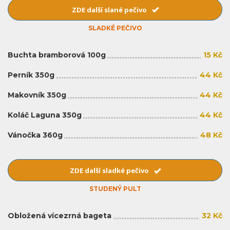
ZDE další slané pečivo
SLADKÉ PEČIVO
Buchta bramborová 100g
15 Kč
Perník 350g
44 Kč
Makovník 350g
44 Kč
Koláč Laguna 350g
44 Kč
Vánočka 360g
48 Kč
ZDE další sladké pečivo
STUDENÝ PULT
Obložená vícezrná bageta
32 Kč