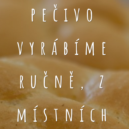
pečivo
vyrábíme
ručně, z
místních