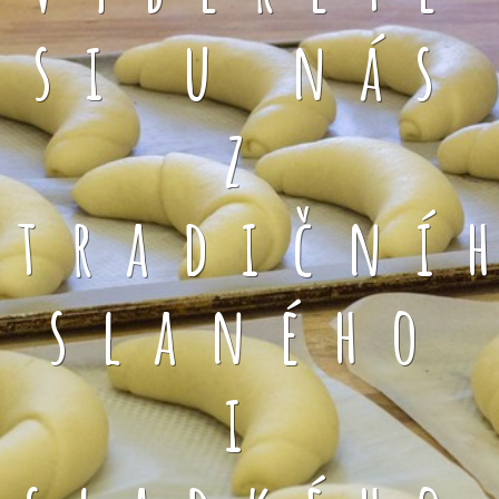
si u nás
z
tradiční
slaného
i