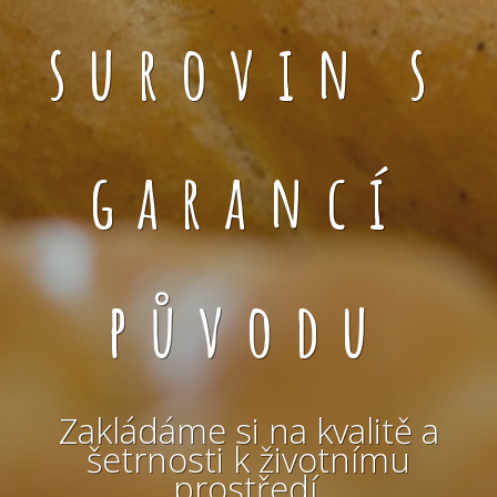
surovin s
garancí
původu
Zakládáme si na kvalitě a
šetrnosti k životnímu
prostředí.