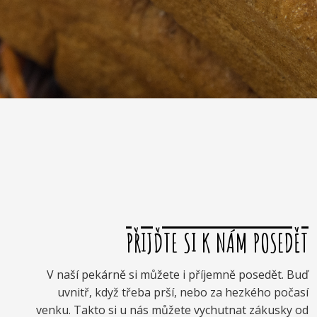
PŘIJĎTE SI K NÁM POSEDĚT
V naší pekárně si můžete i příjemně posedět. Buď
uvnitř, když třeba prší, nebo za hezkého počasí
venku. Takto si u nás můžete vychutnat zákusky od