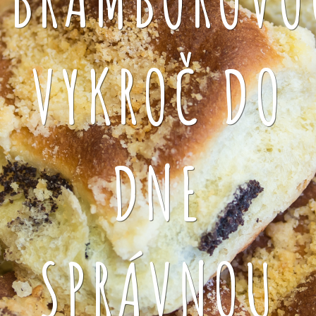
VYKROČ DO
DNE
SPRÁVNOU