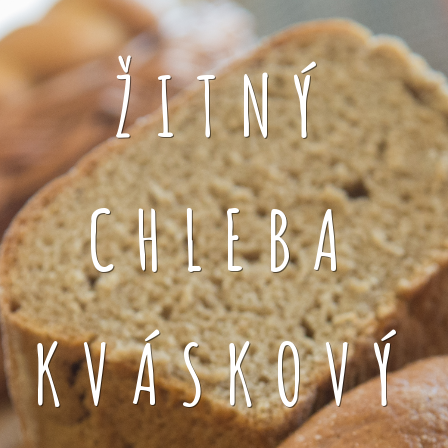
ŽITNÝ
CHLEBA
KVÁSKOVÝ