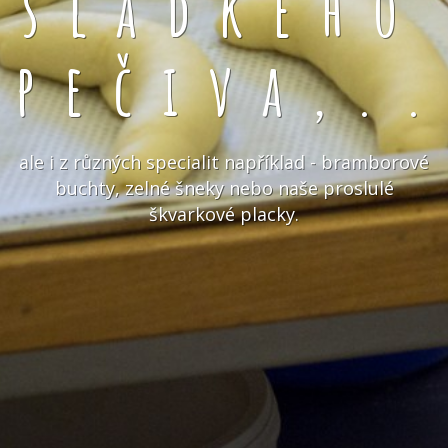
sladkého
pečiva,.
ale i z různých specialit například - bramborové
buchty, zelné šneky nebo naše proslulé
škvarkové placky.