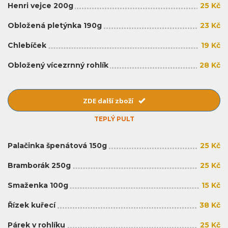
Henri vejce 200g
25 Kč
Obložená pletýnka 190g
23 Kč
Chlebíček
19 Kč
Obložený vícezrnný rohlík
28 Kč
ZDE další zboží
TEPLÝ PULT
Palačinka špenátová 150g
25 Kč
Bramborák 250g
25 Kč
Smaženka 100g
15 Kč
Řízek kuřecí
38 Kč
Párek v rohlíku
25 Kč