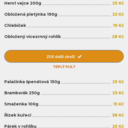
Henri vejce 200g
25 Kč
Obložená pletýnka 190g
23 Kč
Chlebíček
19 Kč
Obložený vícezrnný rohlík
28 Kč
ZDE další zboží
TEPLÝ PULT
Palačinka špenátová 150g
25 Kč
Bramborák 250g
25 Kč
Smaženka 100g
15 Kč
Řízek kuřecí
38 Kč
Párek v rohlíku
25 Kč