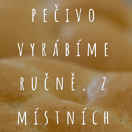
pečivo
vyrábíme
ručně, z
místních