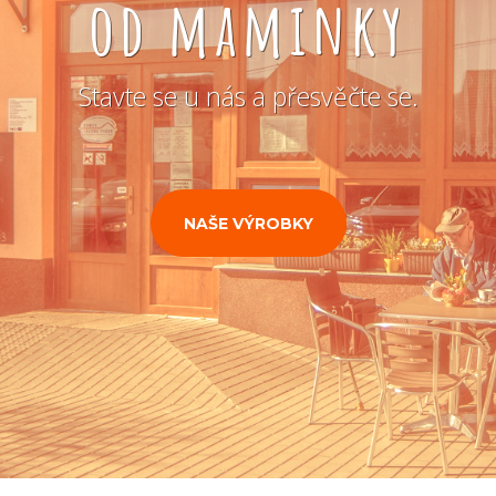
od maminky
Stavte se u nás a přesvěčte se.
NAŠE VÝROBKY