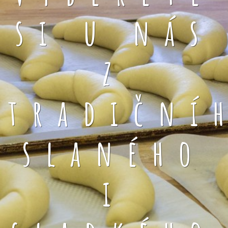
si u nás
z
tradiční
slaného
i