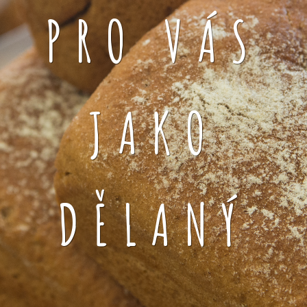
PRO VÁS
JAKO
DĚLANÝ