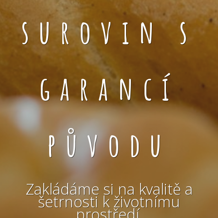
surovin s
garancí
původu
Zakládáme si na kvalitě a
šetrnosti k životnímu
prostředí.