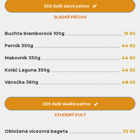
ZDE další slané pečivo
SLADKÉ PEČIVO
Buchta bramborová 100g
15 Kč
Perník 350g
44 Kč
Makovník 350g
44 Kč
Koláč Laguna 350g
44 Kč
Vánočka 360g
48 Kč
ZDE další sladké pečivo
STUDENÝ PULT
Obložená vícezrná bageta
32 Kč