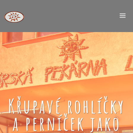
Křupavé rohlíčky
a perníček jako