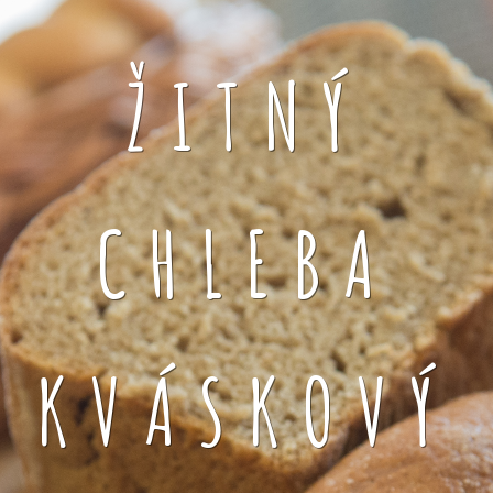
ŽITNÝ
CHLEBA
KVÁSKOVÝ