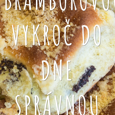
VYKROČ DO
DNE
SPRÁVNOU