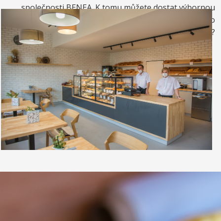
společnosti BENEA. K tomu můžete dostat výbornou
kávou. Nebo si raději dáte zrmzlinový pohár nebo
vynikající točenou zmrzlinu?