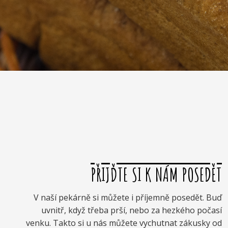
PŘIJĎTE SI K NÁM POSEDĚT
V naší pekárně si můžete i příjemně posedět. Buď
uvnitř, když třeba prší, nebo za hezkého počasí
venku. Takto si u nás můžete vychutnat zákusky od