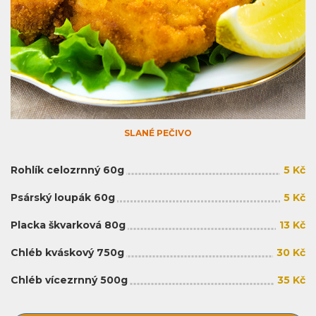
SLANÉ PEČIVO
Rohlík celozrnný 60g
5 Kč
Psárský loupák 60g
5 Kč
Placka škvarková 80g
13 Kč
Chléb kváskový 750g
30 Kč
Chléb vícezrnný 500g
35 Kč