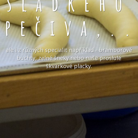
sladkého
pečiva,.
ale i z různých specialit například - bramborové
buchty, zelné šneky nebo naše proslulé
škvarkové placky.