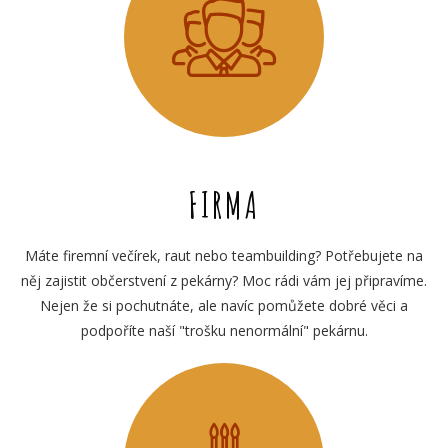
FIRMA
Máte firemní večírek, raut nebo teambuilding? Potřebujete na
něj zajistit občerstvení z pekárny? Moc rádi vám jej připravíme.
Nejen že si pochutnáte, ale navíc pomůžete dobré věci a
podpoříte naší "trošku nenormální" pekárnu.