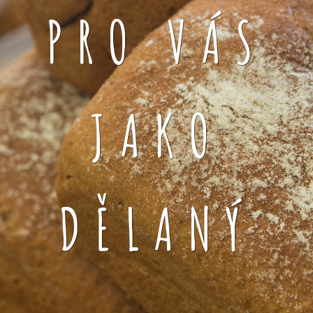
PRO VÁS
JAKO
DĚLANÝ