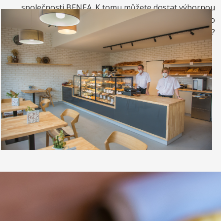
společnosti BENEA. K tomu můžete dostat výbornou
kávou. Nebo si raději dáte zrmzlinový pohár nebo
vynikající točenou zmrzlinu?