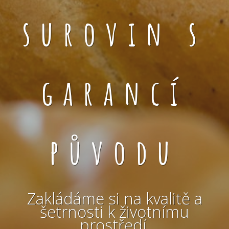
surovin s
garancí
původu
Zakládáme si na kvalitě a
šetrnosti k životnímu
prostředí.