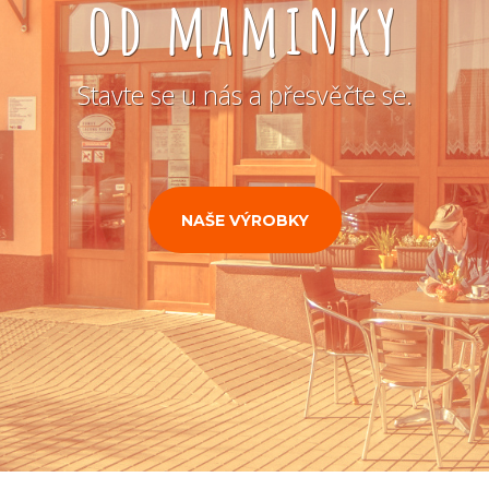
od maminky
Stavte se u nás a přesvěčte se.
NAŠE VÝROBKY