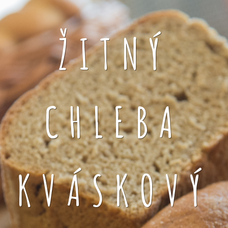
ŽITNÝ
CHLEBA
KVÁSKOVÝ