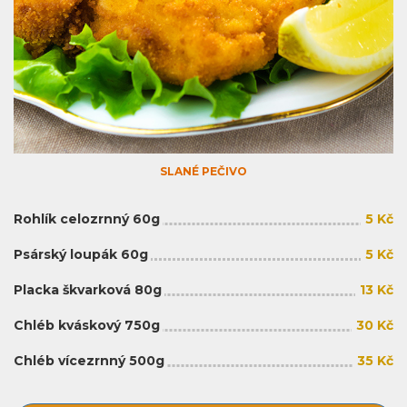
SLANÉ PEČIVO
Rohlík celozrnný 60g
5 Kč
Psárský loupák 60g
5 Kč
Placka škvarková 80g
13 Kč
Chléb kváskový 750g
30 Kč
Chléb vícezrnný 500g
35 Kč