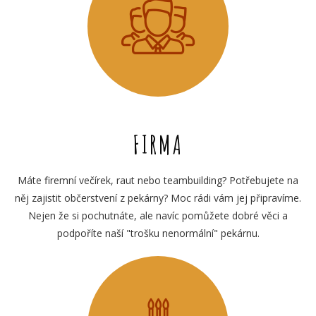
FIRMA
Máte firemní večírek, raut nebo teambuilding? Potřebujete na
něj zajistit občerstvení z pekárny? Moc rádi vám jej připravíme.
Nejen že si pochutnáte, ale navíc pomůžete dobré věci a
podpoříte naší "trošku nenormální" pekárnu.