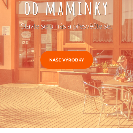
od maminky
Stavte se u nás a přesvěčte se.
NAŠE VÝROBKY