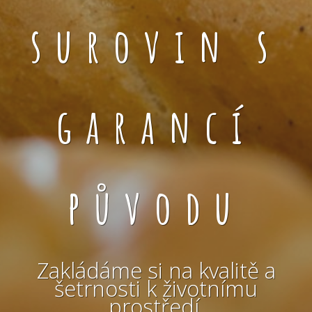
surovin s
garancí
původu
Zakládáme si na kvalitě a
šetrnosti k životnímu
prostředí.