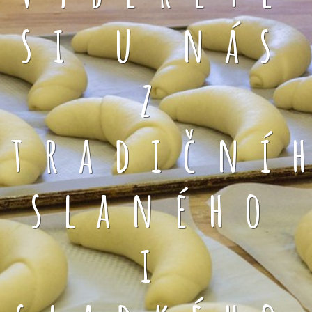
si u nás
z
tradiční
slaného
i