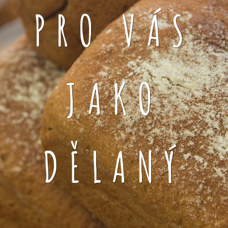
PRO VÁS
JAKO
DĚLANÝ