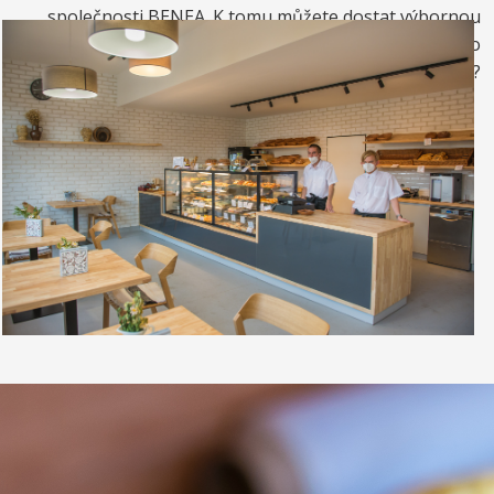
společnosti BENEA. K tomu můžete dostat výbornou
kávou. Nebo si raději dáte zrmzlinový pohár nebo
vynikající točenou zmrzlinu?