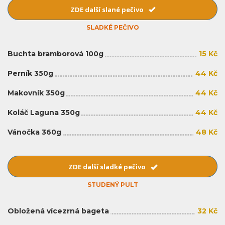
ZDE další slané pečivo
SLADKÉ PEČIVO
Buchta bramborová 100g
15 Kč
Perník 350g
44 Kč
Makovník 350g
44 Kč
Koláč Laguna 350g
44 Kč
Vánočka 360g
48 Kč
ZDE další sladké pečivo
STUDENÝ PULT
Obložená vícezrná bageta
32 Kč