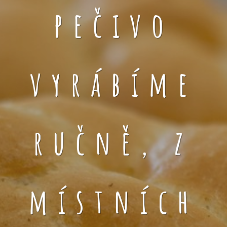
pečivo
vyrábíme
ručně, z
místních