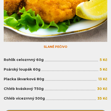
SLANÉ PEČIVO
Rohlík celozrnný 60g
5 Kč
Psárský loupák 60g
5 Kč
Placka škvarková 80g
13 Kč
Chléb kváskový 750g
30 Kč
Chléb vícezrnný 500g
35 Kč