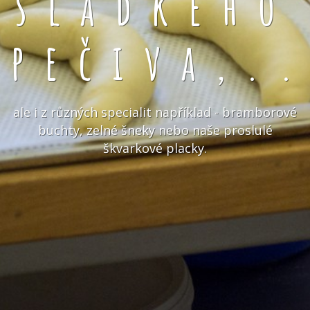
sladkého
pečiva,.
ale i z různých specialit například - bramborové
buchty, zelné šneky nebo naše proslulé
škvarkové placky.