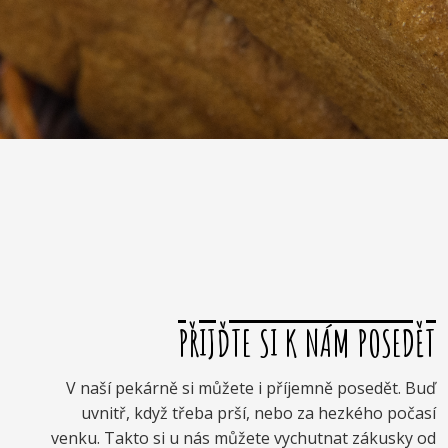
PŘIJĎTE SI K NÁM POSEDĚT
V naší pekárně si můžete i příjemně posedět. Buď
uvnitř, když třeba prší, nebo za hezkého počasí
venku. Takto si u nás můžete vychutnat zákusky od