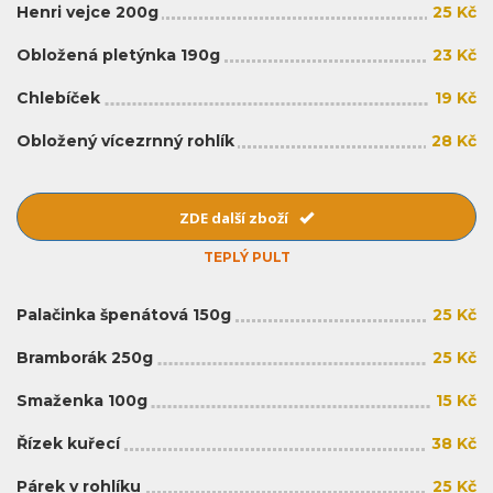
Henri vejce 200g
25 Kč
Obložená pletýnka 190g
23 Kč
Chlebíček
19 Kč
Obložený vícezrnný rohlík
28 Kč
ZDE další zboží
TEPLÝ PULT
Palačinka špenátová 150g
25 Kč
Bramborák 250g
25 Kč
Smaženka 100g
15 Kč
Řízek kuřecí
38 Kč
Párek v rohlíku
25 Kč