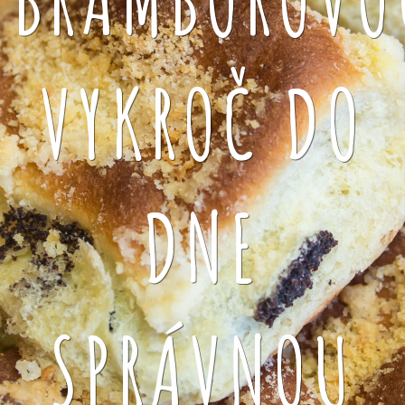
VYKROČ DO
DNE
SPRÁVNOU