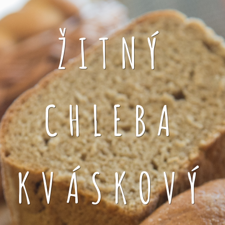
ŽITNÝ
CHLEBA
KVÁSKOVÝ