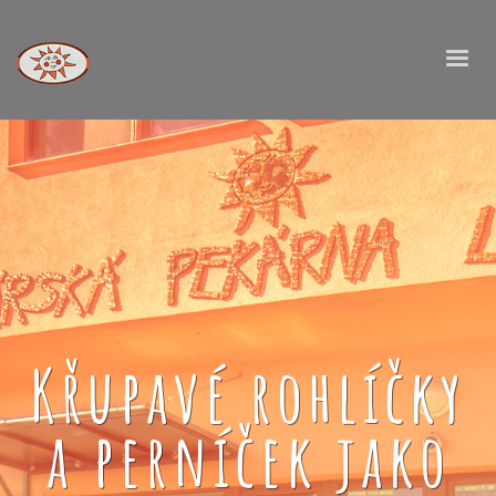
Křupavé rohlíčky
a perníček jako