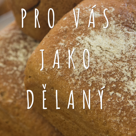
PRO VÁS
JAKO
DĚLANÝ