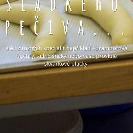
sladkého
pečiva,.
ale i z různých specialit například - bramborové
buchty, zelné šneky nebo naše proslulé
škvarkové placky.