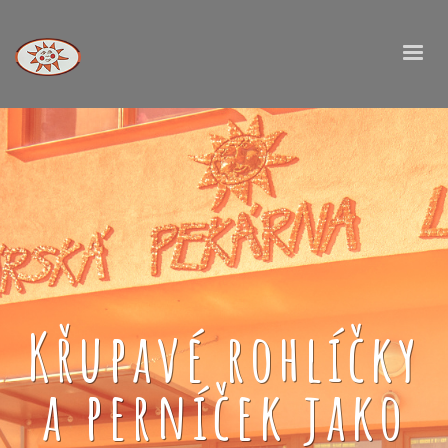
Křupavé rohlíčky
a perníček jako