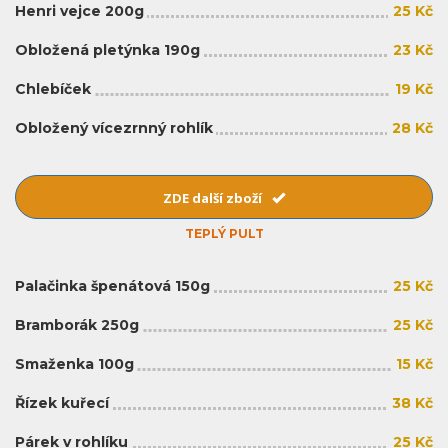
Henri vejce 200g
25 Kč
Obložená pletýnka 190g
23 Kč
Chlebíček
19 Kč
Obložený vícezrnný rohlík
28 Kč
ZDE další zboží
TEPLÝ PULT
Palačinka špenátová 150g
25 Kč
Bramborák 250g
25 Kč
Smaženka 100g
15 Kč
Řízek kuřecí
38 Kč
Párek v rohlíku
25 Kč