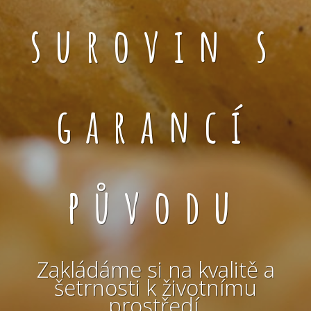
surovin s
garancí
původu
Zakládáme si na kvalitě a
šetrnosti k životnímu
prostředí.