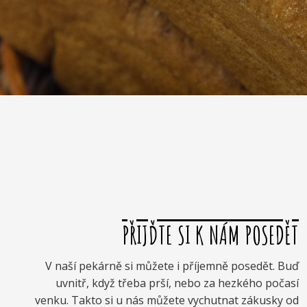
PŘIJĎTE SI K NÁM POSEDĚT
V naší pekárně si můžete i příjemně posedět. Buď
uvnitř, když třeba prší, nebo za hezkého počasí
venku. Takto si u nás můžete vychutnat zákusky od