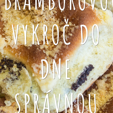
VYKROČ DO
DNE
SPRÁVNOU