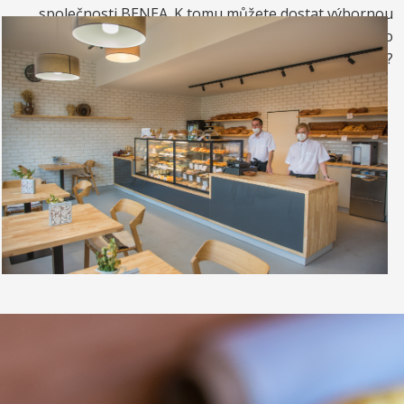
společnosti BENEA. K tomu můžete dostat výbornou
kávou. Nebo si raději dáte zrmzlinový pohár nebo
vynikající točenou zmrzlinu?