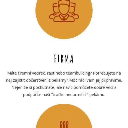
FIRMA
Máte firemní večírek, raut nebo teambuilding? Potřebujete na
něj zajistit občerstvení z pekárny? Moc rádi vám jej připravíme.
Nejen že si pochutnáte, ale navíc pomůžete dobré věci a
podpoříte naší "trošku nenormální" pekárnu.