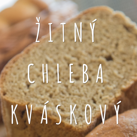
ŽITNÝ
CHLEBA
KVÁSKOVÝ