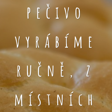
pečivo
vyrábíme
ručně, z
místních