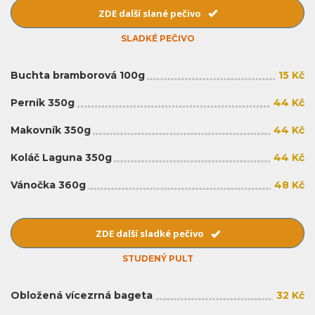
ZDE další slané pečivo
SLADKÉ PEČIVO
Buchta bramborová 100g
15 Kč
Perník 350g
44 Kč
Makovník 350g
44 Kč
Koláč Laguna 350g
44 Kč
Vánočka 360g
48 Kč
ZDE další sladké pečivo
STUDENÝ PULT
Obložená vícezrná bageta
32 Kč