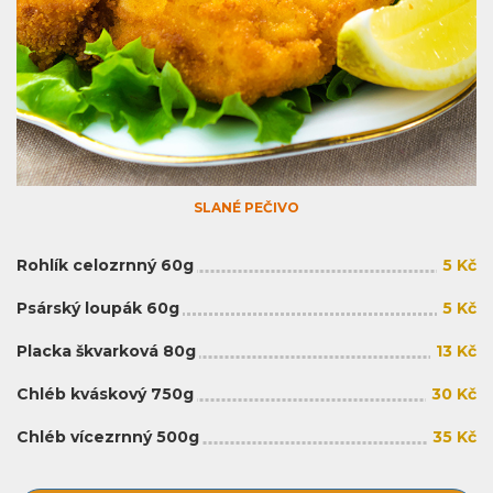
SLANÉ PEČIVO
Rohlík celozrnný 60g
5 Kč
Psárský loupák 60g
5 Kč
Placka škvarková 80g
13 Kč
Chléb kváskový 750g
30 Kč
Chléb vícezrnný 500g
35 Kč