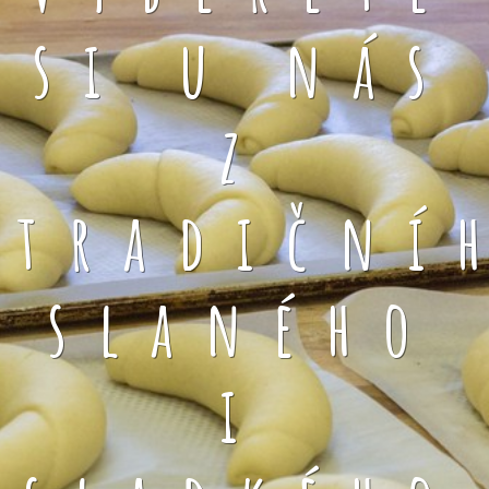
si u nás
z
tradiční
slaného
i