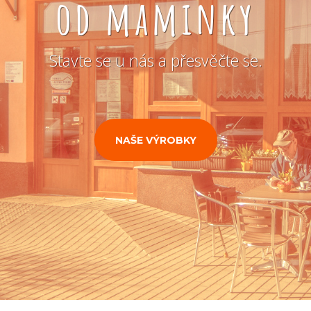
od maminky
Stavte se u nás a přesvěčte se.
NAŠE VÝROBKY