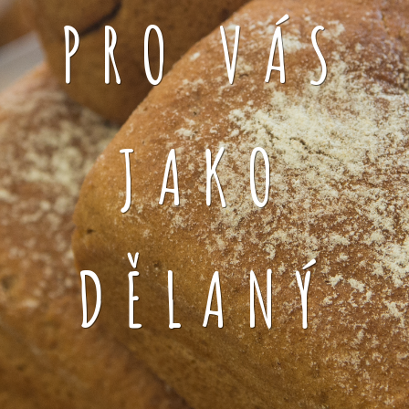
PRO VÁS
JAKO
DĚLANÝ