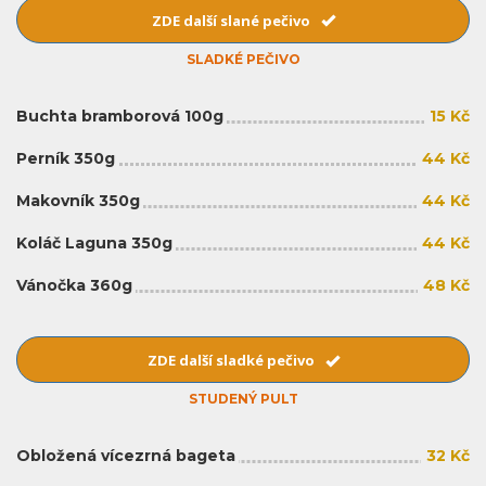
ZDE další slané pečivo
SLADKÉ PEČIVO
Buchta bramborová 100g
15 Kč
Perník 350g
44 Kč
Makovník 350g
44 Kč
Koláč Laguna 350g
44 Kč
Vánočka 360g
48 Kč
ZDE další sladké pečivo
STUDENÝ PULT
Obložená vícezrná bageta
32 Kč