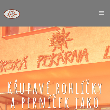
Křupavé rohlíčky
a perníček jako