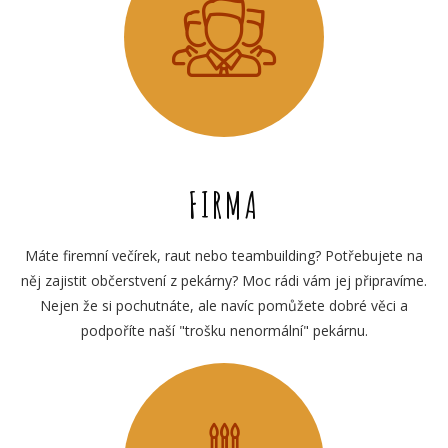
FIRMA
Máte firemní večírek, raut nebo teambuilding? Potřebujete na
něj zajistit občerstvení z pekárny? Moc rádi vám jej připravíme.
Nejen že si pochutnáte, ale navíc pomůžete dobré věci a
podpoříte naší "trošku nenormální" pekárnu.