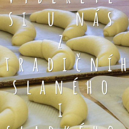
si u nás
z
tradiční
slaného
i