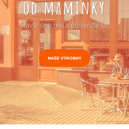
od maminky
Stavte se u nás a přesvěčte se.
NAŠE VÝROBKY