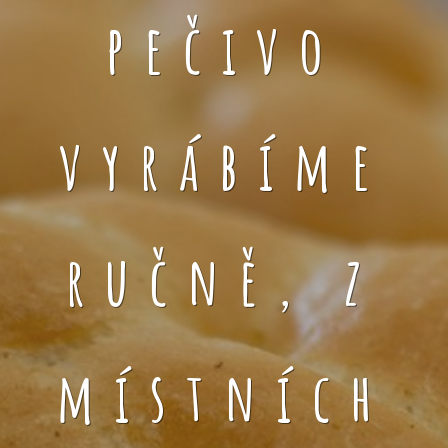
pečivo
vyrábíme
ručně, z
místních