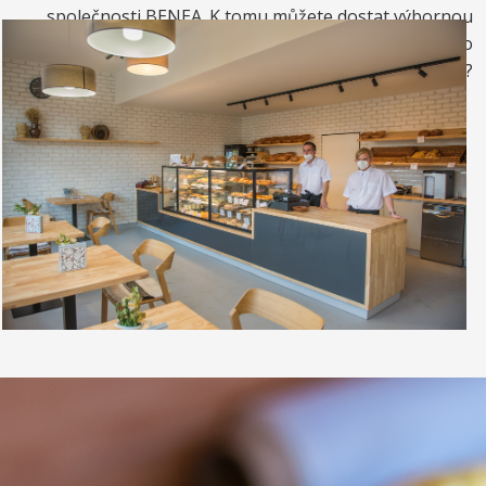
společnosti BENEA. K tomu můžete dostat výbornou
kávou. Nebo si raději dáte zrmzlinový pohár nebo
vynikající točenou zmrzlinu?