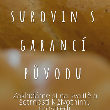
surovin s
garancí
původu
Zakládáme si na kvalitě a
šetrnosti k životnímu
prostředí.