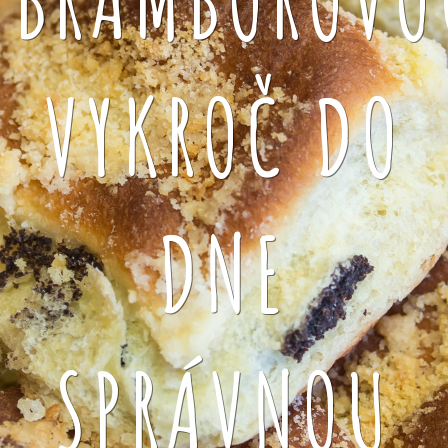
VYKROČ DO
DNE
SPRÁVNOU