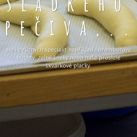
sladkého
pečiva,.
ale i z různých specialit například - bramborové
buchty, zelné šneky nebo naše proslulé
škvarkové placky.