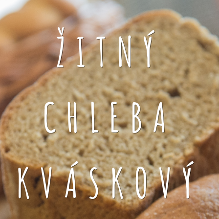
ŽITNÝ
CHLEBA
KVÁSKOVÝ