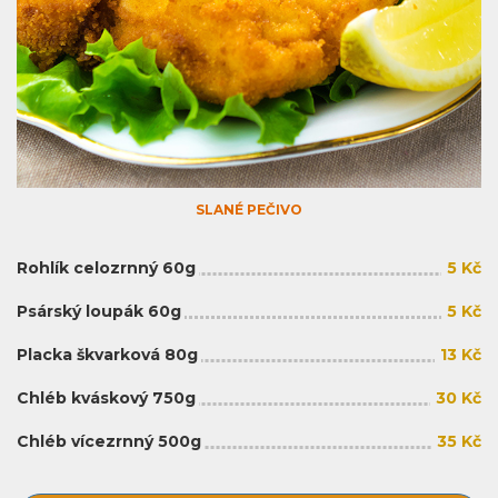
SLANÉ PEČIVO
Rohlík celozrnný 60g
5 Kč
Psárský loupák 60g
5 Kč
Placka škvarková 80g
13 Kč
Chléb kváskový 750g
30 Kč
Chléb vícezrnný 500g
35 Kč