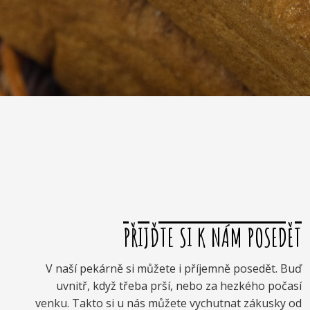
PŘIJĎTE SI K NÁM POSEDĚT
V naší pekárně si můžete i příjemně posedět. Buď
uvnitř, když třeba prší, nebo za hezkého počasí
venku. Takto si u nás můžete vychutnat zákusky od