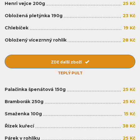
Henri vejce 200g
25 Kč
Obložená pletýnka 190g
23 Kč
Chlebíček
19 Kč
Obložený vícezrnný rohlík
28 Kč
ZDE další zboží
TEPLÝ PULT
Palačinka špenátová 150g
25 Kč
Bramborák 250g
25 Kč
Smaženka 100g
15 Kč
Řízek kuřecí
38 Kč
Párek v rohlíku
25 Kč