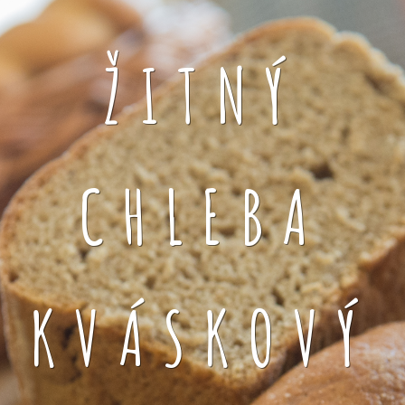
ŽITNÝ
CHLEBA
KVÁSKOVÝ