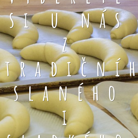
si u nás
z
tradiční
slaného
i