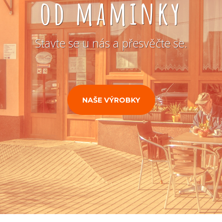
od maminky
Stavte se u nás a přesvěčte se.
NAŠE VÝROBKY