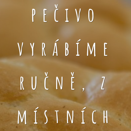
pečivo
vyrábíme
ručně, z
místních