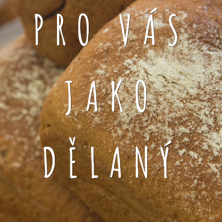
PRO VÁS
JAKO
DĚLANÝ