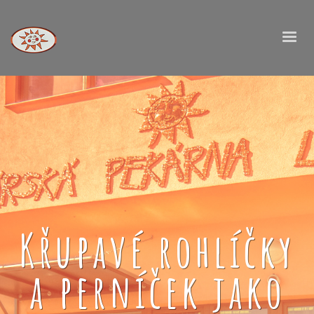
Křupavé rohlíčky
a perníček jako