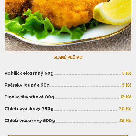
SLANÉ PEČIVO
Rohlík celozrnný 60g
5 Kč
Psárský loupák 60g
5 Kč
Placka škvarková 80g
13 Kč
Chléb kváskový 750g
30 Kč
Chléb vícezrnný 500g
35 Kč