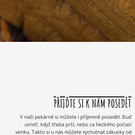
PŘIJĎTE SI K NÁM POSEDĚT
V naší pekárně si můžete i příjemně posedět. Buď
uvnitř, když třeba prší, nebo za hezkého počasí
venku. Takto si u nás můžete vychutnat zákusky od