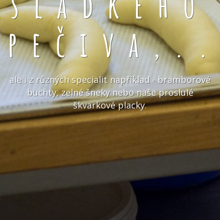
sladkého
pečiva,.
ale i z různých specialit například - bramborové
buchty, zelné šneky nebo naše proslulé
škvarkové placky.