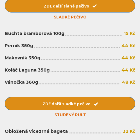
ZDE další slané pečivo
SLADKÉ PEČIVO
Buchta bramborová 100g
15 Kč
Perník 350g
44 Kč
Makovník 350g
44 Kč
Koláč Laguna 350g
44 Kč
Vánočka 360g
48 Kč
ZDE další sladké pečivo
STUDENÝ PULT
Obložená vícezrná bageta
32 Kč