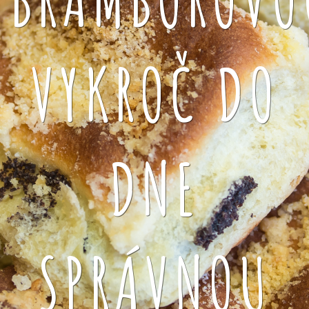
VYKROČ DO
DNE
SPRÁVNOU