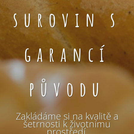
surovin s
garancí
původu
Zakládáme si na kvalitě a
šetrnosti k životnímu
prostředí.