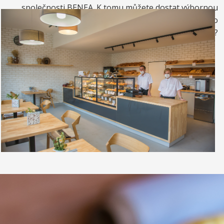
společnosti BENEA. K tomu můžete dostat výbornou
kávou. Nebo si raději dáte zrmzlinový pohár nebo
vynikající točenou zmrzlinu?