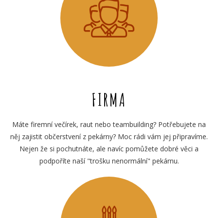
FIRMA
Máte firemní večírek, raut nebo teambuilding? Potřebujete na
něj zajistit občerstvení z pekárny? Moc rádi vám jej připravíme.
Nejen že si pochutnáte, ale navíc pomůžete dobré věci a
podpoříte naší "trošku nenormální" pekárnu.