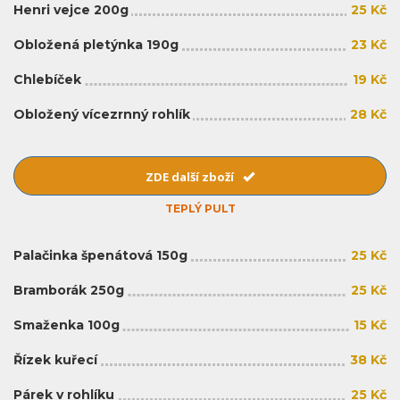
Henri vejce 200g
25 Kč
Obložená pletýnka 190g
23 Kč
Chlebíček
19 Kč
Obložený vícezrnný rohlík
28 Kč
ZDE další zboží
TEPLÝ PULT
Palačinka špenátová 150g
25 Kč
Bramborák 250g
25 Kč
Smaženka 100g
15 Kč
Řízek kuřecí
38 Kč
Párek v rohlíku
25 Kč