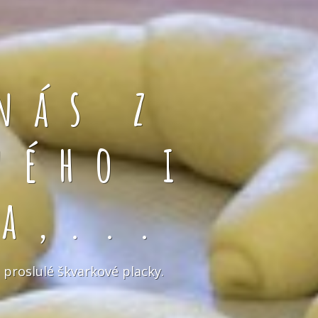
nás z
ného i
a,...
 proslulé škvarkové placky.