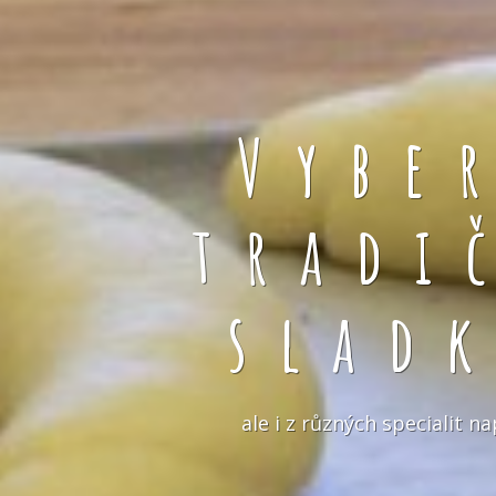
Vybe
tradi
slad
ale i z různých specialit 