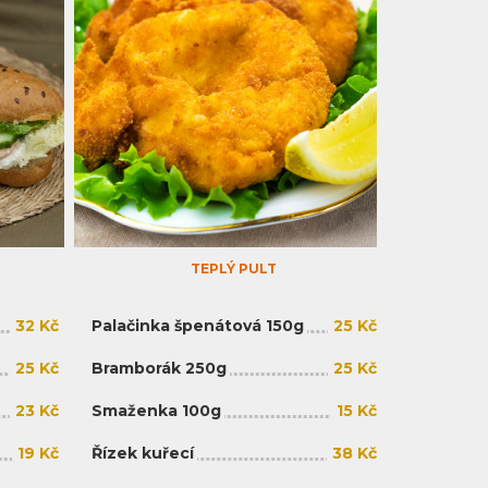
TEPLÝ PULT
32 Kč
Palačinka špenátová 150g
25 Kč
25 Kč
Bramborák 250g
25 Kč
23 Kč
Smaženka 100g
15 Kč
19 Kč
Řízek kuřecí
38 Kč