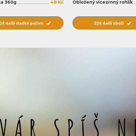
a 360g
48 Kč
Obložený vícezrnný rohlík
DE další sladké pečivo
ZDE další zboží
SVÁR SPÍŠ N