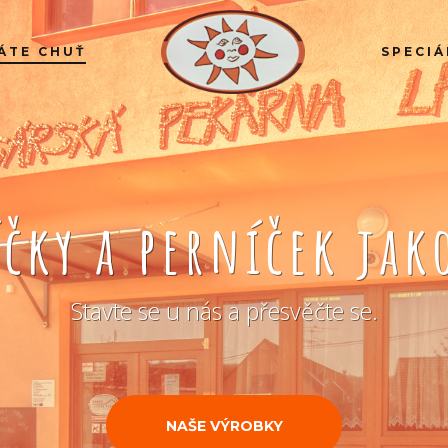
ÁTE CHUŤ
SPECIÁ
íčky a perníček ja
Stavte se u nás a přesvěčte se.
NAŠE VÝROBKY