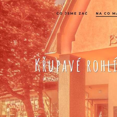
CO JSME ZAČ
NA CO M
Křupavé rohl