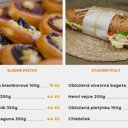
SLADKÉ PEČIVO
STUDENÝ PULT
 bramborová 100g
15 Kč
Obložená vícezrná bageta
 350g
44 Kč
Henri vejce 200g
ík 350g
44 Kč
Obložená pletýnka 190g
Laguna 350g
44 Kč
Chlebíček