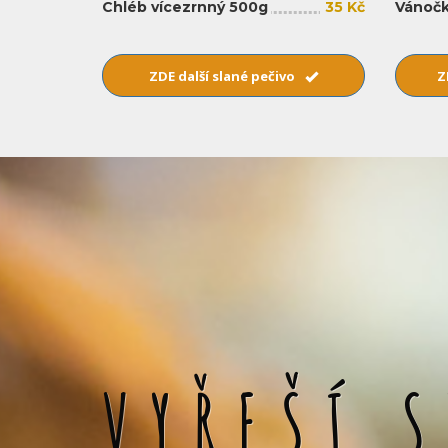
Chléb vícezrnný 500g
35 Kč
Vánočk
ZDE další slané pečivo
Z
VYŘEŠÍ 