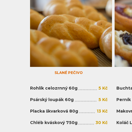
SLANÉ PEČIVO
Rohlík celozrnný 60g
5 Kč
Buchta
Psárský loupák 60g
5 Kč
Perník
Placka škvarková 80g
13 Kč
Makovn
Chléb kváskový 750g
30 Kč
Koláč 