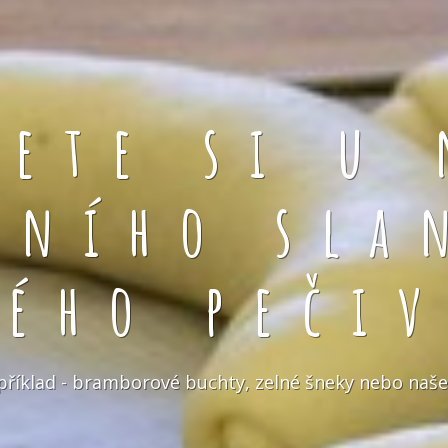
rete si u 
čního sla
kého pečiv
například - bramborové buchty, zelné šneky nebo naše