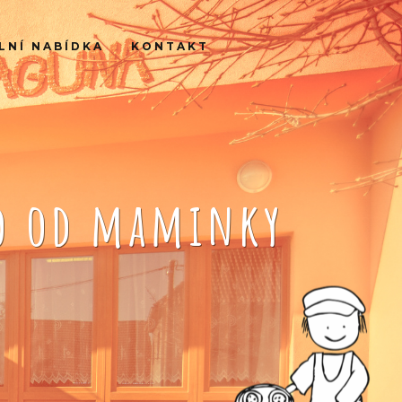
LNÍ NABÍDKA
KONTAKT
ko od maminky