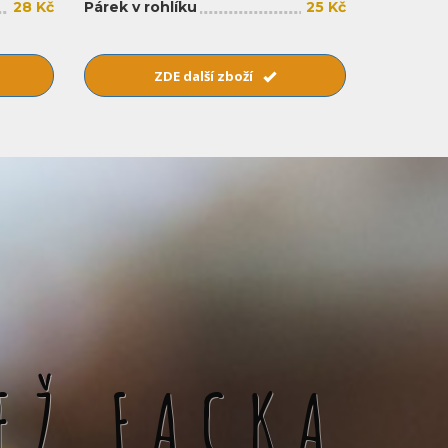
28 Kč
Párek v rohlíku
25 Kč
ZDE další zboží
EŽ FACKA