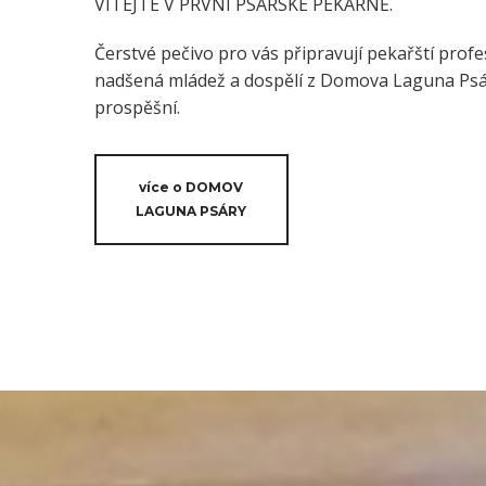
VÍTEJTE V PRVNÍ PSÁRSKÉ PEKÁRNĚ.
Čerstvé pečivo pro vás připravují pekařští profes
nadšená mládež a dospělí z Domova Laguna Psáry
prospěšní.
více o DOMOV
LAGUNA PSÁRY