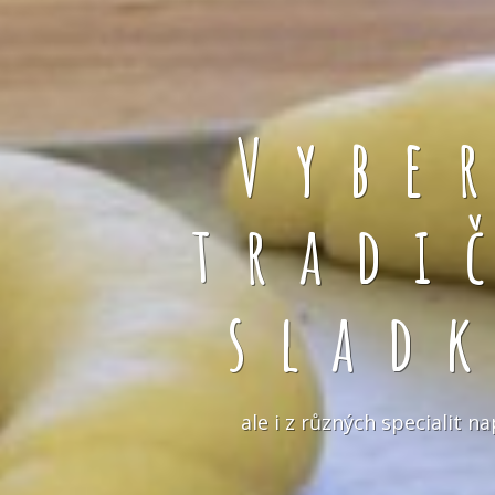
Vybe
tradi
slad
ale i z různých specialit 