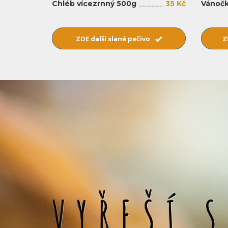
Chléb vícezrnný 500g
35 Kč
Vánočk
ZDE další slané pečivo
Z
VYŘEŠÍ 