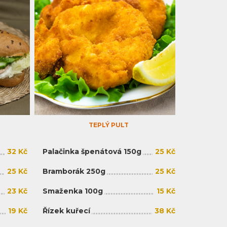
TEPLÝ PULT
32 Kč
Palačinka špenátová 150g
25 Kč
25 Kč
Bramborák 250g
25 Kč
23 Kč
Smaženka 100g
15 Kč
19 Kč
Řízek kuřecí
38 Kč