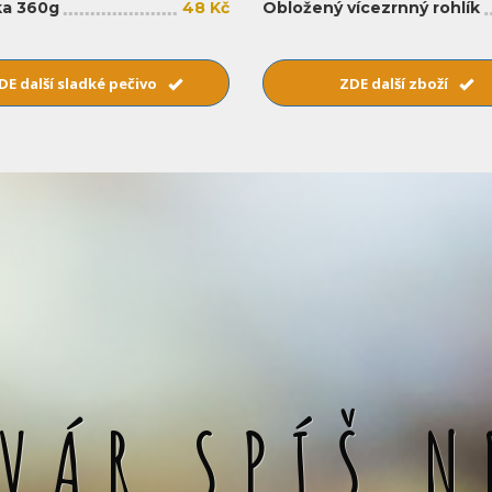
a 360g
48 Kč
Obložený vícezrnný rohlík
DE další sladké pečivo
ZDE další zboží
SVÁR SPÍŠ N