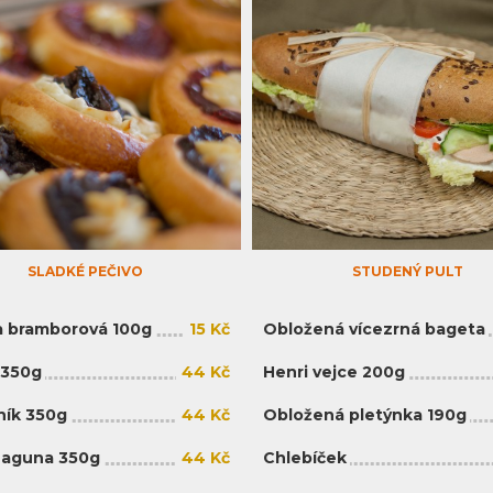
SLADKÉ PEČIVO
STUDENÝ PULT
 bramborová 100g
15 Kč
Obložená vícezrná bageta
 350g
44 Kč
Henri vejce 200g
ík 350g
44 Kč
Obložená pletýnka 190g
Laguna 350g
44 Kč
Chlebíček