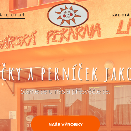
ÁTE CHUŤ
SPECIÁ
íčky a perníček ja
Stavte se u nás a přesvěčte se.
NAŠE VÝROBKY