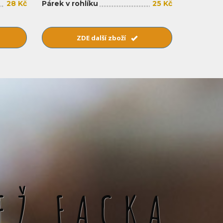
28 Kč
Párek v rohlíku
25 Kč
ZDE další zboží
EŽ FACKA