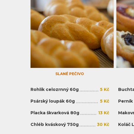
SLANÉ PEČIVO
Rohlík celozrnný 60g
5 Kč
Buchta
Psárský loupák 60g
5 Kč
Perník
Placka škvarková 80g
13 Kč
Makovn
Chléb kváskový 750g
30 Kč
Koláč 