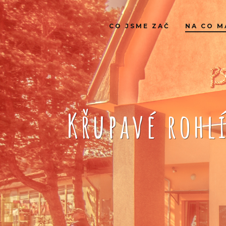
CO JSME ZAČ
NA CO M
Křupavé rohl