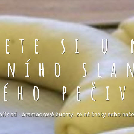
rete si u 
čního sla
kého pečiv
například - bramborové buchty, zelné šneky nebo naše