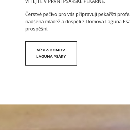
VÍTEJTE V PRVNÍ PSÁRSKÉ PEKÁRNĚ.
Čerstvé pečivo pro vás připravují pekařští profes
nadšená mládež a dospělí z Domova Laguna Psáry
prospěšní.
více o DOMOV
LAGUNA PSÁRY