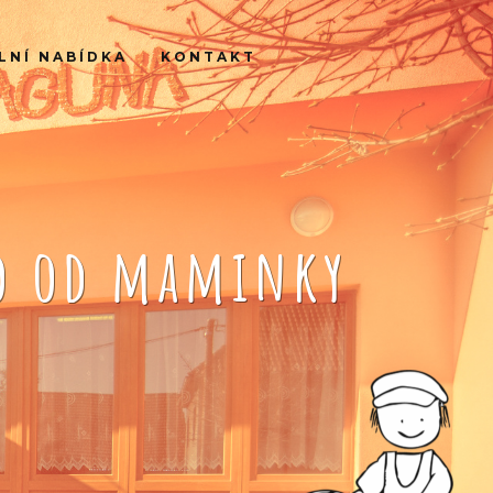
LNÍ NABÍDKA
KONTAKT
ko od maminky