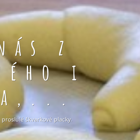
nás z
ného i
a,...
 proslulé škvarkové placky.