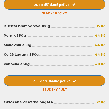
ZDE další slané pečivo
SLADKÉ PEČIVO
Buchta bramborová 100g
15 Kč
Perník 350g
44 Kč
Makovník 350g
44 Kč
Koláč Laguna 350g
44 Kč
Vánočka 360g
48 Kč
ZDE další sladké pečivo
STUDENÝ PULT
Obložená vícezrná bageta
32 Kč