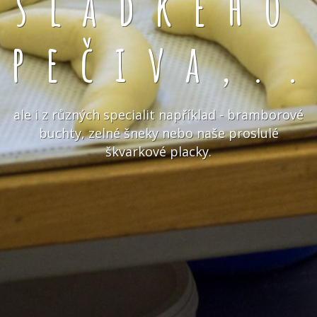
sladkého
pečiva,.
ale i z různých specialit například - bramborové
buchty, zelné šneky nebo naše proslulé
škvarkové placky.