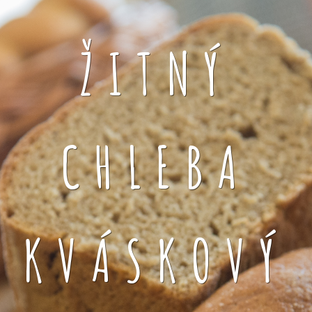
ŽITNÝ
CHLEBA
KVÁSKOVÝ