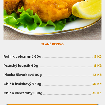
SLANÉ PEČIVO
Rohlík celozrnný 60g
5 Kč
Psárský loupák 60g
5 Kč
Placka škvarková 80g
13 Kč
Chléb kváskový 750g
30 Kč
Chléb vícezrnný 500g
35 Kč