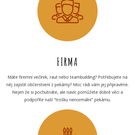
FIRMA
Máte firemní večírek, raut nebo teambuilding? Potřebujete na
něj zajistit občerstvení z pekárny? Moc rádi vám jej připravíme.
Nejen že si pochutnáte, ale navíc pomůžete dobré věci a
podpoříte naší "trošku nenormální" pekárnu.