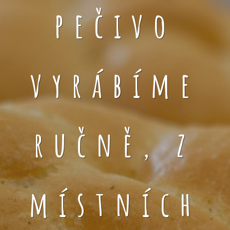
pečivo
vyrábíme
ručně, z
místních