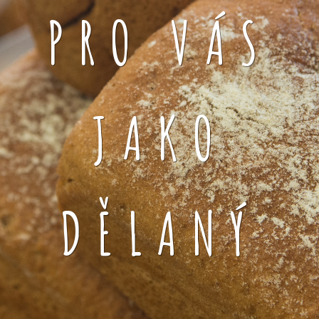
PRO VÁS
JAKO
DĚLANÝ