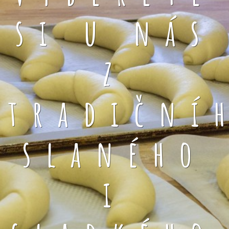
si u nás
z
tradiční
slaného
i