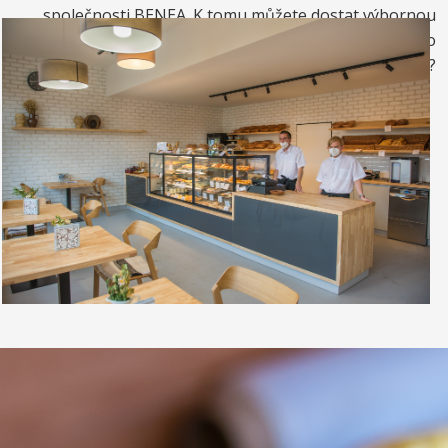
společnosti BENEA. K tomu můžete dostat výbornou
kávou. Nebo si raději dáte zrmzlinový pohár nebo
vynikající točenou zmrzlinu?