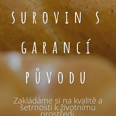
surovin s
garancí
původu
Zakládáme si na kvalitě a
šetrnosti k životnímu
prostředí.