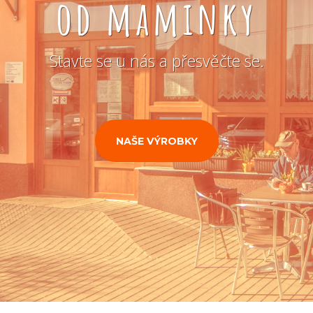
od maminky
Stavte se u nás a přesvěčte se.
NAŠE VÝROBKY