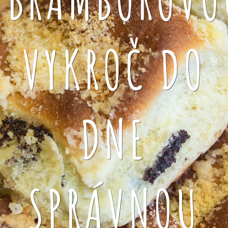
VYKROČ DO
DNE
SPRÁVNOU