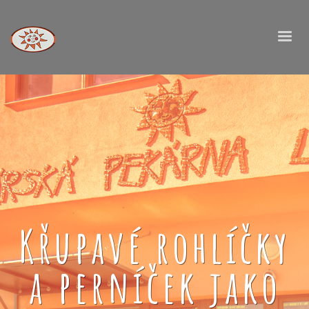
Křupavé rohlíčky
a perníček jako