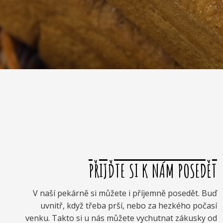
PŘIJĎTE SI K NÁM POSEDĚT
V naší pekárně si můžete i příjemně posedět. Buď
uvnitř, když třeba prší, nebo za hezkého počasí
venku. Takto si u nás můžete vychutnat zákusky od