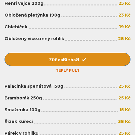
Henri vejce 200g
25 Kč
Obložená pletýnka 190g
23 Kč
Chlebíček
19 Kč
Obložený vícezrnný rohlík
28 Kč
ZDE další zboží
TEPLÝ PULT
Palačinka špenátová 150g
25 Kč
Bramborák 250g
25 Kč
Smaženka 100g
15 Kč
Řízek kuřecí
38 Kč
Párek v rohlíku
25 Kč