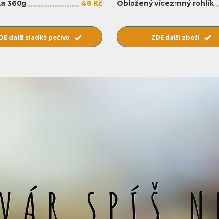
a 360g
48 Kč
Obložený vícezrnný rohlík
DE další sladké pečivo
ZDE další zboží
SVÁR SPÍŠ N