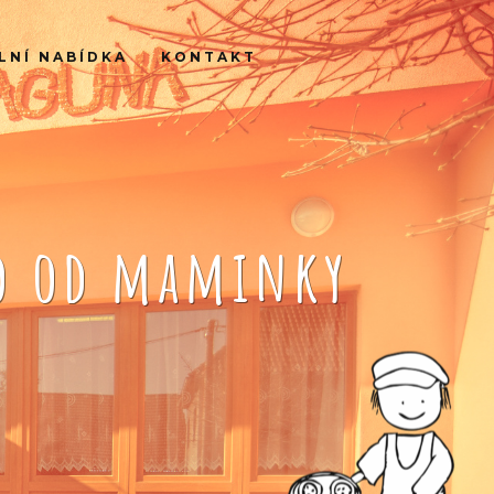
LNÍ NABÍDKA
KONTAKT
ko od maminky