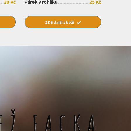
28 Kč
Párek v rohlíku
25 Kč
ZDE další zboží
EŽ FACKA