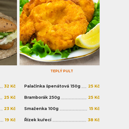
TEPLÝ PULT
32 Kč
Palačinka špenátová 150g
25 Kč
25 Kč
Bramborák 250g
25 Kč
23 Kč
Smaženka 100g
15 Kč
19 Kč
Řízek kuřecí
38 Kč