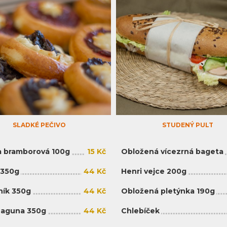
SLADKÉ PEČIVO
STUDENÝ PULT
 bramborová 100g
15 Kč
Obložená vícezrná bageta
 350g
44 Kč
Henri vejce 200g
ík 350g
44 Kč
Obložená pletýnka 190g
Laguna 350g
44 Kč
Chlebíček