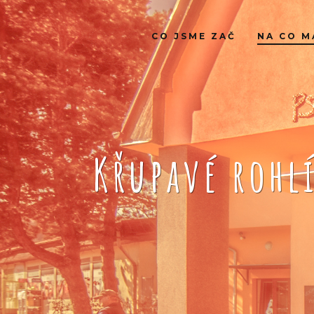
CO JSME ZAČ
NA CO M
Křupavé rohl