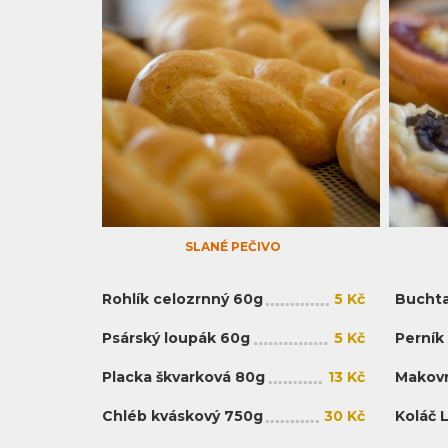
SLANÉ PEČIVO
Rohlík celozrnný 60g
5 Kč
Buchta
Psárský loupák 60g
5 Kč
Perník
Placka škvarková 80g
13 Kč
Makovn
Chléb kváskový 750g
30 Kč
Koláč 