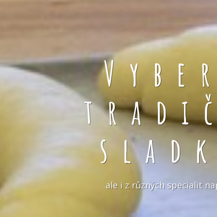
Vybe
tradi
slad
ale i z různých specialit 