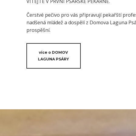
VÍTEJTE V PRVNÍ PSÁRSKÉ PEKÁRNĚ.
Čerstvé pečivo pro vás připravují pekařští profes
nadšená mládež a dospělí z Domova Laguna Psáry
prospěšní.
více o DOMOV
LAGUNA PSÁRY