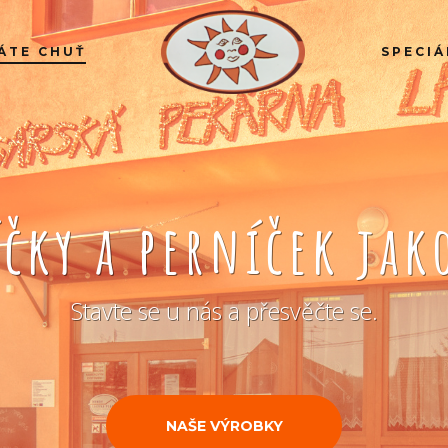
ÁTE CHUŤ
SPECIÁ
íčky a perníček ja
Stavte se u nás a přesvěčte se.
NAŠE VÝROBKY