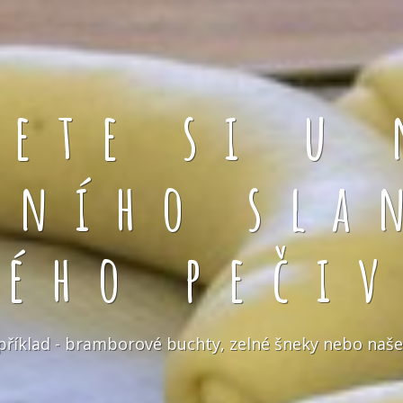
rete si u 
čního sla
kého pečiv
například - bramborové buchty, zelné šneky nebo naše