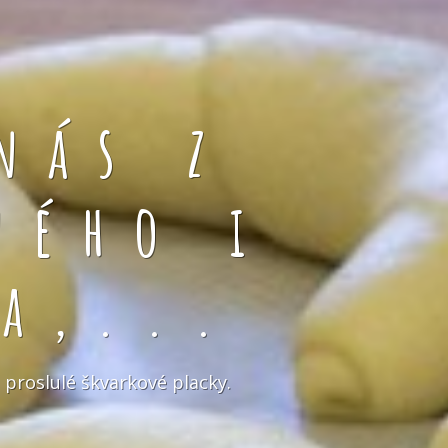
nás z
ného i
a,...
 proslulé škvarkové placky.