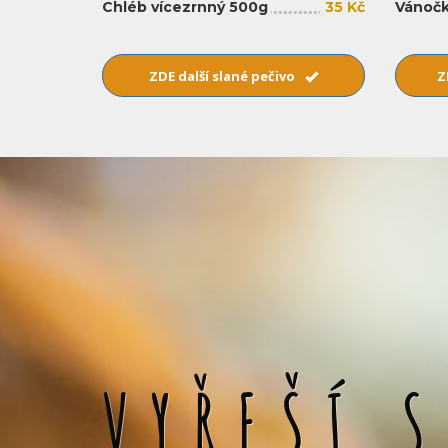
Chléb vícezrnný 500g
35 Kč
Vánočk
ZDE další slané pečivo
Z
VYŘEŠÍ 