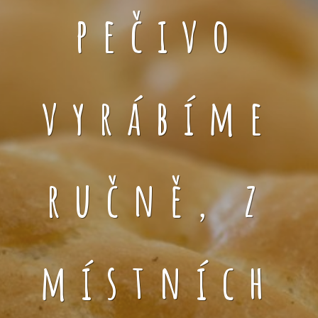
pečivo
vyrábíme
ručně, z
místních