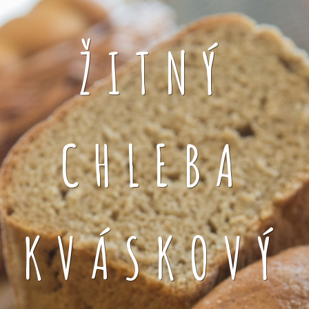
ŽITNÝ
CHLEBA
KVÁSKOVÝ