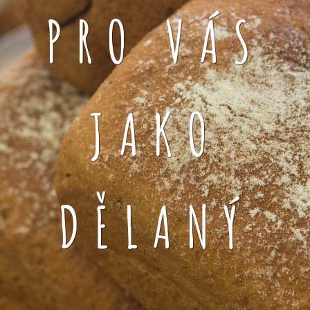
PRO VÁS
JAKO
DĚLANÝ