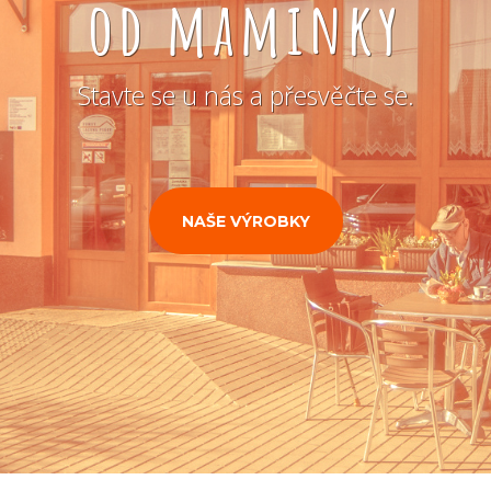
od maminky
Stavte se u nás a přesvěčte se.
NAŠE VÝROBKY