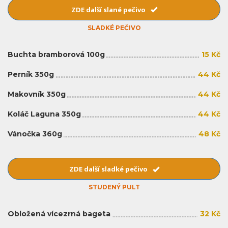
ZDE další slané pečivo
SLADKÉ PEČIVO
Buchta bramborová 100g
15 Kč
Perník 350g
44 Kč
Makovník 350g
44 Kč
Koláč Laguna 350g
44 Kč
Vánočka 360g
48 Kč
ZDE další sladké pečivo
STUDENÝ PULT
Obložená vícezrná bageta
32 Kč