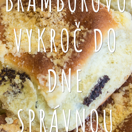
VYKROČ DO
DNE
SPRÁVNOU