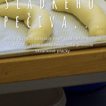
sladkého
pečiva,.
ale i z různých specialit například - bramborové
buchty, zelné šneky nebo naše proslulé
škvarkové placky.