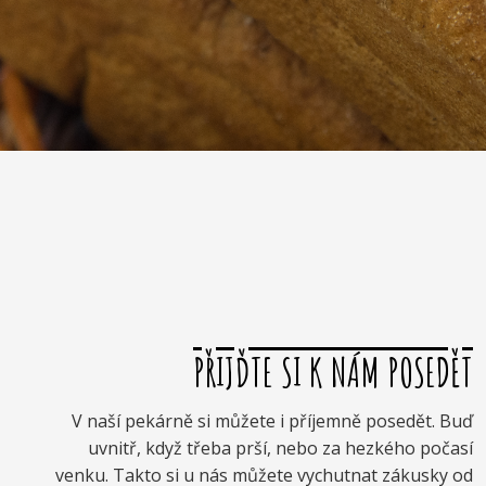
PŘIJĎTE SI K NÁM POSEDĚT
V naší pekárně si můžete i příjemně posedět. Buď
uvnitř, když třeba prší, nebo za hezkého počasí
venku. Takto si u nás můžete vychutnat zákusky od