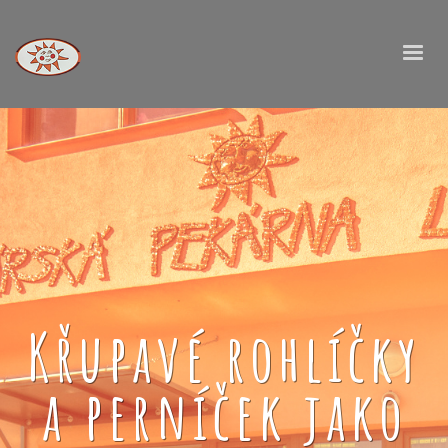
Křupavé rohlíčky
a perníček jako