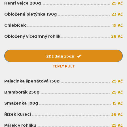
Henri vejce 200g
25 Kč
Obložená pletýnka 190g
23 Kč
Chlebíček
19 Kč
Obložený vícezrnný rohlík
28 Kč
ZDE další zboží
TEPLÝ PULT
Palačinka špenátová 150g
25 Kč
Bramborák 250g
25 Kč
Smaženka 100g
15 Kč
Řízek kuřecí
38 Kč
Párek v rohlíku
25 Kč