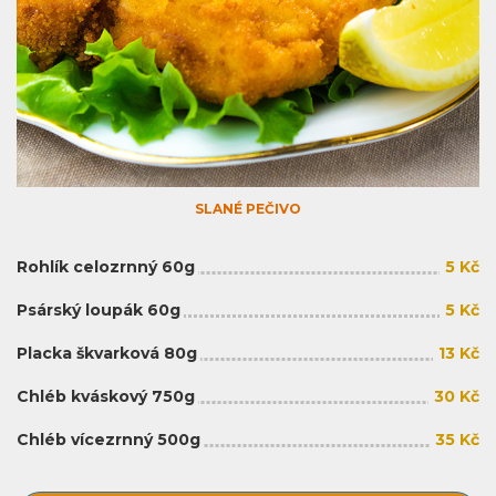
SLANÉ PEČIVO
Rohlík celozrnný 60g
5 Kč
Psárský loupák 60g
5 Kč
Placka škvarková 80g
13 Kč
Chléb kváskový 750g
30 Kč
Chléb vícezrnný 500g
35 Kč