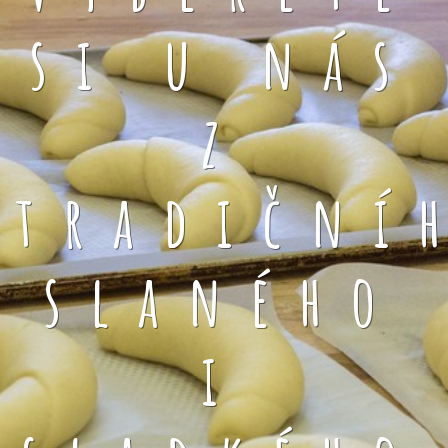
si u nás
z
tradiční
slaného
i