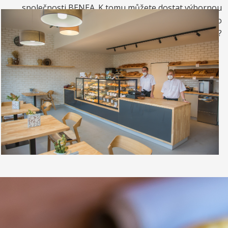
společnosti BENEA. K tomu můžete dostat výbornou
kávou. Nebo si raději dáte zrmzlinový pohár nebo
vynikající točenou zmrzlinu?