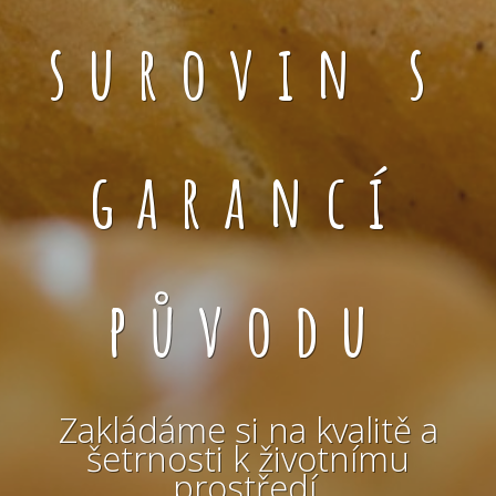
surovin s
garancí
původu
Zakládáme si na kvalitě a
šetrnosti k životnímu
prostředí.