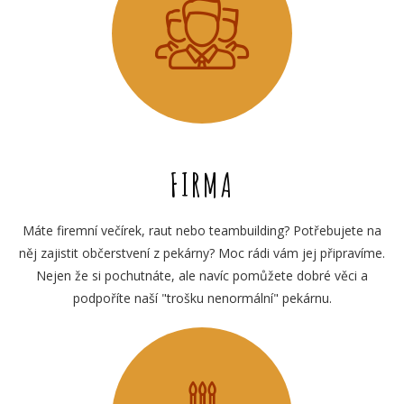
FIRMA
Máte firemní večírek, raut nebo teambuilding? Potřebujete na
něj zajistit občerstvení z pekárny? Moc rádi vám jej připravíme.
Nejen že si pochutnáte, ale navíc pomůžete dobré věci a
podpoříte naší "trošku nenormální" pekárnu.