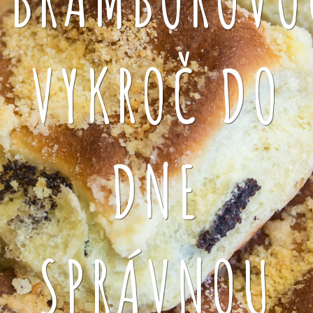
VYKROČ DO
DNE
SPRÁVNOU