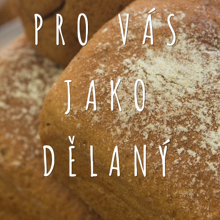
PRO VÁS
JAKO
DĚLANÝ