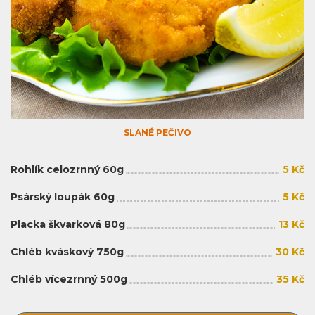
SLANÉ PEČIVO
Rohlík celozrnný 60g
5 Kč
Psárský loupák 60g
5 Kč
Placka škvarková 80g
13 Kč
Chléb kváskový 750g
30 Kč
Chléb vícezrnný 500g
35 Kč