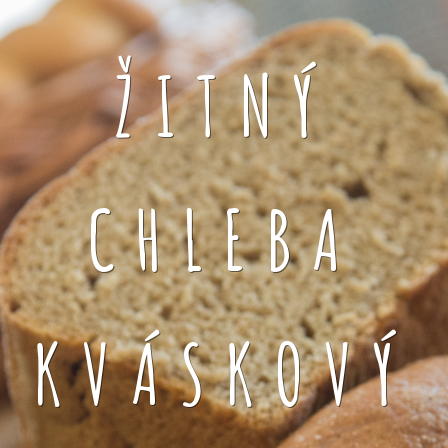
ŽITNÝ
CHLEBA
KVÁSKOVÝ