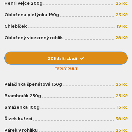
Henri vejce 200g
25 Kč
Obložená pletýnka 190g
23 Kč
Chlebíček
19 Kč
Obložený vícezrnný rohlík
28 Kč
ZDE další zboží
TEPLÝ PULT
Palačinka špenátová 150g
25 Kč
Bramborák 250g
25 Kč
Smaženka 100g
15 Kč
Řízek kuřecí
38 Kč
Párek v rohlíku
25 Kč