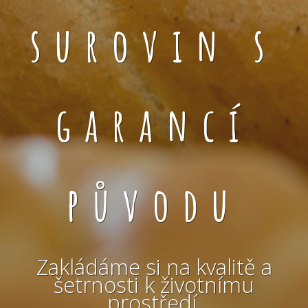
surovin s
garancí
původu
Zakládáme si na kvalitě a
šetrnosti k životnímu
prostředí.