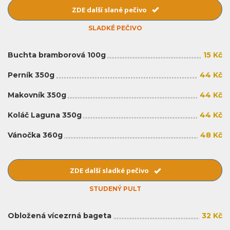
ZDE další slané pečivo
SLADKÉ PEČIVO
Buchta bramborová 100g
15 Kč
Perník 350g
44 Kč
Makovník 350g
44 Kč
Koláč Laguna 350g
44 Kč
Vánočka 360g
48 Kč
ZDE další sladké pečivo
STUDENÝ PULT
Obložená vícezrná bageta
32 Kč