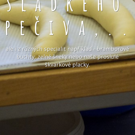
sladkého
pečiva,.
ale i z různých specialit například - bramborové
buchty, zelné šneky nebo naše proslulé
škvarkové placky.