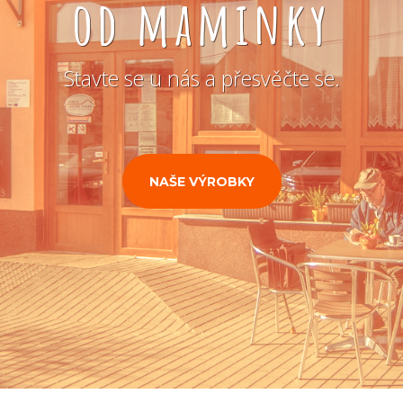
od maminky
Stavte se u nás a přesvěčte se.
NAŠE VÝROBKY