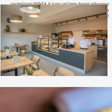
společnosti BENEA. K tomu můžete dostat výbornou
kávou. Nebo si raději dáte zrmzlinový pohár nebo
vynikající točenou zmrzlinu?