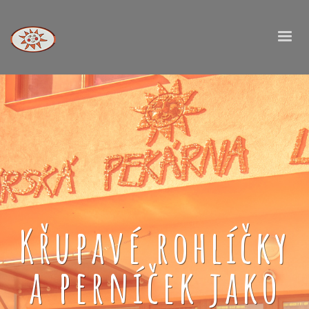
Křupavé rohlíčky
a perníček jako