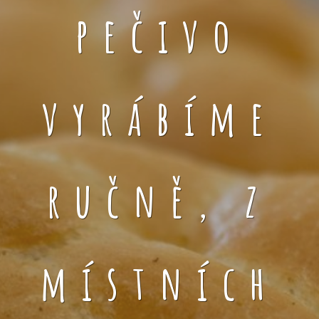
pečivo
vyrábíme
ručně, z
místních