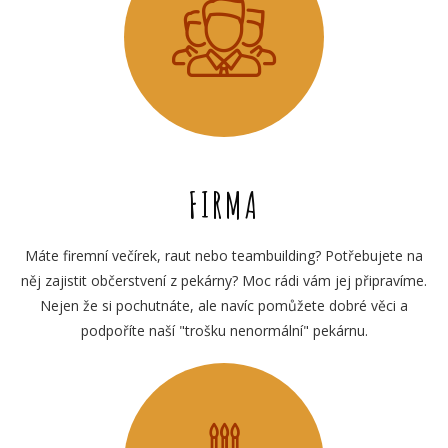
FIRMA
Máte firemní večírek, raut nebo teambuilding? Potřebujete na
něj zajistit občerstvení z pekárny? Moc rádi vám jej připravíme.
Nejen že si pochutnáte, ale navíc pomůžete dobré věci a
podpoříte naší "trošku nenormální" pekárnu.