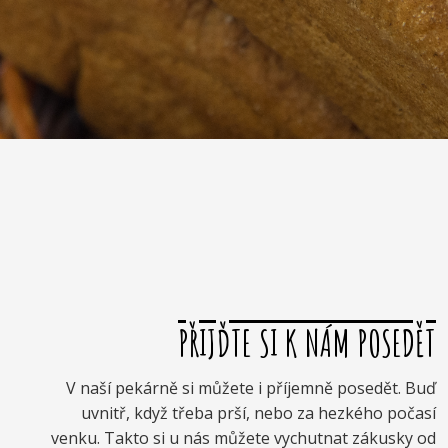
PŘIJĎTE SI K NÁM POSEDĚT
V naší pekárně si můžete i příjemně posedět. Buď
uvnitř, když třeba prší, nebo za hezkého počasí
venku. Takto si u nás můžete vychutnat zákusky od