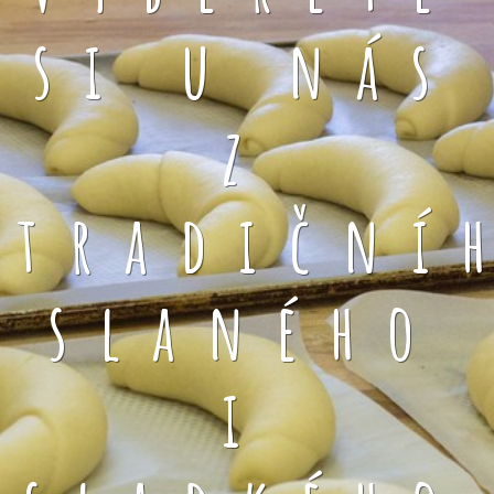
si u nás
z
tradiční
slaného
i