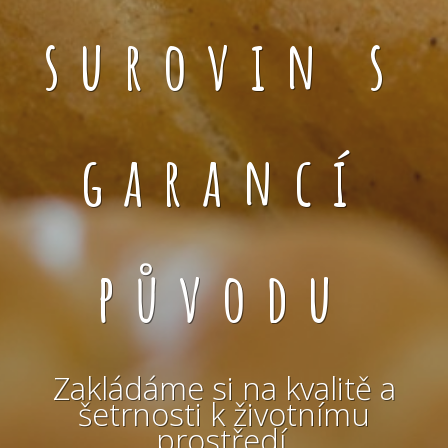
surovin s
garancí
původu
Zakládáme si na kvalitě a
šetrnosti k životnímu
prostředí.