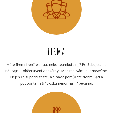
FIRMA
Máte firemní večírek, raut nebo teambuilding? Potřebujete na
něj zajistit občerstvení z pekárny? Moc rádi vám jej připravíme.
Nejen že si pochutnáte, ale navíc pomůžete dobré věci a
podpoříte naší "trošku nenormální" pekárnu.