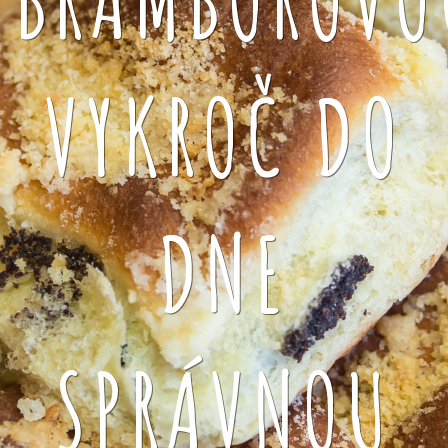
VYKROČ DO
DNE
SPRÁVNOU