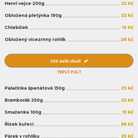
Henri vejce 200g
25 Kč
Obložená pletýnka 190g
23 Kč
Chlebíček
19 Kč
Obložený vícezrnný rohlík
28 Kč
ZDE další zboží
TEPLÝ PULT
Palačinka špenátová 150g
25 Kč
Bramborák 250g
25 Kč
Smaženka 100g
15 Kč
Řízek kuřecí
38 Kč
Párek v rohlíku
25 Kč