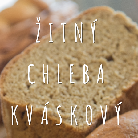
ŽITNÝ
CHLEBA
KVÁSKOVÝ