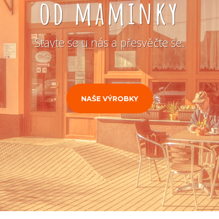
od maminky
Stavte se u nás a přesvěčte se.
NAŠE VÝROBKY