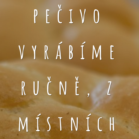
pečivo
vyrábíme
ručně, z
místních