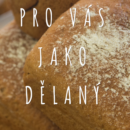
PRO VÁS
JAKO
DĚLANÝ