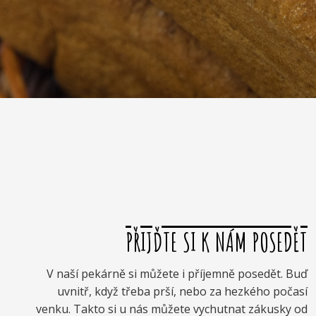
PŘIJĎTE SI K NÁM POSEDĚT
V naší pekárně si můžete i příjemně posedět. Buď
uvnitř, když třeba prší, nebo za hezkého počasí
venku. Takto si u nás můžete vychutnat zákusky od