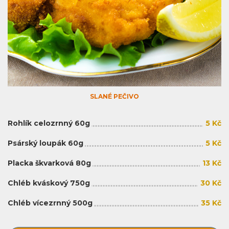
SLANÉ PEČIVO
Rohlík celozrnný 60g
5 Kč
Psárský loupák 60g
5 Kč
Placka škvarková 80g
13 Kč
Chléb kváskový 750g
30 Kč
Chléb vícezrnný 500g
35 Kč