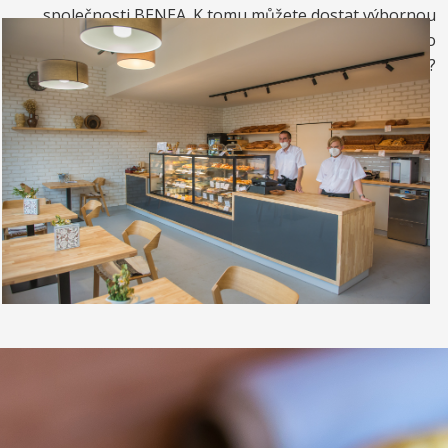
společnosti BENEA. K tomu můžete dostat výbornou
kávou. Nebo si raději dáte zrmzlinový pohár nebo
vynikající točenou zmrzlinu?