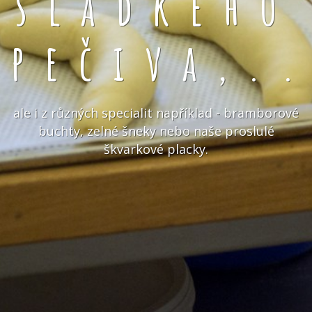
sladkého
pečiva,.
ale i z různých specialit například - bramborové
buchty, zelné šneky nebo naše proslulé
škvarkové placky.