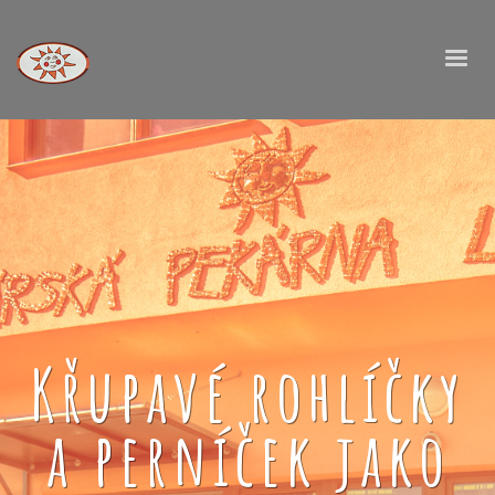
Křupavé rohlíčky
a perníček jako