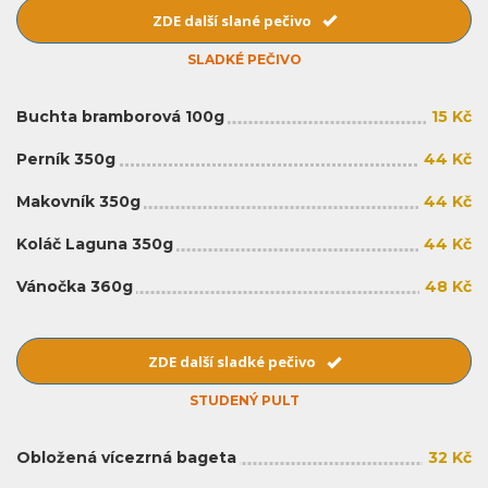
ZDE další slané pečivo
SLADKÉ PEČIVO
Buchta bramborová 100g
15 Kč
Perník 350g
44 Kč
Makovník 350g
44 Kč
Koláč Laguna 350g
44 Kč
Vánočka 360g
48 Kč
ZDE další sladké pečivo
STUDENÝ PULT
Obložená vícezrná bageta
32 Kč