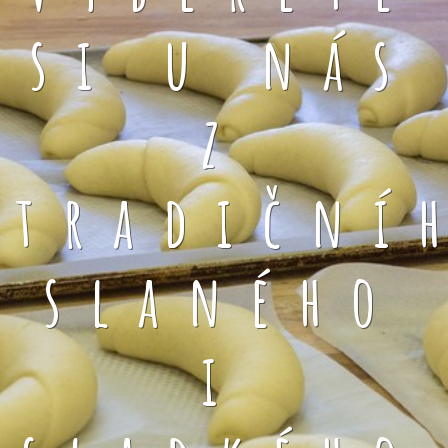
si u nás
z
tradiční
slaného
i