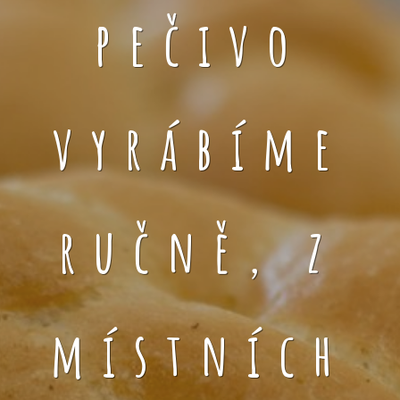
pečivo
vyrábíme
ručně, z
místních