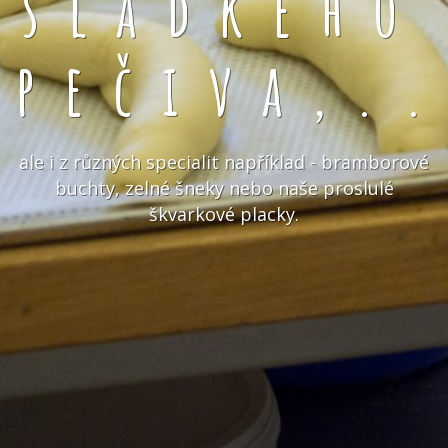
sladkého
pečiva,.
ale i z různých specialit například - bramborové
buchty, zelné šneky nebo naše proslulé
škvarkové placky.