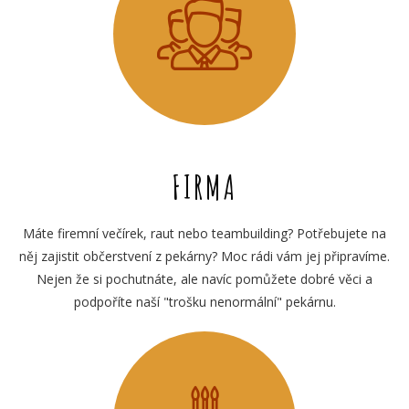
FIRMA
Máte firemní večírek, raut nebo teambuilding? Potřebujete na
něj zajistit občerstvení z pekárny? Moc rádi vám jej připravíme.
Nejen že si pochutnáte, ale navíc pomůžete dobré věci a
podpoříte naší "trošku nenormální" pekárnu.