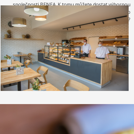
společnosti BENEA. K tomu můžete dostat výbornou
kávou. Nebo si raději dáte zrmzlinový pohár nebo
vynikající točenou zmrzlinu?