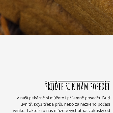
PŘIJĎTE SI K NÁM POSEDĚT
V naší pekárně si můžete i příjemně posedět. Buď
uvnitř, když třeba prší, nebo za hezkého počasí
venku. Takto si u nás můžete vychutnat zákusky od