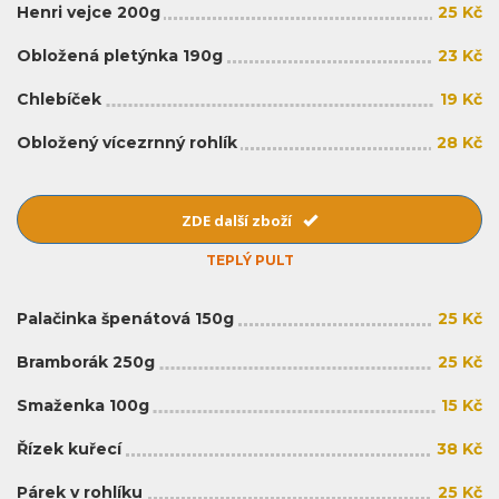
Henri vejce 200g
25 Kč
Obložená pletýnka 190g
23 Kč
Chlebíček
19 Kč
Obložený vícezrnný rohlík
28 Kč
ZDE další zboží
TEPLÝ PULT
Palačinka špenátová 150g
25 Kč
Bramborák 250g
25 Kč
Smaženka 100g
15 Kč
Řízek kuřecí
38 Kč
Párek v rohlíku
25 Kč