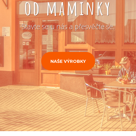
od maminky
Stavte se u nás a přesvěčte se.
NAŠE VÝROBKY