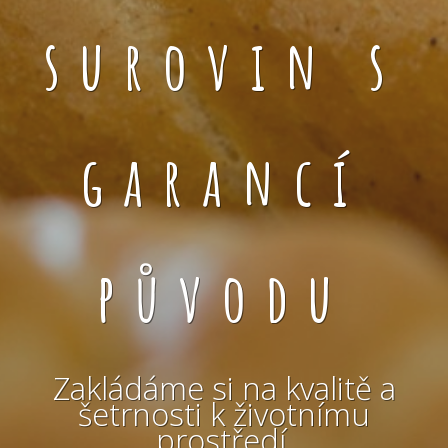
surovin s
garancí
původu
Zakládáme si na kvalitě a
šetrnosti k životnímu
prostředí.