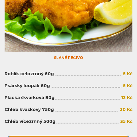
SLANÉ PEČIVO
Rohlík celozrnný 60g
5 Kč
Psárský loupák 60g
5 Kč
Placka škvarková 80g
13 Kč
Chléb kváskový 750g
30 Kč
Chléb vícezrnný 500g
35 Kč