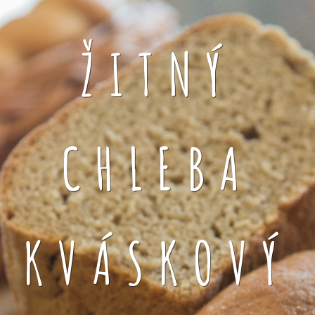
ŽITNÝ
CHLEBA
KVÁSKOVÝ