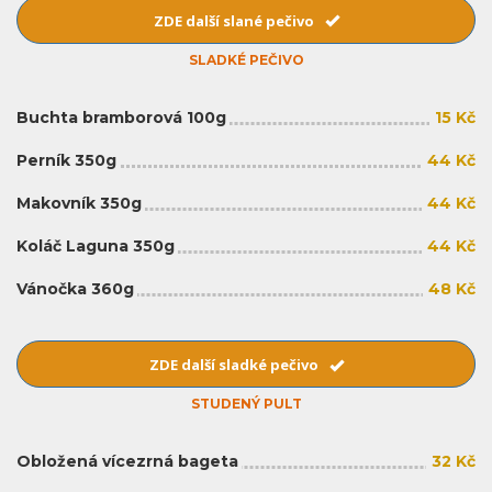
ZDE další slané pečivo
SLADKÉ PEČIVO
Buchta bramborová 100g
15 Kč
Perník 350g
44 Kč
Makovník 350g
44 Kč
Koláč Laguna 350g
44 Kč
Vánočka 360g
48 Kč
ZDE další sladké pečivo
STUDENÝ PULT
Obložená vícezrná bageta
32 Kč