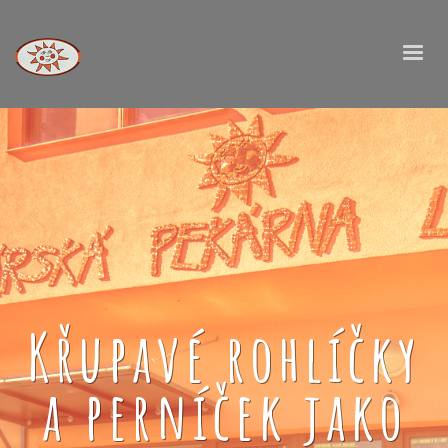
Křupavé rohlíčky
a perníček jako