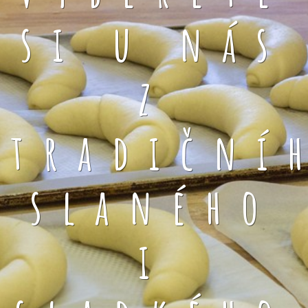
si u nás
z
tradiční
slaného
i