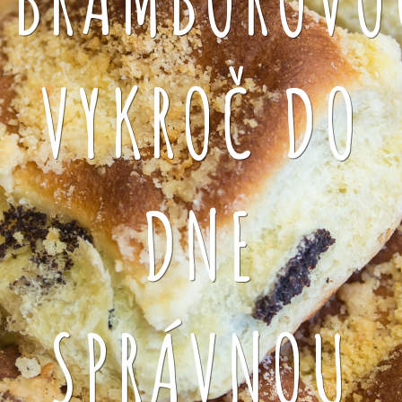
VYKROČ DO
DNE
SPRÁVNOU