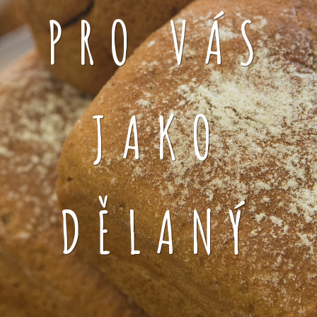
PRO VÁS
JAKO
DĚLANÝ