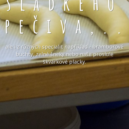
sladkého
pečiva,.
ale i z různých specialit například - bramborové
buchty, zelné šneky nebo naše proslulé
škvarkové placky.