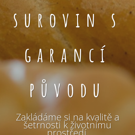
surovin s
garancí
původu
Zakládáme si na kvalitě a
šetrnosti k životnímu
prostředí.