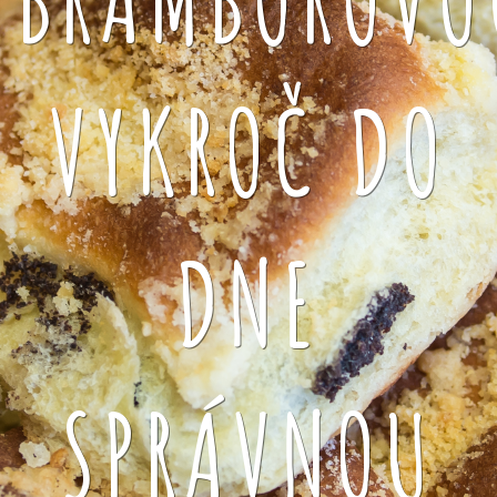
VYKROČ DO
DNE
SPRÁVNOU