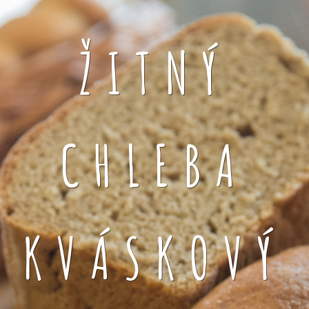
ŽITNÝ
CHLEBA
KVÁSKOVÝ