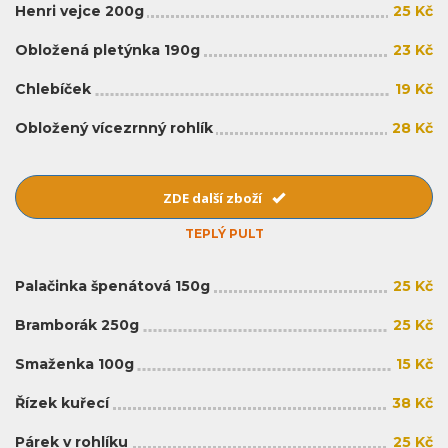
Henri vejce 200g
25 Kč
Obložená pletýnka 190g
23 Kč
Chlebíček
19 Kč
Obložený vícezrnný rohlík
28 Kč
ZDE další zboží
TEPLÝ PULT
Palačinka špenátová 150g
25 Kč
Bramborák 250g
25 Kč
Smaženka 100g
15 Kč
Řízek kuřecí
38 Kč
Párek v rohlíku
25 Kč