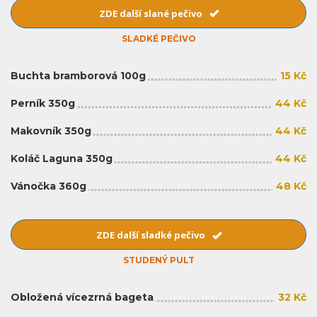
ZDE další slané pečivo
SLADKÉ PEČIVO
Buchta bramborová 100g
15 Kč
Perník 350g
44 Kč
Makovník 350g
44 Kč
Koláč Laguna 350g
44 Kč
Vánočka 360g
48 Kč
ZDE další sladké pečivo
STUDENÝ PULT
Obložená vícezrná bageta
32 Kč