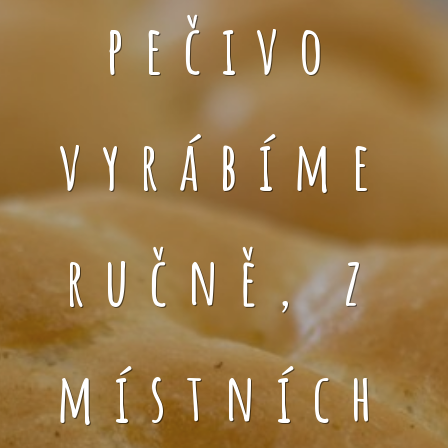
pečivo
vyrábíme
ručně, z
místních