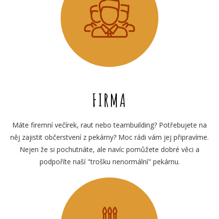
FIRMA
Máte firemní večírek, raut nebo teambuilding? Potřebujete na
něj zajistit občerstvení z pekárny? Moc rádi vám jej připravíme.
Nejen že si pochutnáte, ale navíc pomůžete dobré věci a
podpoříte naší "trošku nenormální" pekárnu.