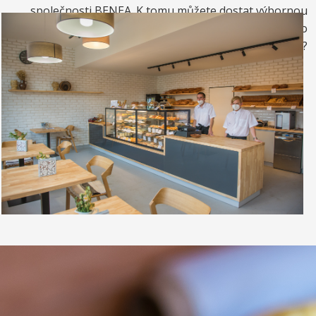
společnosti BENEA. K tomu můžete dostat výbornou
kávou. Nebo si raději dáte zrmzlinový pohár nebo
vynikající točenou zmrzlinu?