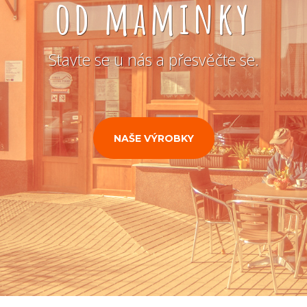
od maminky
Stavte se u nás a přesvěčte se.
NAŠE VÝROBKY