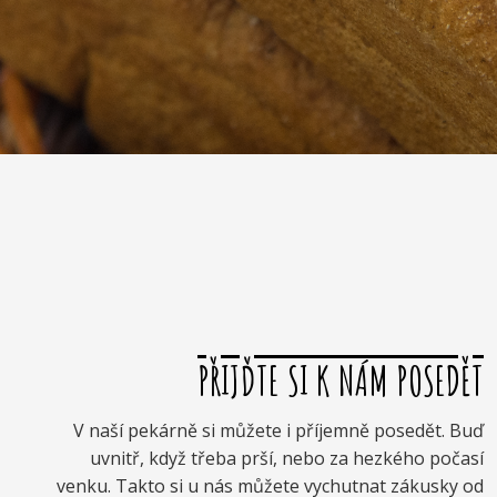
PŘIJĎTE SI K NÁM POSEDĚT
V naší pekárně si můžete i příjemně posedět. Buď
uvnitř, když třeba prší, nebo za hezkého počasí
venku. Takto si u nás můžete vychutnat zákusky od