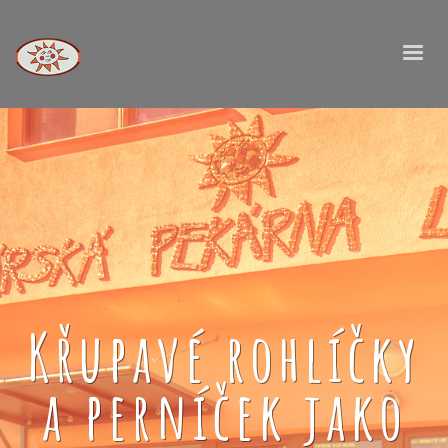
Křupavé rohlíčky
a perníček jako