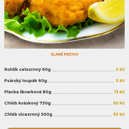
SLANÉ PEČIVO
Rohlík celozrnný 60g
5 Kč
Psárský loupák 60g
5 Kč
Placka škvarková 80g
13 Kč
Chléb kváskový 750g
30 Kč
Chléb vícezrnný 500g
35 Kč