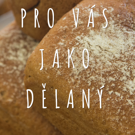
PRO VÁS
JAKO
DĚLANÝ