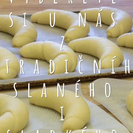
si u nás
z
tradiční
slaného
i