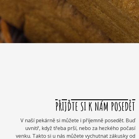
PŘIJĎTE SI K NÁM POSEDĚT
V naší pekárně si můžete i příjemně posedět. Buď
uvnitř, když třeba prší, nebo za hezkého počasí
venku. Takto si u nás můžete vychutnat zákusky od