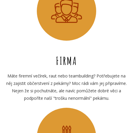
FIRMA
Máte firemní večírek, raut nebo teambuilding? Potřebujete na
něj zajistit občerstvení z pekárny? Moc rádi vám jej připravíme.
Nejen že si pochutnáte, ale navíc pomůžete dobré věci a
podpoříte naší "trošku nenormální" pekárnu.