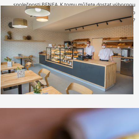
společnosti BENEA. K tomu můžete dostat výbornou
kávou. Nebo si raději dáte zrmzlinový pohár nebo
vynikající točenou zmrzlinu?