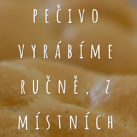
pečivo
vyrábíme
ručně, z
místních