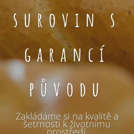
surovin s
garancí
původu
Zakládáme si na kvalitě a
šetrnosti k životnímu
prostředí.