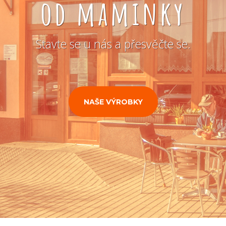
od maminky
Stavte se u nás a přesvěčte se.
NAŠE VÝROBKY