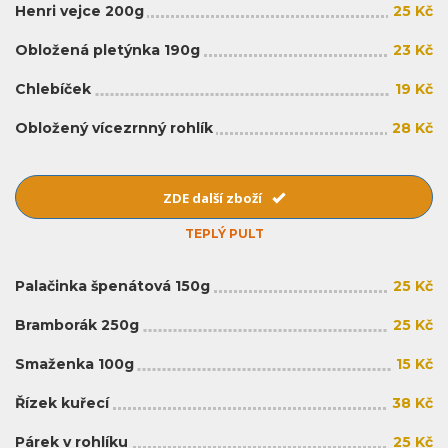
Henri vejce 200g
25 Kč
Obložená pletýnka 190g
23 Kč
Chlebíček
19 Kč
Obložený vícezrnný rohlík
28 Kč
ZDE další zboží
TEPLÝ PULT
Palačinka špenátová 150g
25 Kč
Bramborák 250g
25 Kč
Smaženka 100g
15 Kč
Řízek kuřecí
38 Kč
Párek v rohlíku
25 Kč