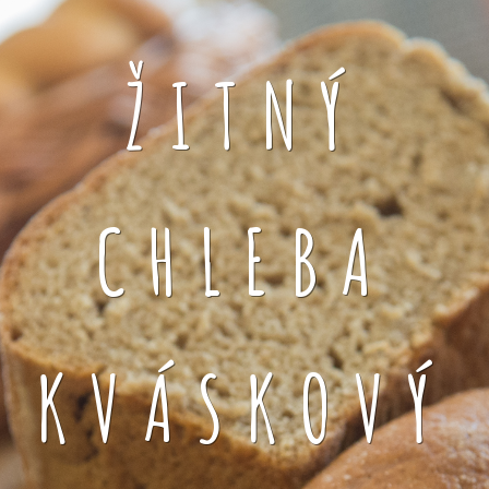
ŽITNÝ
CHLEBA
KVÁSKOVÝ