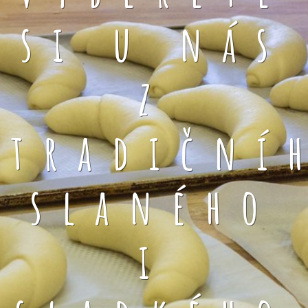
si u nás
z
tradiční
slaného
i