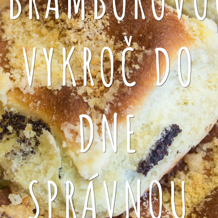
VYKROČ DO
DNE
SPRÁVNOU