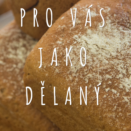
PRO VÁS
JAKO
DĚLANÝ