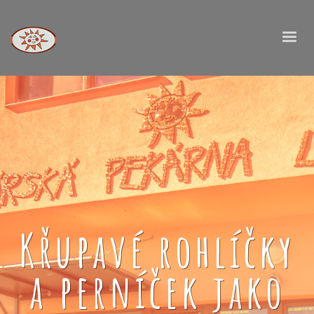
Křupavé rohlíčky
a perníček jako