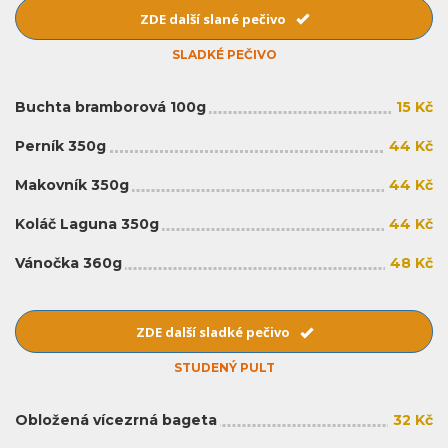
ZDE další slané pečivo
SLADKÉ PEČIVO
Buchta bramborová 100g
15 Kč
Perník 350g
44 Kč
Makovník 350g
44 Kč
Koláč Laguna 350g
44 Kč
Vánočka 360g
48 Kč
ZDE další sladké pečivo
STUDENÝ PULT
Obložená vícezrná bageta
32 Kč