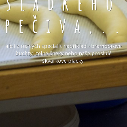
sladkého
pečiva,.
ale i z různých specialit například - bramborové
buchty, zelné šneky nebo naše proslulé
škvarkové placky.