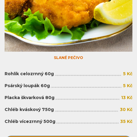
SLANÉ PEČIVO
Rohlík celozrnný 60g
5 Kč
Psárský loupák 60g
5 Kč
Placka škvarková 80g
13 Kč
Chléb kváskový 750g
30 Kč
Chléb vícezrnný 500g
35 Kč