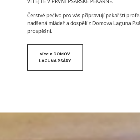
VÍTEJTE V PRVNÍ PSÁRSKÉ PEKÁRNĚ.
Čerstvé pečivo pro vás připravují pekařští profes
nadšená mládež a dospělí z Domova Laguna Psáry
prospěšní.
více o DOMOV
LAGUNA PSÁRY