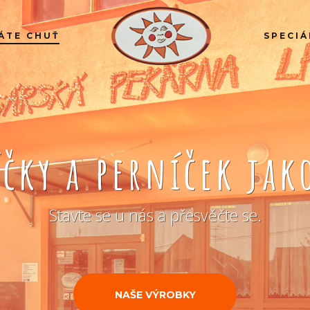
ÁTE CHUŤ
SPECIÁ
íčky a perníček ja
Stavte se u nás a přesvěčte se.
NAŠE VÝROBKY