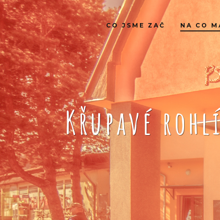
CO JSME ZAČ
NA CO M
Křupavé rohl