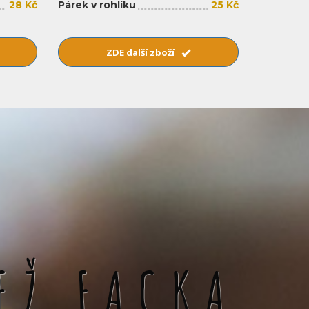
28 Kč
Párek v rohlíku
25 Kč
ZDE další zboží
EŽ FACKA