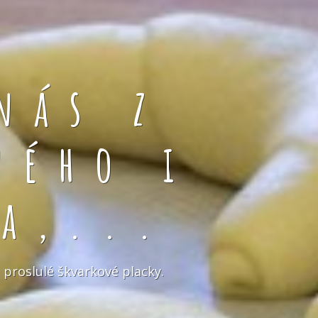
nás z
ného i
a,...
 proslulé škvarkové placky.