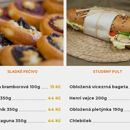
SLADKÉ PEČIVO
STUDENÝ PULT
 bramborová 100g
15 Kč
Obložená vícezrná bageta
 350g
44 Kč
Henri vejce 200g
ík 350g
44 Kč
Obložená pletýnka 190g
Laguna 350g
44 Kč
Chlebíček