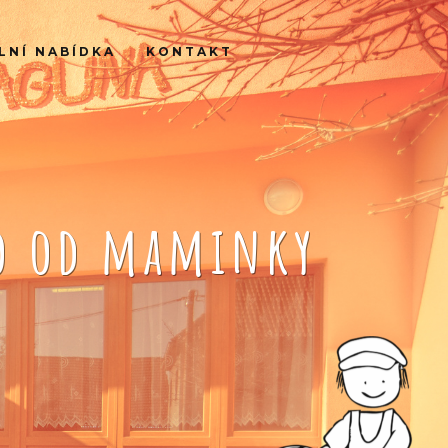
LNÍ NABÍDKA
KONTAKT
ko od maminky