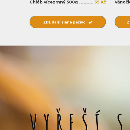
Chléb vícezrnný 500g
35 Kč
Vánočk
ZDE další slané pečivo
Z
VYŘEŠÍ 