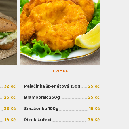
TEPLÝ PULT
32 Kč
Palačinka špenátová 150g
25 Kč
25 Kč
Bramborák 250g
25 Kč
23 Kč
Smaženka 100g
15 Kč
19 Kč
Řízek kuřecí
38 Kč