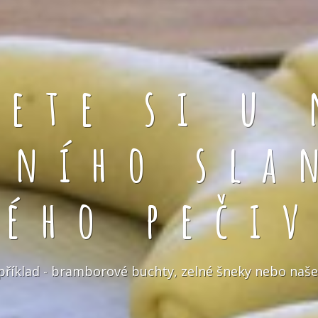
rete si u 
čního sla
kého pečiv
například - bramborové buchty, zelné šneky nebo naše