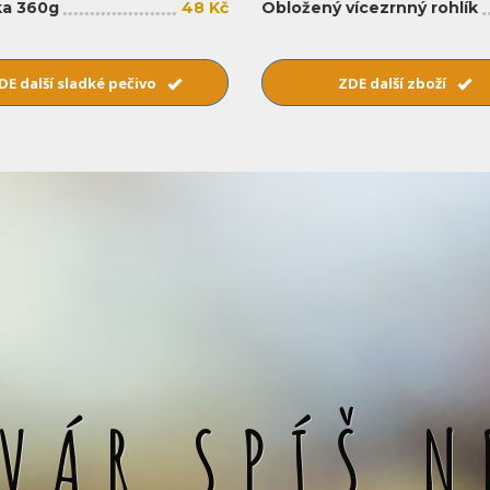
a 360g
48 Kč
Obložený vícezrnný rohlík
DE další sladké pečivo
ZDE další zboží
SVÁR SPÍŠ N