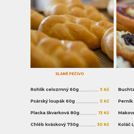
SLANÉ PEČIVO
Rohlík celozrnný 60g
5 Kč
Buchta
Psárský loupák 60g
5 Kč
Perník
Placka škvarková 80g
13 Kč
Makovn
Chléb kváskový 750g
30 Kč
Koláč 