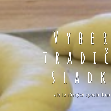
Vybe
tradi
slad
ale i z různých specialit 