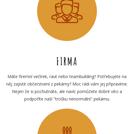
FIRMA
Máte firemní večírek, raut nebo teambuilding? Potřebujete na
něj zajistit občerstvení z pekárny? Moc rádi vám jej připravíme.
Nejen že si pochutnáte, ale navíc pomůžete dobré věci a
podpoříte naší "trošku nenormální" pekárnu.