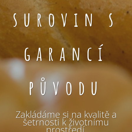
surovin s
garancí
původu
Zakládáme si na kvalitě a
šetrnosti k životnímu
prostředí.