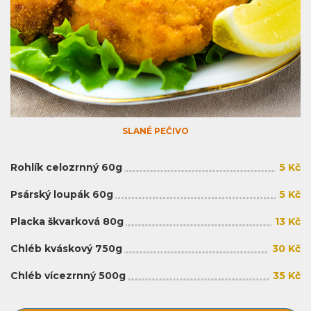
SLANÉ PEČIVO
Rohlík celozrnný 60g
5 Kč
Psárský loupák 60g
5 Kč
Placka škvarková 80g
13 Kč
Chléb kváskový 750g
30 Kč
Chléb vícezrnný 500g
35 Kč