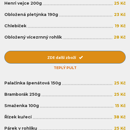
Henri vejce 200g
25 Kč
Obložená pletýnka 190g
23 Kč
Chlebíček
19 Kč
Obložený vícezrnný rohlík
28 Kč
ZDE další zboží
TEPLÝ PULT
Palačinka špenátová 150g
25 Kč
Bramborák 250g
25 Kč
Smaženka 100g
15 Kč
Řízek kuřecí
38 Kč
Párek v rohlíku
25 Kč