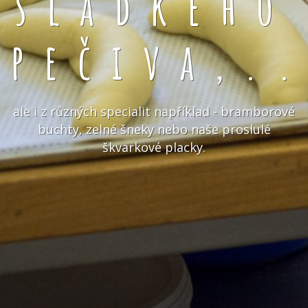
sladkého
pečiva,.
ale i z různých specialit například - bramborové
buchty, zelné šneky nebo naše proslulé
škvarkové placky.