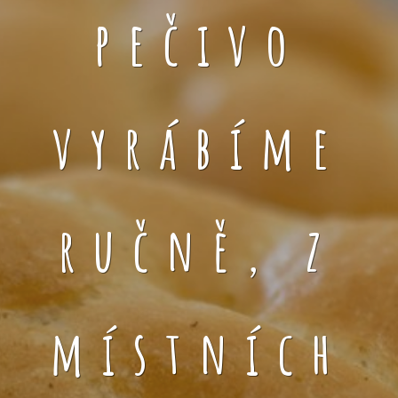
pečivo
vyrábíme
ručně, z
místních