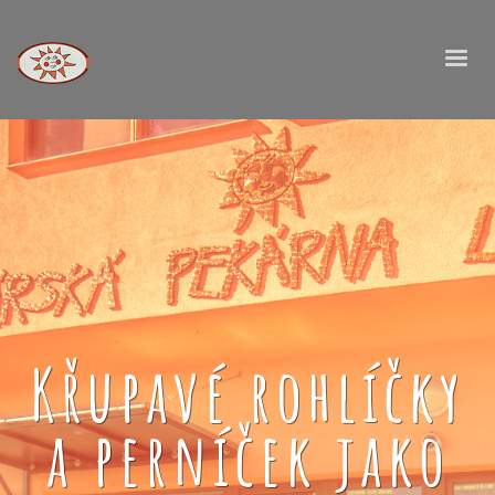
Křupavé rohlíčky
a perníček jako