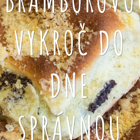
VYKROČ DO
DNE
SPRÁVNOU