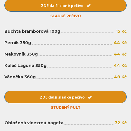
ZDE další slané pečivo
SLADKÉ PEČIVO
Buchta bramborová 100g
15 Kč
Perník 350g
44 Kč
Makovník 350g
44 Kč
Koláč Laguna 350g
44 Kč
Vánočka 360g
48 Kč
ZDE další sladké pečivo
STUDENÝ PULT
Obložená vícezrná bageta
32 Kč