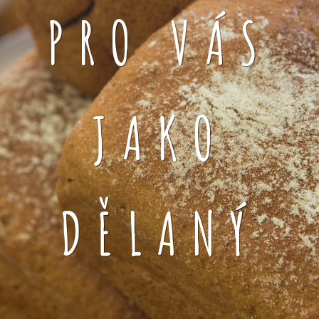
PRO VÁS
JAKO
DĚLANÝ