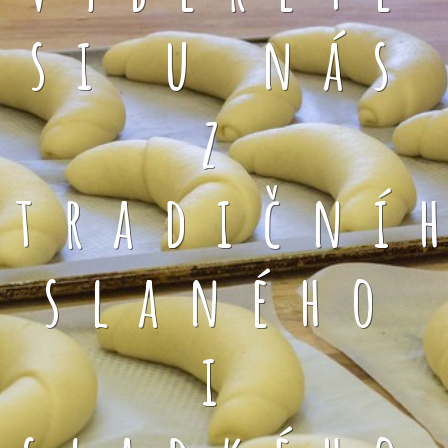
si u nás
z
tradiční
slaného
i