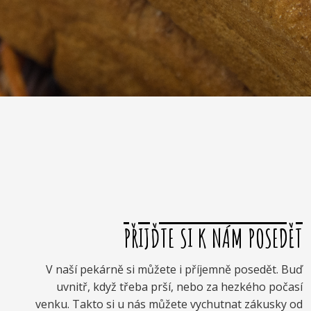
PŘIJĎTE SI K NÁM POSEDĚT
V naší pekárně si můžete i příjemně posedět. Buď
uvnitř, když třeba prší, nebo za hezkého počasí
venku. Takto si u nás můžete vychutnat zákusky od