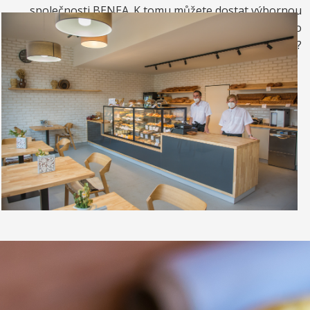
společnosti BENEA. K tomu můžete dostat výbornou
kávou. Nebo si raději dáte zrmzlinový pohár nebo
vynikající točenou zmrzlinu?