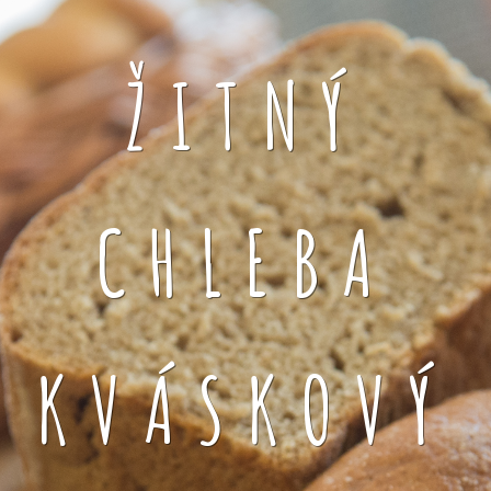
ŽITNÝ
CHLEBA
KVÁSKOVÝ