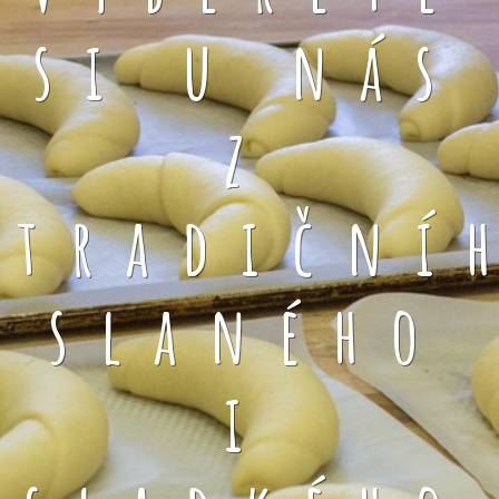
si u nás
z
tradiční
slaného
i