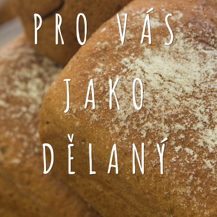
PRO VÁS
JAKO
DĚLANÝ