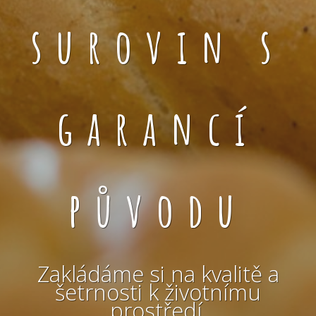
surovin s
garancí
původu
Zakládáme si na kvalitě a
šetrnosti k životnímu
prostředí.