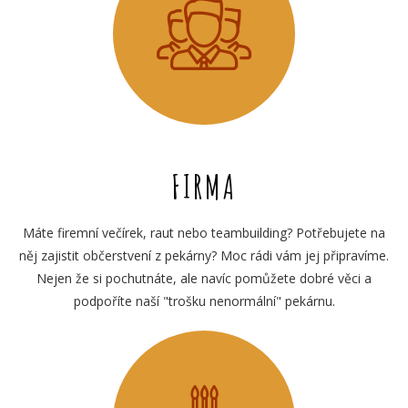
FIRMA
Máte firemní večírek, raut nebo teambuilding? Potřebujete na
něj zajistit občerstvení z pekárny? Moc rádi vám jej připravíme.
Nejen že si pochutnáte, ale navíc pomůžete dobré věci a
podpoříte naší "trošku nenormální" pekárnu.