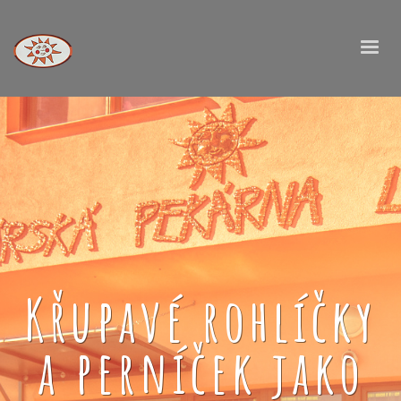
Křupavé rohlíčky
a perníček jako