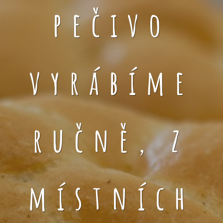
pečivo
vyrábíme
ručně, z
místních