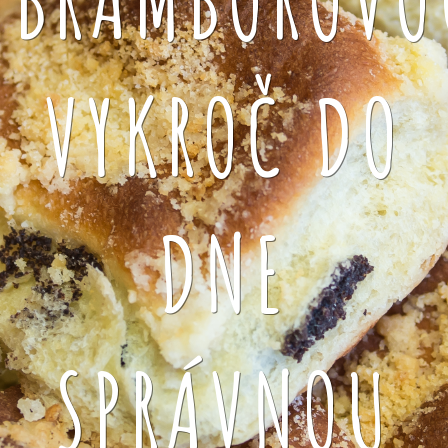
VYKROČ DO
DNE
SPRÁVNOU