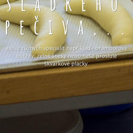
sladkého
pečiva,.
ale i z různých specialit například - bramborové
buchty, zelné šneky nebo naše proslulé
škvarkové placky.