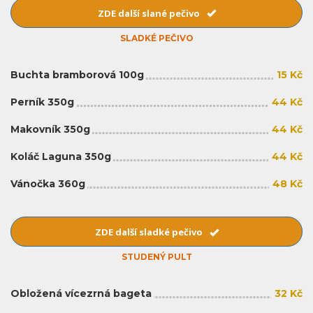
ZDE další slané pečivo
SLADKÉ PEČIVO
Buchta bramborová 100g
15 Kč
Perník 350g
44 Kč
Makovník 350g
44 Kč
Koláč Laguna 350g
44 Kč
Vánočka 360g
48 Kč
ZDE další sladké pečivo
STUDENÝ PULT
Obložená vícezrná bageta
32 Kč