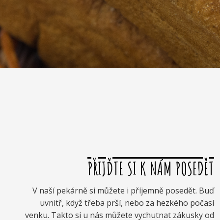
PŘIJĎTE SI K NÁM POSEDĚT
V naší pekárně si můžete i příjemně posedět. Buď
uvnitř, když třeba prší, nebo za hezkého počasí
venku. Takto si u nás můžete vychutnat zákusky od