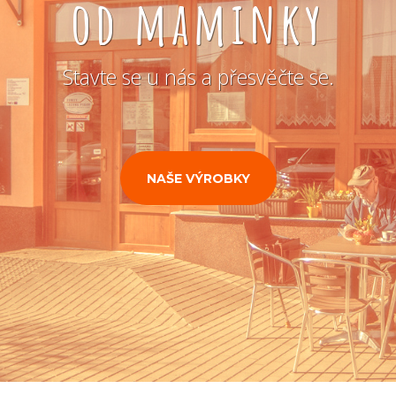
od maminky
Stavte se u nás a přesvěčte se.
NAŠE VÝROBKY