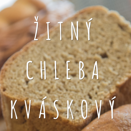
ŽITNÝ
CHLEBA
KVÁSKOVÝ