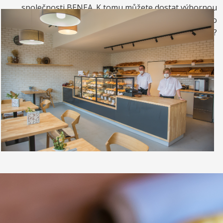
společnosti BENEA. K tomu můžete dostat výbornou
kávou. Nebo si raději dáte zrmzlinový pohár nebo
vynikající točenou zmrzlinu?