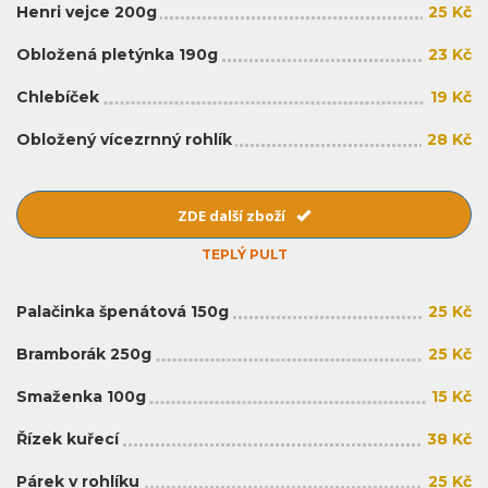
Henri vejce 200g
25 Kč
Obložená pletýnka 190g
23 Kč
Chlebíček
19 Kč
Obložený vícezrnný rohlík
28 Kč
ZDE další zboží
TEPLÝ PULT
Palačinka špenátová 150g
25 Kč
Bramborák 250g
25 Kč
Smaženka 100g
15 Kč
Řízek kuřecí
38 Kč
Párek v rohlíku
25 Kč