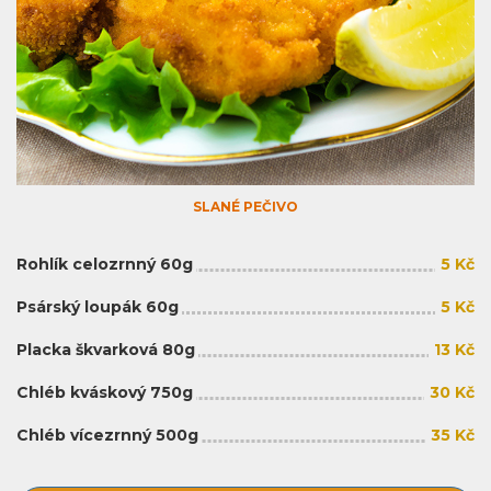
SLANÉ PEČIVO
Rohlík celozrnný 60g
5 Kč
Psárský loupák 60g
5 Kč
Placka škvarková 80g
13 Kč
Chléb kváskový 750g
30 Kč
Chléb vícezrnný 500g
35 Kč