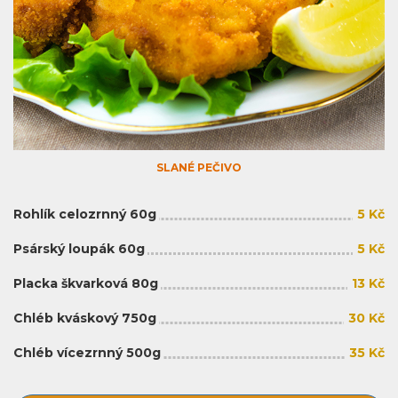
SLANÉ PEČIVO
Rohlík celozrnný 60g
5 Kč
Psárský loupák 60g
5 Kč
Placka škvarková 80g
13 Kč
Chléb kváskový 750g
30 Kč
Chléb vícezrnný 500g
35 Kč