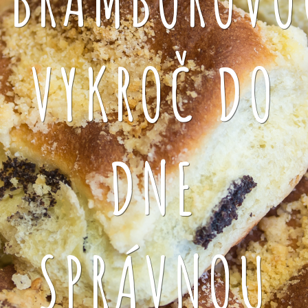
VYKROČ DO
DNE
SPRÁVNOU