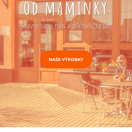
od maminky
Stavte se u nás a přesvěčte se.
NAŠE VÝROBKY