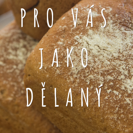
PRO VÁS
JAKO
DĚLANÝ