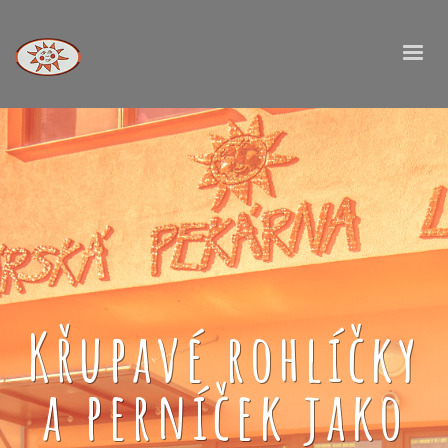
Křupavé rohlíčky
a perníček jako