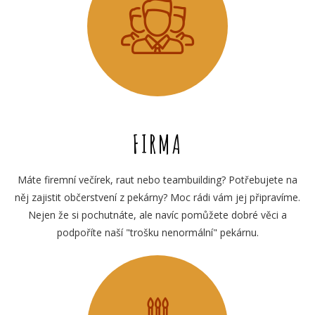
FIRMA
Máte firemní večírek, raut nebo teambuilding? Potřebujete na
něj zajistit občerstvení z pekárny? Moc rádi vám jej připravíme.
Nejen že si pochutnáte, ale navíc pomůžete dobré věci a
podpoříte naší "trošku nenormální" pekárnu.