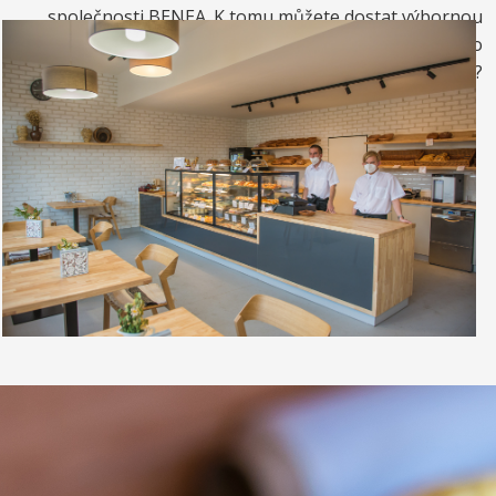
společnosti BENEA. K tomu můžete dostat výbornou
kávou. Nebo si raději dáte zrmzlinový pohár nebo
vynikající točenou zmrzlinu?