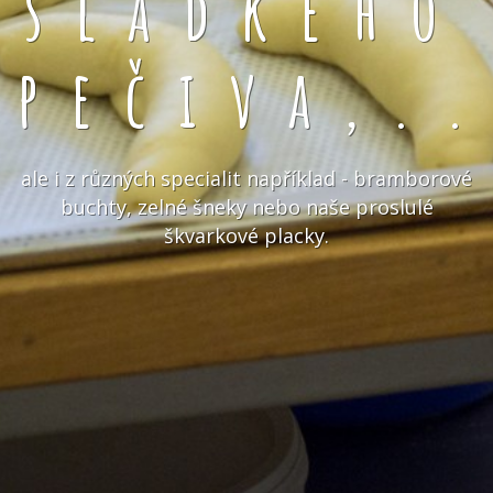
sladkého
pečiva,.
ale i z různých specialit například - bramborové
buchty, zelné šneky nebo naše proslulé
škvarkové placky.