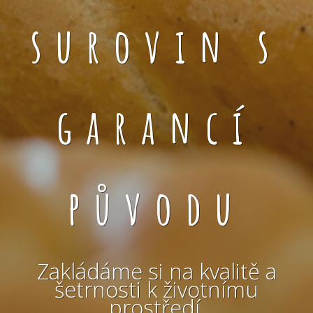
surovin s
garancí
původu
Zakládáme si na kvalitě a
šetrnosti k životnímu
prostředí.