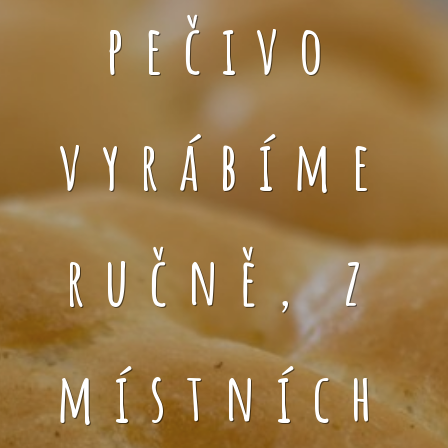
pečivo
vyrábíme
ručně, z
místních