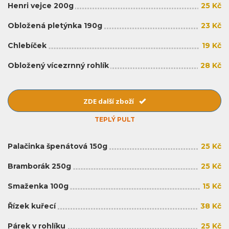
Henri vejce 200g
25 Kč
Obložená pletýnka 190g
23 Kč
Chlebíček
19 Kč
Obložený vícezrnný rohlík
28 Kč
ZDE další zboží
TEPLÝ PULT
Palačinka špenátová 150g
25 Kč
Bramborák 250g
25 Kč
Smaženka 100g
15 Kč
Řízek kuřecí
38 Kč
Párek v rohlíku
25 Kč