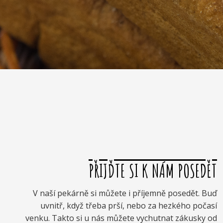
PŘIJĎTE SI K NÁM POSEDĚT
V naší pekárně si můžete i příjemně posedět. Buď
uvnitř, když třeba prší, nebo za hezkého počasí
venku. Takto si u nás můžete vychutnat zákusky od