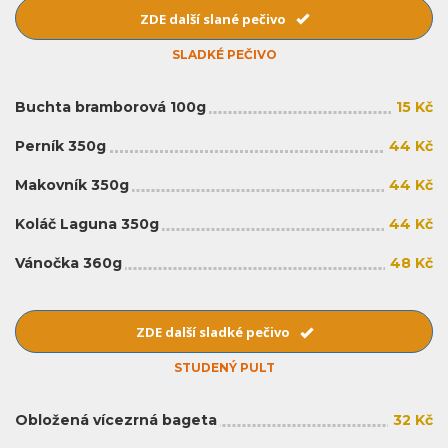
ZDE další slané pečivo
SLADKÉ PEČIVO
Buchta bramborová 100g
15 Kč
Perník 350g
44 Kč
Makovník 350g
44 Kč
Koláč Laguna 350g
44 Kč
Vánočka 360g
48 Kč
ZDE další sladké pečivo
STUDENÝ PULT
Obložená vícezrná bageta
32 Kč