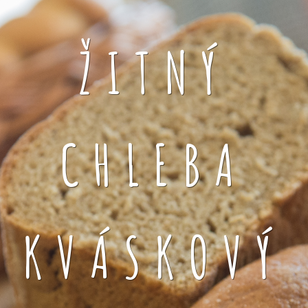
ŽITNÝ
CHLEBA
KVÁSKOVÝ