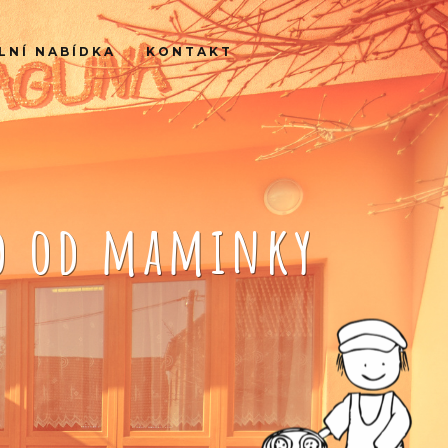
LNÍ NABÍDKA
KONTAKT
ko od maminky