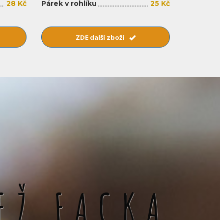
28 Kč
Párek v rohlíku
25 Kč
ZDE další zboží
EŽ FACKA