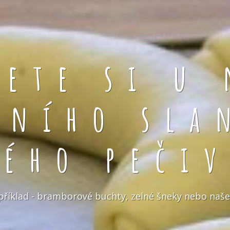
rete si u 
čního sla
kého pečiv
například - bramborové buchty, zelné šneky nebo naše