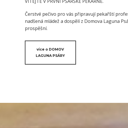
VÍTEJTE V PRVNÍ PSÁRSKÉ PEKÁRNĚ.
Čerstvé pečivo pro vás připravují pekařští profes
nadšená mládež a dospělí z Domova Laguna Psáry
prospěšní.
více o DOMOV
LAGUNA PSÁRY