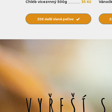
Chléb vícezrnný 500g
35 Kč
Vánočk
ZDE další slané pečivo
Z
VYŘEŠÍ 