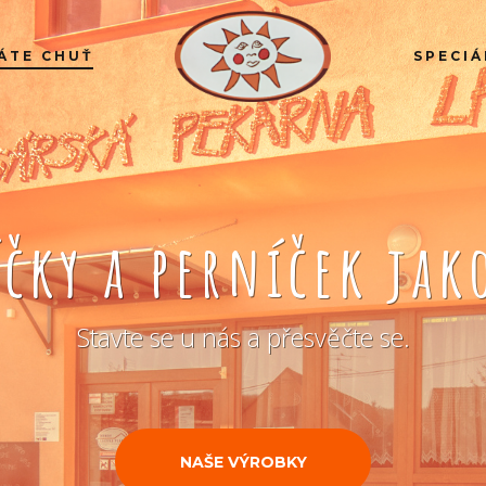
ÁTE CHUŤ
SPECIÁ
íčky a perníček ja
Stavte se u nás a přesvěčte se.
NAŠE VÝROBKY