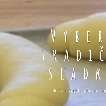
Vybe
tradi
slad
ale i z různých specialit 