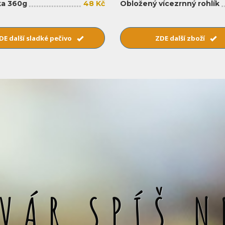
a 360g
48 Kč
Obložený vícezrnný rohlík
DE další sladké pečivo
ZDE další zboží
SVÁR SPÍŠ N