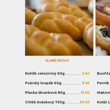
SLANÉ PEČIVO
Rohlík celozrnný 60g
5 Kč
Buchta
Psárský loupák 60g
5 Kč
Perník
Placka škvarková 80g
13 Kč
Makovn
Chléb kváskový 750g
30 Kč
Koláč 