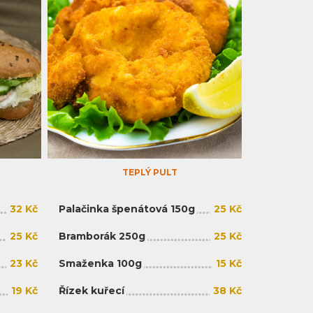
TEPLÝ PULT
32 Kč
Palačinka špenátová 150g
25 Kč
25 Kč
Bramborák 250g
25 Kč
23 Kč
Smaženka 100g
15 Kč
19 Kč
Řízek kuřecí
38 Kč