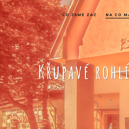
CO JSME ZAČ
NA CO M
Křupavé rohl