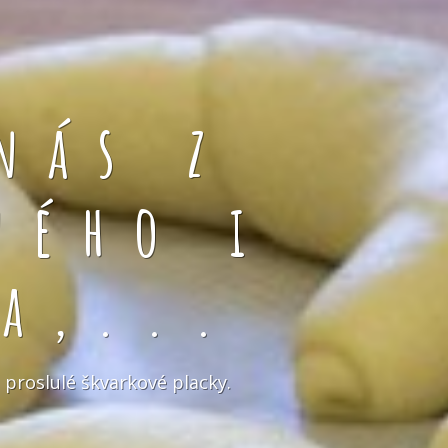
nás z
ného i
a,...
 proslulé škvarkové placky.