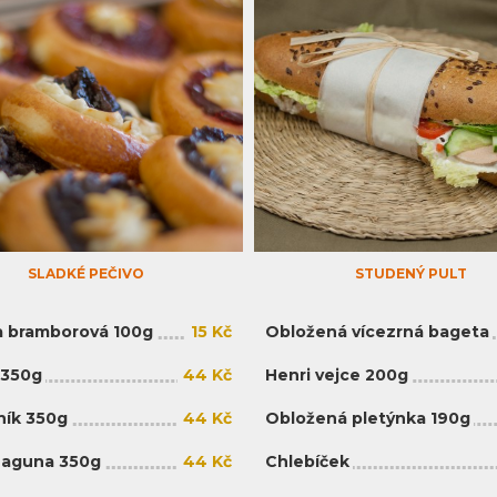
SLADKÉ PEČIVO
STUDENÝ PULT
 bramborová 100g
15 Kč
Obložená vícezrná bageta
 350g
44 Kč
Henri vejce 200g
ík 350g
44 Kč
Obložená pletýnka 190g
Laguna 350g
44 Kč
Chlebíček