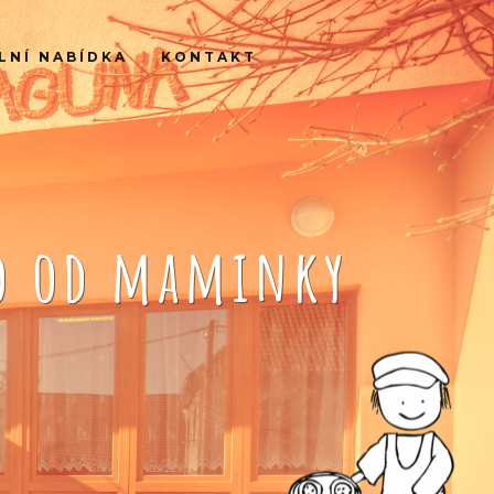
LNÍ NABÍDKA
KONTAKT
ko od maminky