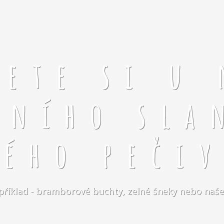
rete si u 
čního sla
kého pečiv
například - bramborové buchty, zelné šneky nebo naše