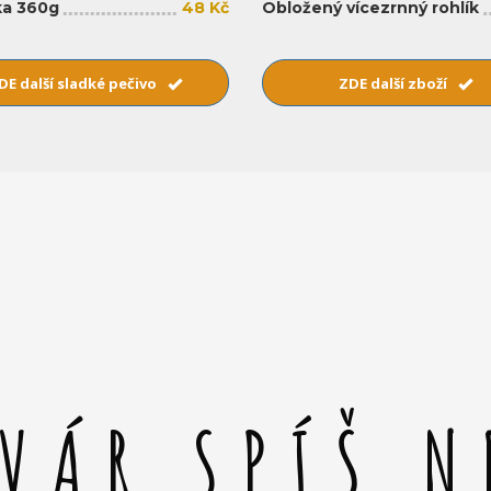
a 360g
48 Kč
Obložený vícezrnný rohlík
DE další sladké pečivo
ZDE další zboží
SVÁR SPÍŠ N