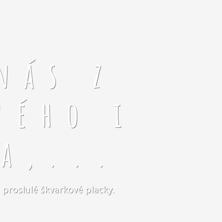
nás z
ného i
a,...
 proslulé škvarkové placky.