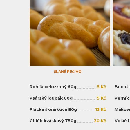
SLANÉ PEČIVO
Rohlík celozrnný 60g
5 Kč
Buchta
Psárský loupák 60g
5 Kč
Perník
Placka škvarková 80g
13 Kč
Makovn
Chléb kváskový 750g
30 Kč
Koláč 