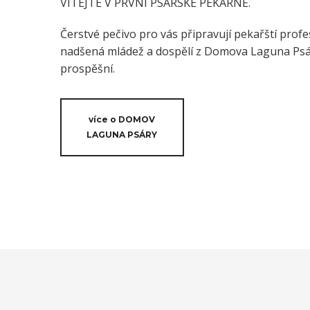
VÍTEJTE V PRVNÍ PSÁRSKÉ PEKÁRNĚ.
Čerstvé pečivo pro vás připravují pekařští profes
nadšená mládež a dospělí z Domova Laguna Psáry
prospěšní.
více o DOMOV
LAGUNA PSÁRY