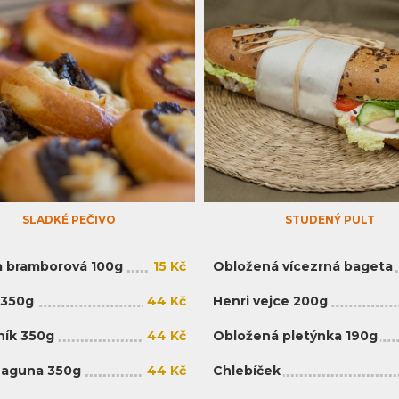
SLADKÉ PEČIVO
STUDENÝ PULT
 bramborová 100g
15 Kč
Obložená vícezrná bageta
 350g
44 Kč
Henri vejce 200g
ík 350g
44 Kč
Obložená pletýnka 190g
Laguna 350g
44 Kč
Chlebíček