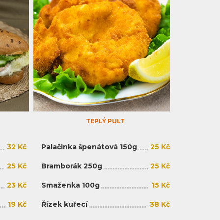
TEPLÝ PULT
32 Kč
Palačinka špenátová 150g
25 Kč
25 Kč
Bramborák 250g
25 Kč
23 Kč
Smaženka 100g
15 Kč
19 Kč
Řízek kuřecí
38 Kč