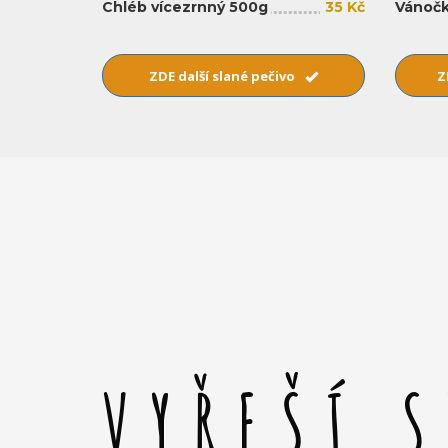
Chléb vícezrnný 500g
35 Kč
Vánočk
ZDE další slané pečivo
Z
VYŘEŠÍ 