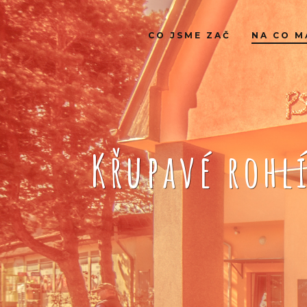
CO JSME ZAČ
NA CO M
Křupavé rohl