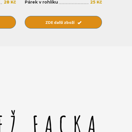
28 Kč
Párek v rohlíku
25 Kč
ZDE další zboží
EŽ FACKA