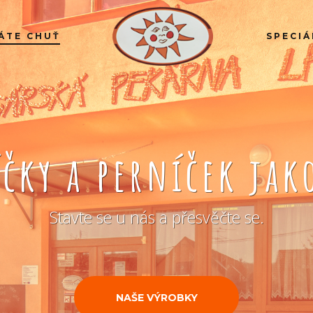
ÁTE CHUŤ
SPECIÁ
íčky a perníček ja
Stavte se u nás a přesvěčte se.
NAŠE VÝROBKY