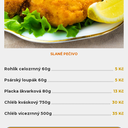
SLANÉ PEČIVO
Rohlík celozrnný 60g
5 Kč
Psárský loupák 60g
5 Kč
Placka škvarková 80g
13 Kč
Chléb kváskový 750g
30 Kč
Chléb vícezrnný 500g
35 Kč