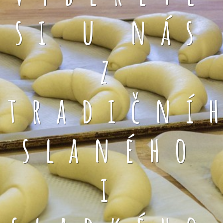
si u nás
z
tradiční
slaného
i