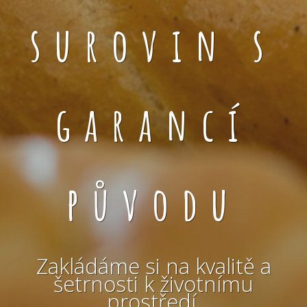
surovin s
garancí
původu
Zakládáme si na kvalitě a
šetrnosti k životnímu
prostředí.