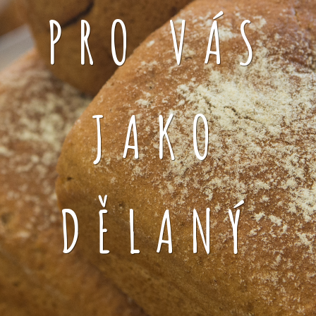
PRO VÁS
JAKO
DĚLANÝ