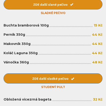
ZDE další slané pečivo
SLADKÉ PEČIVO
Buchta bramborová 100g
15 Kč
Perník 350g
44 Kč
Makovník 350g
44 Kč
Koláč Laguna 350g
44 Kč
Vánočka 360g
48 Kč
ZDE další sladké pečivo
STUDENÝ PULT
Obložená vícezrná bageta
32 Kč