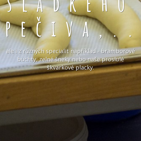
sladkého
pečiva,.
ale i z různých specialit například - bramborové
buchty, zelné šneky nebo naše proslulé
škvarkové placky.