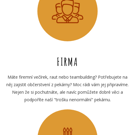
FIRMA
Máte firemní večírek, raut nebo teambuilding? Potřebujete na
něj zajistit občerstvení z pekárny? Moc rádi vám jej připravíme.
Nejen že si pochutnáte, ale navíc pomůžete dobré věci a
podpoříte naší "trošku nenormální" pekárnu.