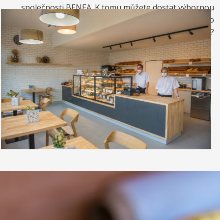
společnosti BENEA. K tomu můžete dostat výbornou
kávou. Nebo si raději dáte zrmzlinový pohár nebo
vynikající točenou zmrzlinu?