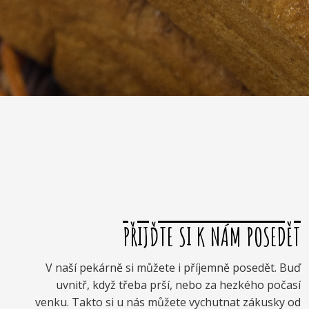
PŘIJĎTE SI K NÁM POSEDĚT
V naší pekárně si můžete i příjemně posedět. Buď
uvnitř, když třeba prší, nebo za hezkého počasí
venku. Takto si u nás můžete vychutnat zákusky od