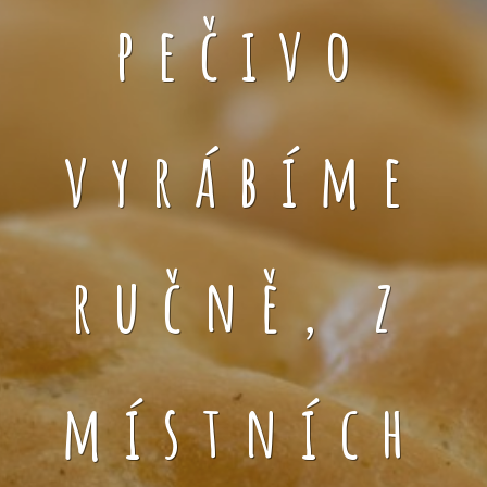
pečivo
vyrábíme
ručně, z
místních