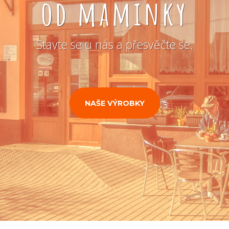
od maminky
Stavte se u nás a přesvěčte se.
NAŠE VÝROBKY