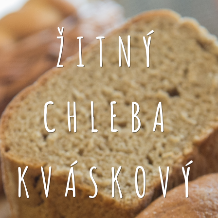
ŽITNÝ
CHLEBA
KVÁSKOVÝ