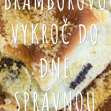
VYKROČ DO
DNE
SPRÁVNOU