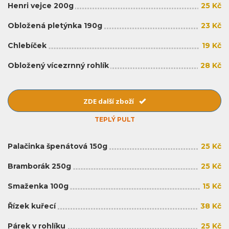
Henri vejce 200g
25 Kč
Obložená pletýnka 190g
23 Kč
Chlebíček
19 Kč
Obložený vícezrnný rohlík
28 Kč
ZDE další zboží
TEPLÝ PULT
Palačinka špenátová 150g
25 Kč
Bramborák 250g
25 Kč
Smaženka 100g
15 Kč
Řízek kuřecí
38 Kč
Párek v rohlíku
25 Kč