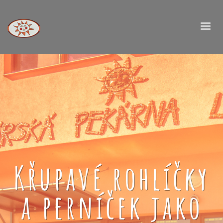
Křupavé rohlíčky
a perníček jako