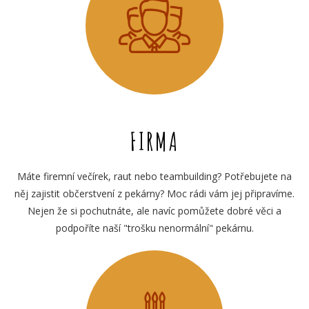
FIRMA
Máte firemní večírek, raut nebo teambuilding? Potřebujete na
něj zajistit občerstvení z pekárny? Moc rádi vám jej připravíme.
Nejen že si pochutnáte, ale navíc pomůžete dobré věci a
podpoříte naší "trošku nenormální" pekárnu.