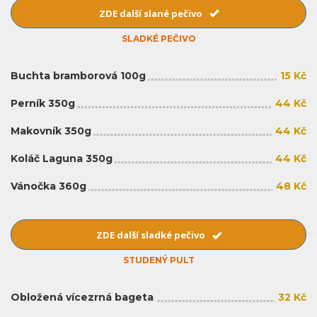
ZDE další slané pečivo
SLADKÉ PEČIVO
Buchta bramborová 100g
15 Kč
Perník 350g
44 Kč
Makovník 350g
44 Kč
Koláč Laguna 350g
44 Kč
Vánočka 360g
48 Kč
ZDE další sladké pečivo
STUDENÝ PULT
Obložená vícezrná bageta
32 Kč