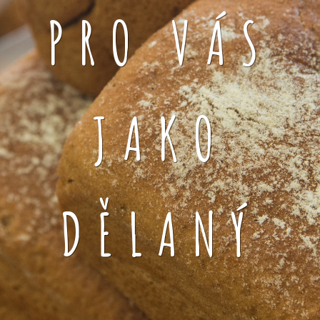
PRO VÁS
JAKO
DĚLANÝ