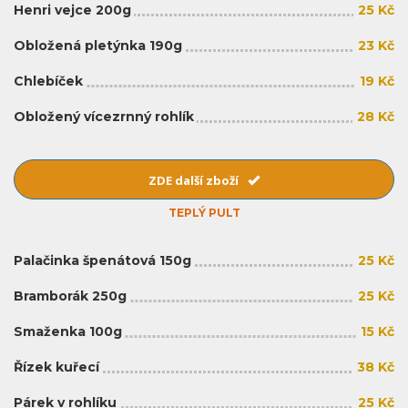
Henri vejce 200g
25 Kč
Obložená pletýnka 190g
23 Kč
Chlebíček
19 Kč
Obložený vícezrnný rohlík
28 Kč
ZDE další zboží
TEPLÝ PULT
Palačinka špenátová 150g
25 Kč
Bramborák 250g
25 Kč
Smaženka 100g
15 Kč
Řízek kuřecí
38 Kč
Párek v rohlíku
25 Kč