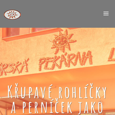
Křupavé rohlíčky
a perníček jako