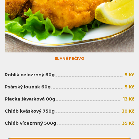
SLANÉ PEČIVO
Rohlík celozrnný 60g
5 Kč
Psárský loupák 60g
5 Kč
Placka škvarková 80g
13 Kč
Chléb kváskový 750g
30 Kč
Chléb vícezrnný 500g
35 Kč