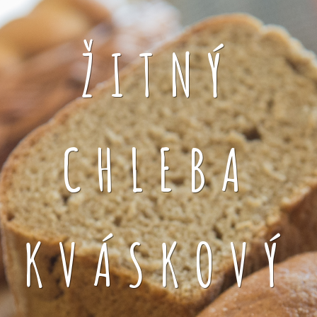
ŽITNÝ
CHLEBA
KVÁSKOVÝ