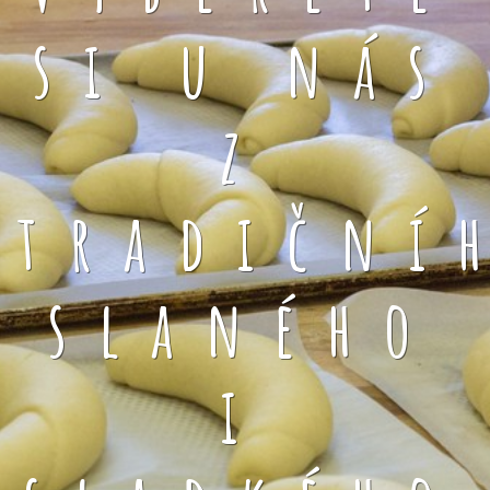
si u nás
z
tradiční
slaného
i