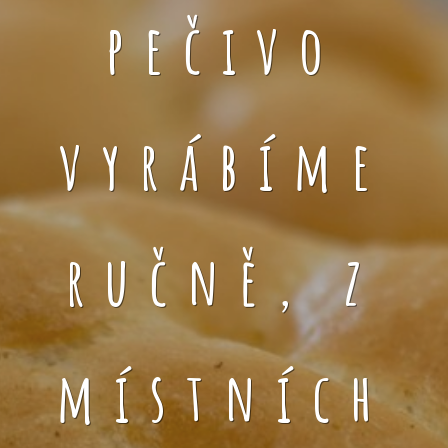
pečivo
vyrábíme
ručně, z
místních