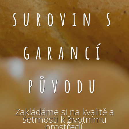
surovin s
garancí
původu
Zakládáme si na kvalitě a
šetrnosti k životnímu
prostředí.