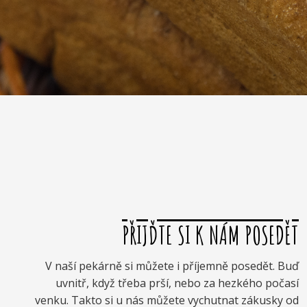
PŘIJĎTE SI K NÁM POSEDĚT
V naší pekárně si můžete i příjemně posedět. Buď
uvnitř, když třeba prší, nebo za hezkého počasí
venku. Takto si u nás můžete vychutnat zákusky od