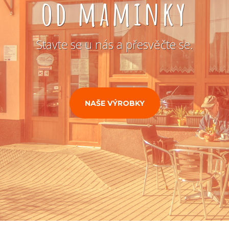
od maminky
Stavte se u nás a přesvěčte se.
NAŠE VÝROBKY