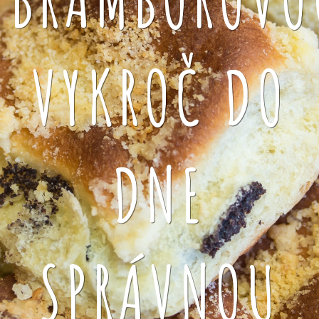
VYKROČ DO
DNE
SPRÁVNOU