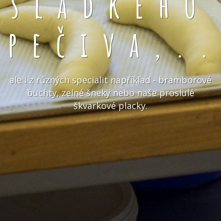
sladkého
pečiva,.
ale i z různých specialit například - bramborové
buchty, zelné šneky nebo naše proslulé
škvarkové placky.