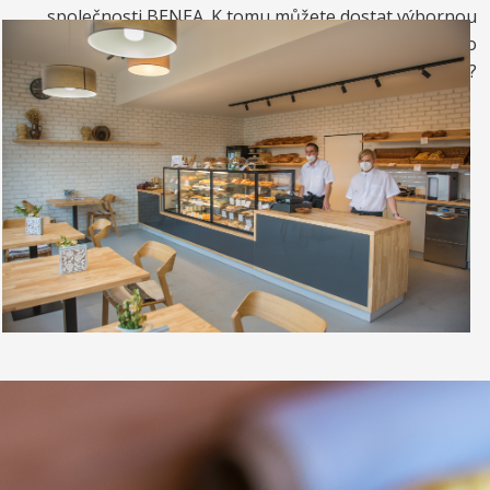
společnosti BENEA. K tomu můžete dostat výbornou
kávou. Nebo si raději dáte zrmzlinový pohár nebo
vynikající točenou zmrzlinu?