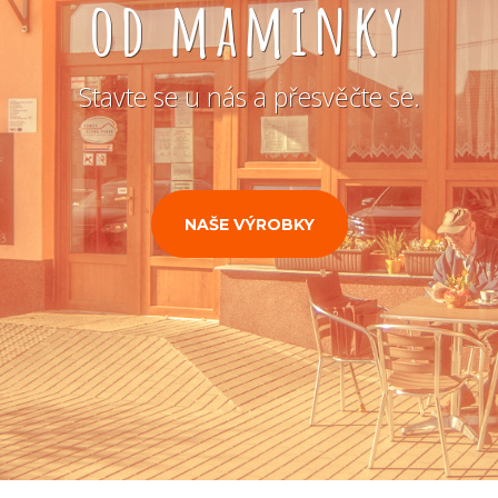
od maminky
Stavte se u nás a přesvěčte se.
NAŠE VÝROBKY