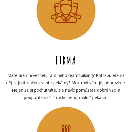
FIRMA
Máte firemní večírek, raut nebo teambuilding? Potřebujete na
něj zajistit občerstvení z pekárny? Moc rádi vám jej připravíme.
Nejen že si pochutnáte, ale navíc pomůžete dobré věci a
podpoříte naší "trošku nenormální" pekárnu.