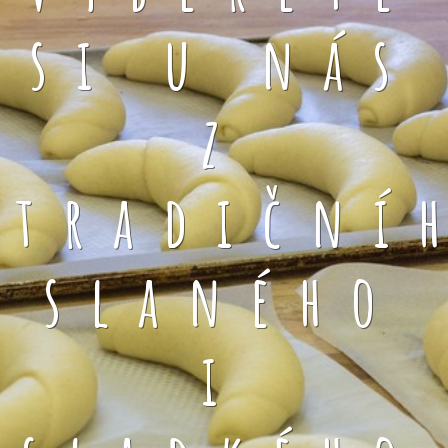
si u nás
z
tradiční
slaného
i