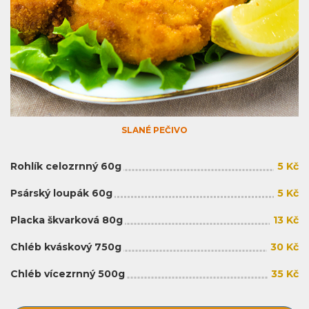
SLANÉ PEČIVO
Rohlík celozrnný 60g
5 Kč
Psárský loupák 60g
5 Kč
Placka škvarková 80g
13 Kč
Chléb kváskový 750g
30 Kč
Chléb vícezrnný 500g
35 Kč