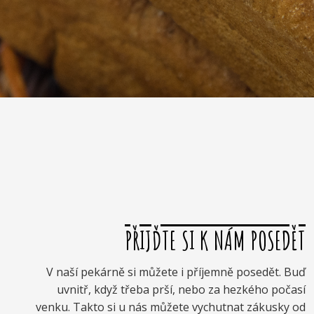
PŘIJĎTE SI K NÁM POSEDĚT
V naší pekárně si můžete i příjemně posedět. Buď
uvnitř, když třeba prší, nebo za hezkého počasí
venku. Takto si u nás můžete vychutnat zákusky od