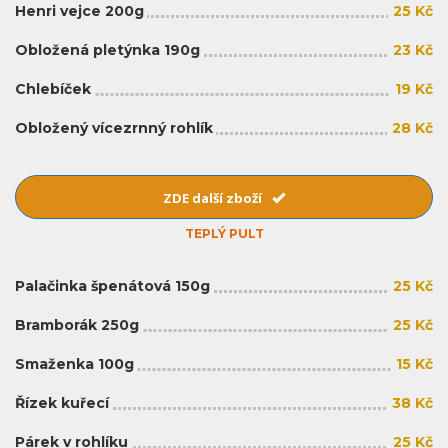
Henri vejce 200g
25 Kč
Obložená pletýnka 190g
23 Kč
Chlebíček
19 Kč
Obložený vícezrnný rohlík
28 Kč
ZDE další zboží
TEPLÝ PULT
Palačinka špenátová 150g
25 Kč
Bramborák 250g
25 Kč
Smaženka 100g
15 Kč
Řízek kuřecí
38 Kč
Párek v rohlíku
25 Kč