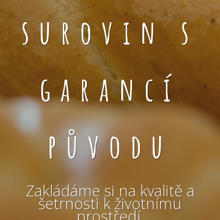
surovin s
garancí
původu
Zakládáme si na kvalitě a
šetrnosti k životnímu
prostředí.