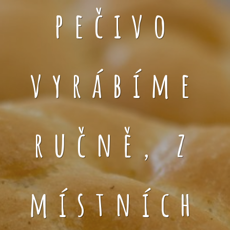
pečivo
vyrábíme
ručně, z
místních