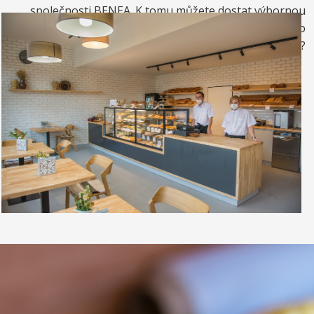
společnosti BENEA. K tomu můžete dostat výbornou
kávou. Nebo si raději dáte zrmzlinový pohár nebo
vynikající točenou zmrzlinu?