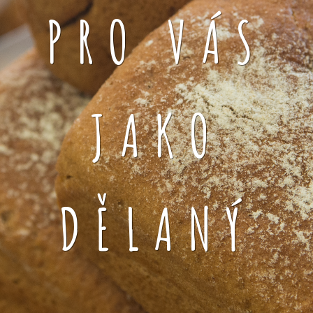
PRO VÁS
JAKO
DĚLANÝ