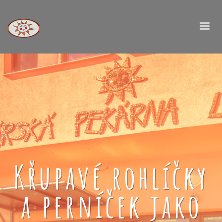
Křupavé rohlíčky
a perníček jako