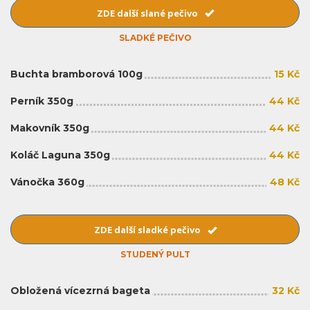
ZDE další slané pečivo
SLADKÉ PEČIVO
Buchta bramborová 100g
15 Kč
Perník 350g
44 Kč
Makovník 350g
44 Kč
Koláč Laguna 350g
44 Kč
Vánočka 360g
48 Kč
ZDE další sladké pečivo
STUDENÝ PULT
Obložená vícezrná bageta
32 Kč