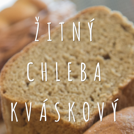
ŽITNÝ
CHLEBA
KVÁSKOVÝ