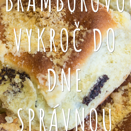
VYKROČ DO
DNE
SPRÁVNOU