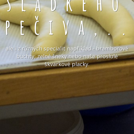
sladkého
pečiva,.
ale i z různých specialit například - bramborové
buchty, zelné šneky nebo naše proslulé
škvarkové placky.