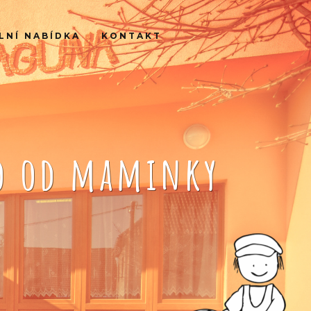
LNÍ NABÍDKA
KONTAKT
ko od maminky