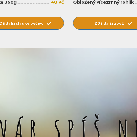
a 360g
48 Kč
Obložený vícezrnný rohlík
DE další sladké pečivo
ZDE další zboží
SVÁR SPÍŠ N