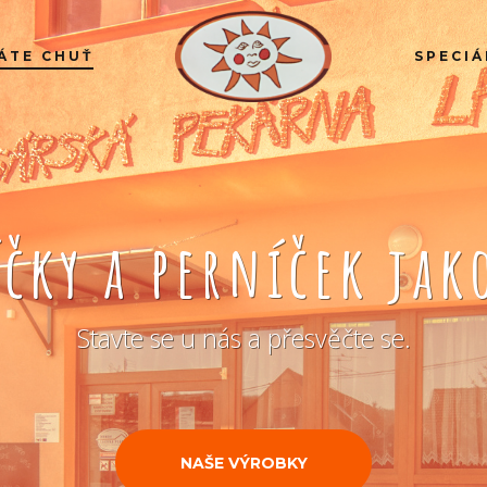
ÁTE CHUŤ
SPECIÁ
íčky a perníček ja
Stavte se u nás a přesvěčte se.
NAŠE VÝROBKY