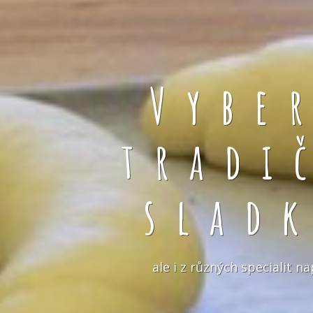
Vybe
tradi
slad
ale i z různých specialit 