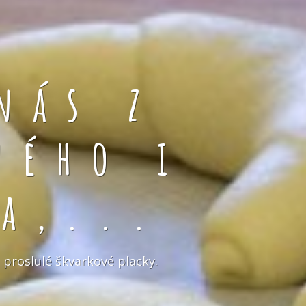
nás z
ného i
a,...
 proslulé škvarkové placky.