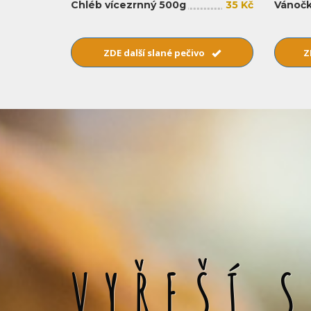
Chléb vícezrnný 500g
35 Kč
Vánočk
ZDE další slané pečivo
Z
VYŘEŠÍ 