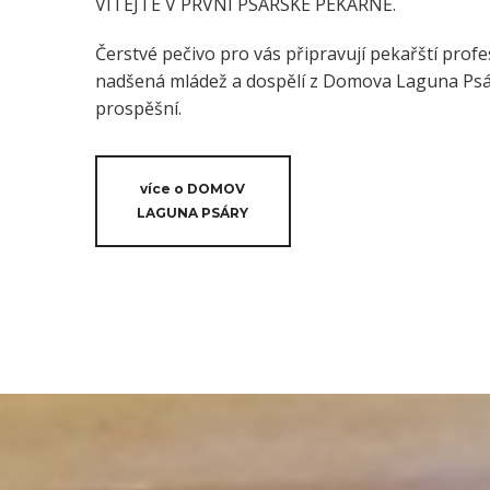
VÍTEJTE V PRVNÍ PSÁRSKÉ PEKÁRNĚ.
Čerstvé pečivo pro vás připravují pekařští profes
nadšená mládež a dospělí z Domova Laguna Psáry
prospěšní.
více o DOMOV
LAGUNA PSÁRY