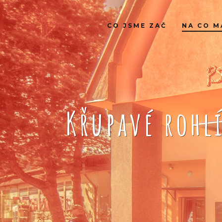
CO JSME ZAČ
NA CO M
Křupavé rohl