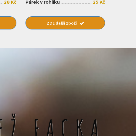
28 Kč
Párek v rohlíku
25 Kč
ZDE další zboží
EŽ FACKA