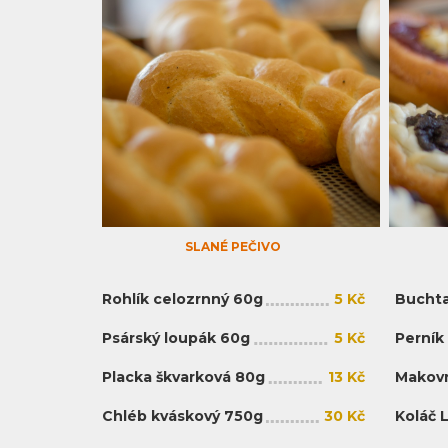
SLANÉ PEČIVO
Rohlík celozrnný 60g
5 Kč
Buchta
Psárský loupák 60g
5 Kč
Perník
Placka škvarková 80g
13 Kč
Makovn
Chléb kváskový 750g
30 Kč
Koláč 