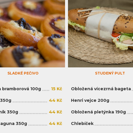
SLADKÉ PEČIVO
STUDENÝ PULT
 bramborová 100g
15 Kč
Obložená vícezrná bageta
 350g
44 Kč
Henri vejce 200g
ík 350g
44 Kč
Obložená pletýnka 190g
Laguna 350g
44 Kč
Chlebíček