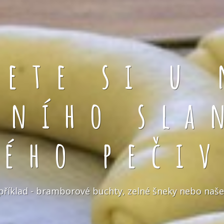
rete si u 
čního sla
kého pečiv
například - bramborové buchty, zelné šneky nebo naše