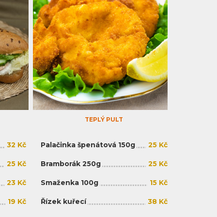
TEPLÝ PULT
32 Kč
Palačinka špenátová 150g
25 Kč
25 Kč
Bramborák 250g
25 Kč
23 Kč
Smaženka 100g
15 Kč
19 Kč
Řízek kuřecí
38 Kč