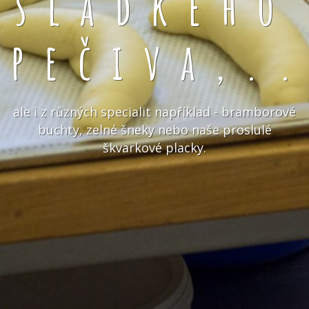
sladkého
pečiva,.
ale i z různých specialit například - bramborové
buchty, zelné šneky nebo naše proslulé
škvarkové placky.