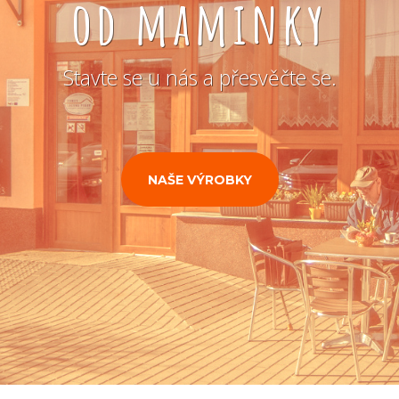
od maminky
Stavte se u nás a přesvěčte se.
NAŠE VÝROBKY