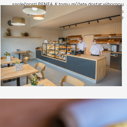
společnosti BENEA. K tomu můžete dostat výbornou
kávou. Nebo si raději dáte zrmzlinový pohár nebo
vynikající točenou zmrzlinu?