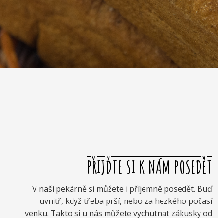
PŘIJĎTE SI K NÁM POSEDĚT
V naší pekárně si můžete i příjemně posedět. Buď
uvnitř, když třeba prší, nebo za hezkého počasí
venku. Takto si u nás můžete vychutnat zákusky od