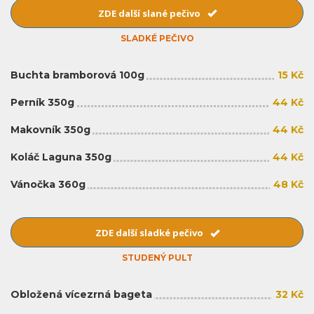
ZDE další slané pečivo
SLADKÉ PEČIVO
Buchta bramborová 100g
15 Kč
Perník 350g
44 Kč
Makovník 350g
44 Kč
Koláč Laguna 350g
44 Kč
Vánočka 360g
48 Kč
ZDE další sladké pečivo
STUDENÝ PULT
Obložená vícezrná bageta
32 Kč