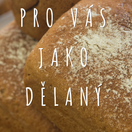
PRO VÁS
JAKO
DĚLANÝ