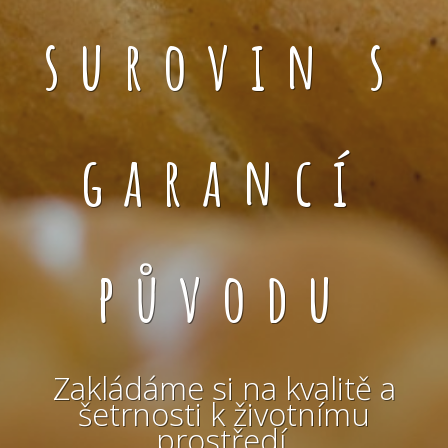
surovin s
garancí
původu
Zakládáme si na kvalitě a
šetrnosti k životnímu
prostředí.