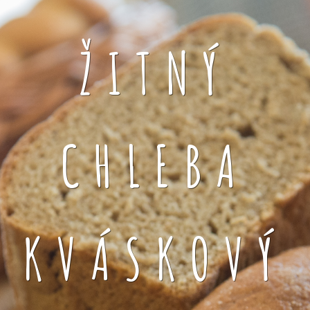
ŽITNÝ
CHLEBA
KVÁSKOVÝ