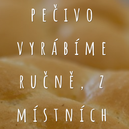
pečivo
vyrábíme
ručně, z
místních