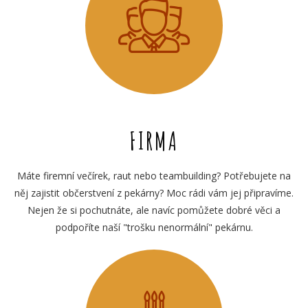
FIRMA
Máte firemní večírek, raut nebo teambuilding? Potřebujete na
něj zajistit občerstvení z pekárny? Moc rádi vám jej připravíme.
Nejen že si pochutnáte, ale navíc pomůžete dobré věci a
podpoříte naší "trošku nenormální" pekárnu.