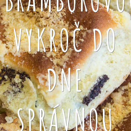
VYKROČ DO
DNE
SPRÁVNOU