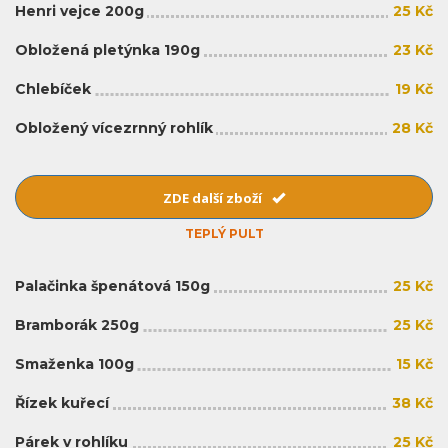
Henri vejce 200g
25 Kč
Obložená pletýnka 190g
23 Kč
Chlebíček
19 Kč
Obložený vícezrnný rohlík
28 Kč
ZDE další zboží
TEPLÝ PULT
Palačinka špenátová 150g
25 Kč
Bramborák 250g
25 Kč
Smaženka 100g
15 Kč
Řízek kuřecí
38 Kč
Párek v rohlíku
25 Kč