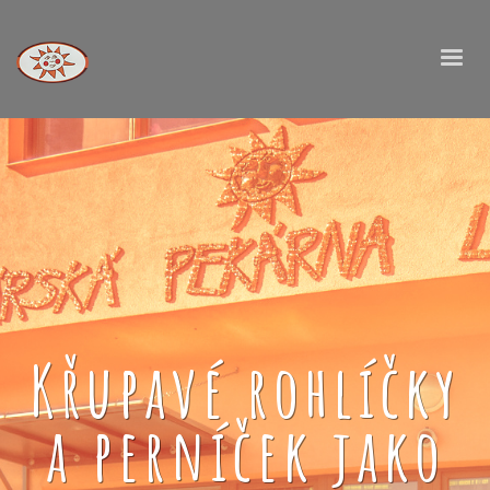
Křupavé rohlíčky
a perníček jako