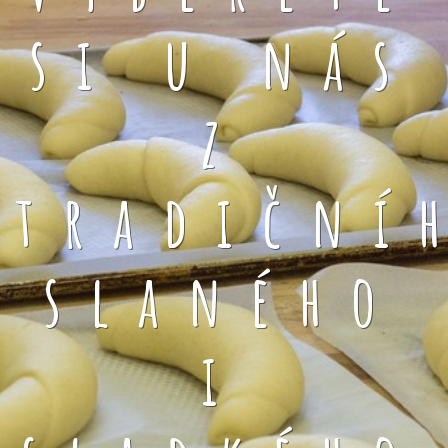
si u nás
z
tradiční
slaného
i