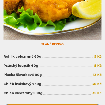
SLANÉ PEČIVO
Rohlík celozrnný 60g
5 Kč
Psárský loupák 60g
5 Kč
Placka škvarková 80g
13 Kč
Chléb kváskový 750g
30 Kč
Chléb vícezrnný 500g
35 Kč