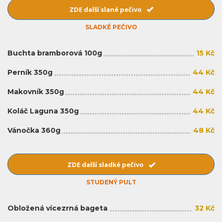
ZDE další slané pečivo
SLADKÉ PEČIVO
Buchta bramborová 100g
15 Kč
Perník 350g
44 Kč
Makovník 350g
44 Kč
Koláč Laguna 350g
44 Kč
Vánočka 360g
48 Kč
ZDE další sladké pečivo
STUDENÝ PULT
Obložená vícezrná bageta
32 Kč