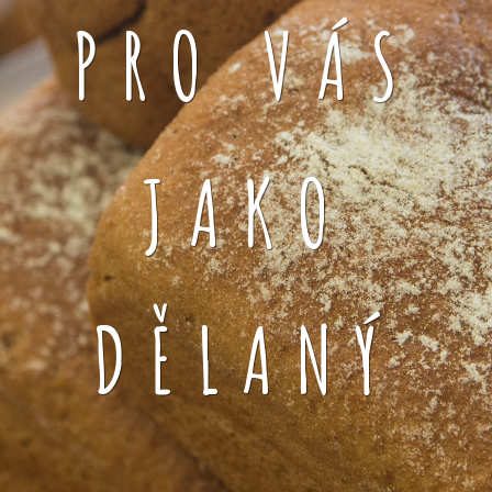
PRO VÁS
JAKO
DĚLANÝ