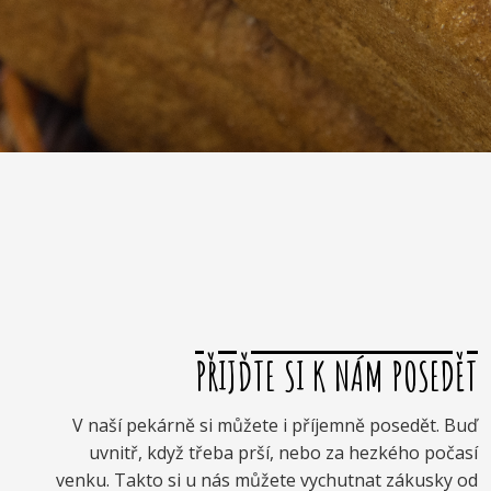
PŘIJĎTE SI K NÁM POSEDĚT
V naší pekárně si můžete i příjemně posedět. Buď
uvnitř, když třeba prší, nebo za hezkého počasí
venku. Takto si u nás můžete vychutnat zákusky od