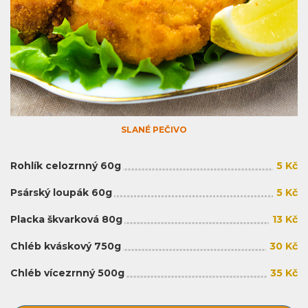
SLANÉ PEČIVO
Rohlík celozrnný 60g
5 Kč
Psárský loupák 60g
5 Kč
Placka škvarková 80g
13 Kč
Chléb kváskový 750g
30 Kč
Chléb vícezrnný 500g
35 Kč