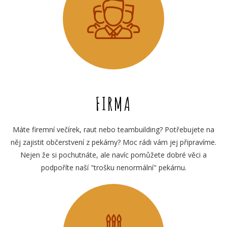
FIRMA
Máte firemní večírek, raut nebo teambuilding? Potřebujete na
něj zajistit občerstvení z pekárny? Moc rádi vám jej připravíme.
Nejen že si pochutnáte, ale navíc pomůžete dobré věci a
podpoříte naší "trošku nenormální" pekárnu.