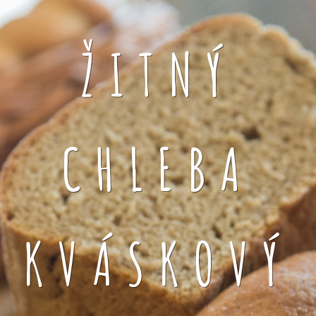
ŽITNÝ
CHLEBA
KVÁSKOVÝ