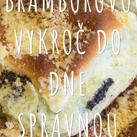
VYKROČ DO
DNE
SPRÁVNOU