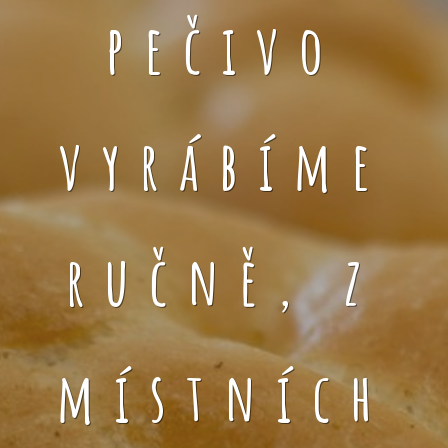
pečivo
vyrábíme
ručně, z
místních