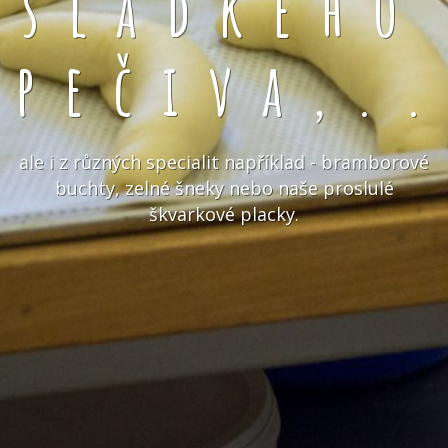
sladkého
pečiva,.
ale i z různých specialit například - bramborové
buchty, zelné šneky nebo naše proslulé
škvarkové placky.