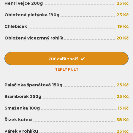
Henri vejce 200g
25 Kč
Obložená pletýnka 190g
23 Kč
Chlebíček
19 Kč
Obložený vícezrnný rohlík
28 Kč
ZDE další zboží
TEPLÝ PULT
Palačinka špenátová 150g
25 Kč
Bramborák 250g
25 Kč
Smaženka 100g
15 Kč
Řízek kuřecí
38 Kč
Párek v rohlíku
25 Kč