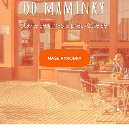
od maminky
Stavte se u nás a přesvěčte se.
NAŠE VÝROBKY