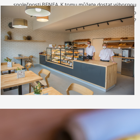
společnosti BENEA. K tomu můžete dostat výbornou
kávou. Nebo si raději dáte zrmzlinový pohár nebo
vynikající točenou zmrzlinu?