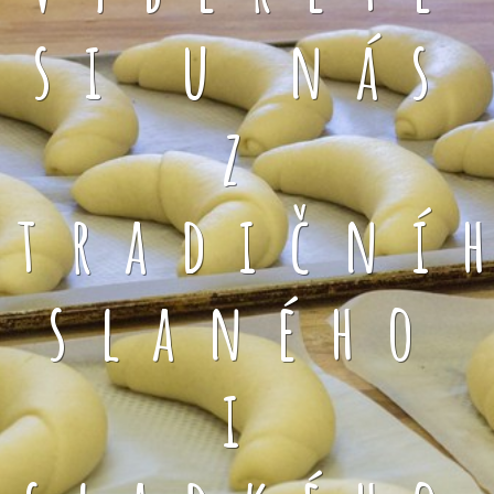
si u nás
z
tradiční
slaného
i