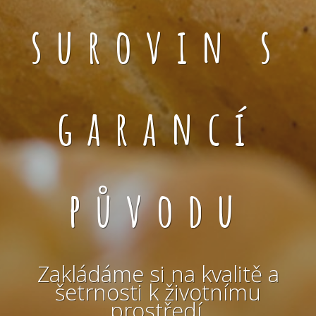
surovin s
garancí
původu
Zakládáme si na kvalitě a
šetrnosti k životnímu
prostředí.