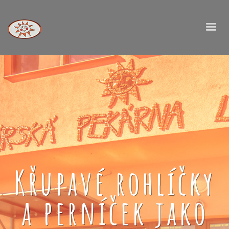
Křupavé rohlíčky
a perníček jako