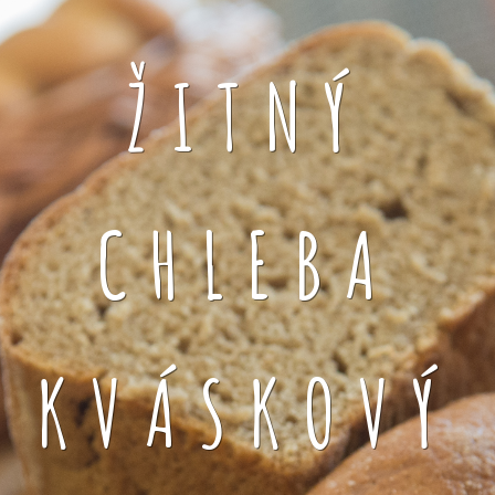
ŽITNÝ
CHLEBA
KVÁSKOVÝ