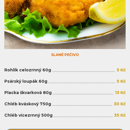
SLANÉ PEČIVO
Rohlík celozrnný 60g
5 Kč
Psárský loupák 60g
5 Kč
Placka škvarková 80g
13 Kč
Chléb kváskový 750g
30 Kč
Chléb vícezrnný 500g
35 Kč