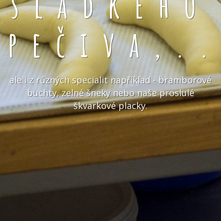
sladkého
pečiva,.
ale i z různých specialit například - bramborové
buchty, zelné šneky nebo naše proslulé
škvarkové placky.