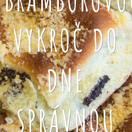
VYKROČ DO
DNE
SPRÁVNOU