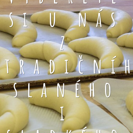
si u nás
z
tradiční
slaného
i