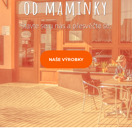
od maminky
Stavte se u nás a přesvěčte se.
NAŠE VÝROBKY