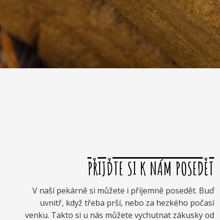
PŘIJĎTE SI K NÁM POSEDĚT
V naší pekárně si můžete i příjemně posedět. Buď
uvnitř, když třeba prší, nebo za hezkého počasí
venku. Takto si u nás můžete vychutnat zákusky od