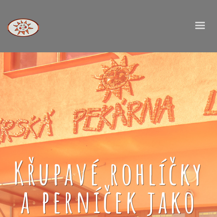
Křupavé rohlíčky
a perníček jako