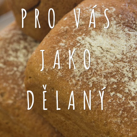
PRO VÁS
JAKO
DĚLANÝ