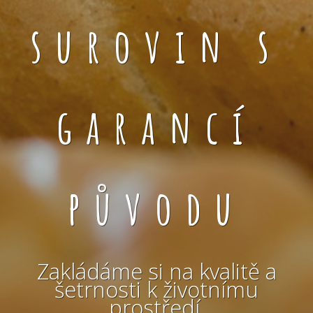
surovin s
garancí
původu
Zakládáme si na kvalitě a
šetrnosti k životnímu
prostředí.