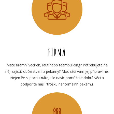
FIRMA
Máte firemní večírek, raut nebo teambuilding? Potřebujete na
něj zajistit občerstvení z pekárny? Moc rádi vám jej připravíme.
Nejen že si pochutnáte, ale navíc pomůžete dobré věci a
podpoříte naší "trošku nenormální" pekárnu.