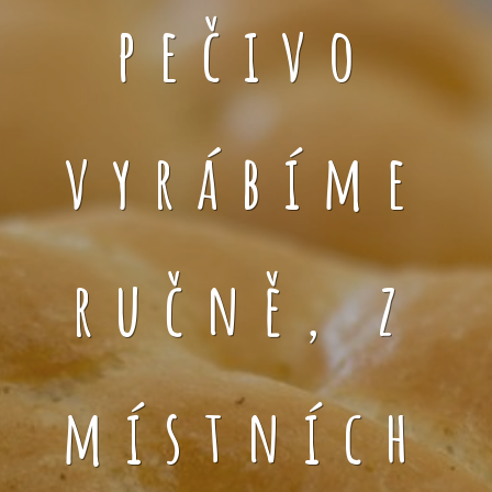
pečivo
vyrábíme
ručně, z
místních