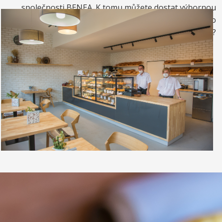
společnosti BENEA. K tomu můžete dostat výbornou
kávou. Nebo si raději dáte zrmzlinový pohár nebo
vynikající točenou zmrzlinu?