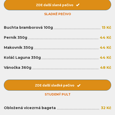
ZDE další slané pečivo
SLADKÉ PEČIVO
Buchta bramborová 100g
15 Kč
Perník 350g
44 Kč
Makovník 350g
44 Kč
Koláč Laguna 350g
44 Kč
Vánočka 360g
48 Kč
ZDE další sladké pečivo
STUDENÝ PULT
Obložená vícezrná bageta
32 Kč