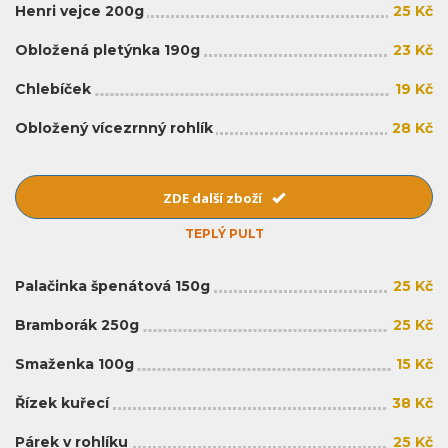
Henri vejce 200g
25 Kč
Obložená pletýnka 190g
23 Kč
Chlebíček
19 Kč
Obložený vícezrnný rohlík
28 Kč
ZDE další zboží
TEPLÝ PULT
Palačinka špenátová 150g
25 Kč
Bramborák 250g
25 Kč
Smaženka 100g
15 Kč
Řízek kuřecí
38 Kč
Párek v rohlíku
25 Kč