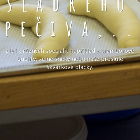
sladkého
pečiva,.
ale i z různých specialit například - bramborové
buchty, zelné šneky nebo naše proslulé
škvarkové placky.