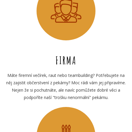
FIRMA
Máte firemní večírek, raut nebo teambuilding? Potřebujete na
něj zajistit občerstvení z pekárny? Moc rádi vám jej připravíme.
Nejen že si pochutnáte, ale navíc pomůžete dobré věci a
podpoříte naší "trošku nenormální" pekárnu.