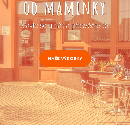
od maminky
Stavte se u nás a přesvěčte se.
NAŠE VÝROBKY