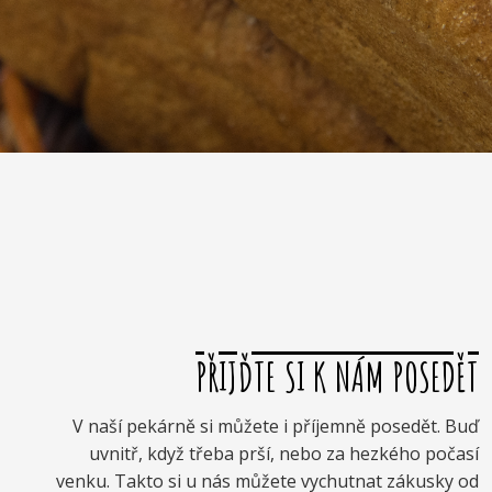
PŘIJĎTE SI K NÁM POSEDĚT
V naší pekárně si můžete i příjemně posedět. Buď
uvnitř, když třeba prší, nebo za hezkého počasí
venku. Takto si u nás můžete vychutnat zákusky od