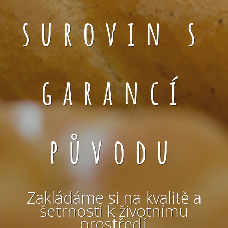
surovin s
garancí
původu
Zakládáme si na kvalitě a
šetrnosti k životnímu
prostředí.