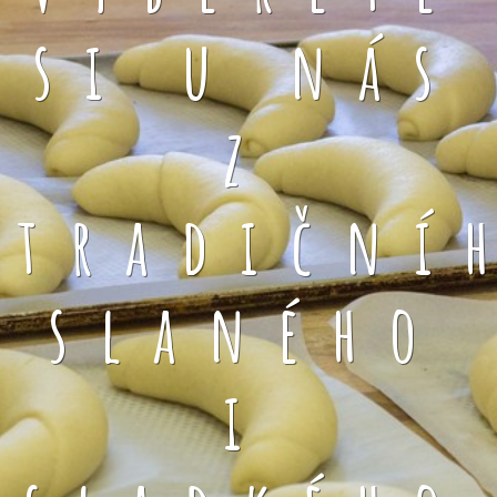
si u nás
z
tradiční
slaného
i