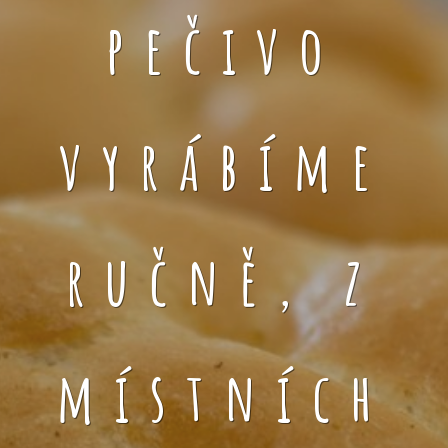
pečivo
vyrábíme
ručně, z
místních