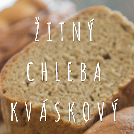
ŽITNÝ
CHLEBA
KVÁSKOVÝ