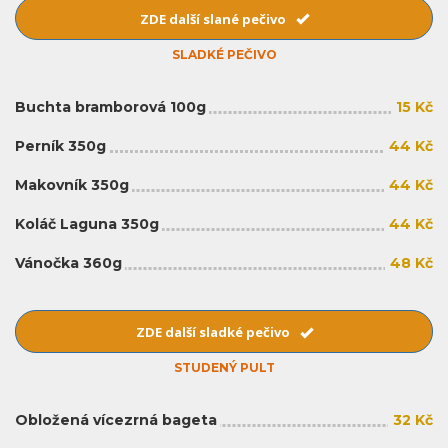
ZDE další slané pečivo
SLADKÉ PEČIVO
Buchta bramborová 100g
15 Kč
Perník 350g
44 Kč
Makovník 350g
44 Kč
Koláč Laguna 350g
44 Kč
Vánočka 360g
48 Kč
ZDE další sladké pečivo
STUDENÝ PULT
Obložená vícezrná bageta
32 Kč