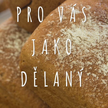
PRO VÁS
JAKO
DĚLANÝ