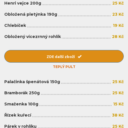
Henri vejce 200g
25 Kč
Obložená pletýnka 190g
23 Kč
Chlebíček
19 Kč
Obložený vícezrnný rohlík
28 Kč
ZDE další zboží
TEPLÝ PULT
Palačinka špenátová 150g
25 Kč
Bramborák 250g
25 Kč
Smaženka 100g
15 Kč
Řízek kuřecí
38 Kč
Párek v rohlíku
25 Kč