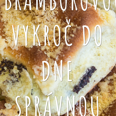
VYKROČ DO
DNE
SPRÁVNOU