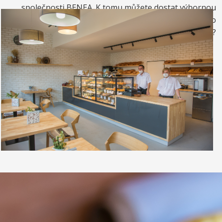
společnosti BENEA. K tomu můžete dostat výbornou
kávou. Nebo si raději dáte zrmzlinový pohár nebo
vynikající točenou zmrzlinu?