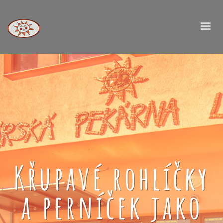
Křupavé rohlíčky
a perníček jako