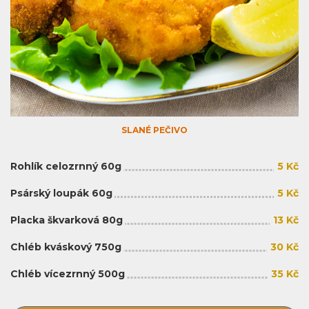
SLANÉ PEČIVO
Rohlík celozrnný 60g
5 Kč
Psárský loupák 60g
5 Kč
Placka škvarková 80g
13 Kč
Chléb kváskový 750g
30 Kč
Chléb vícezrnný 500g
35 Kč