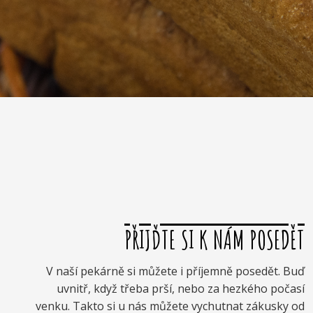
PŘIJĎTE SI K NÁM POSEDĚT
V naší pekárně si můžete i příjemně posedět. Buď
uvnitř, když třeba prší, nebo za hezkého počasí
venku. Takto si u nás můžete vychutnat zákusky od