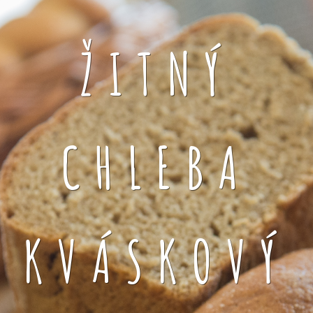
ŽITNÝ
CHLEBA
KVÁSKOVÝ