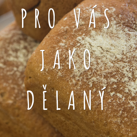
PRO VÁS
JAKO
DĚLANÝ