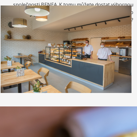
společnosti BENEA. K tomu můžete dostat výbornou
kávou. Nebo si raději dáte zrmzlinový pohár nebo
vynikající točenou zmrzlinu?