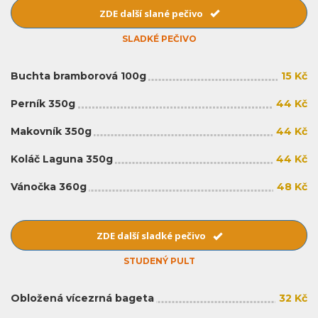
ZDE další slané pečivo
SLADKÉ PEČIVO
Buchta bramborová 100g
15 Kč
Perník 350g
44 Kč
Makovník 350g
44 Kč
Koláč Laguna 350g
44 Kč
Vánočka 360g
48 Kč
ZDE další sladké pečivo
STUDENÝ PULT
Obložená vícezrná bageta
32 Kč