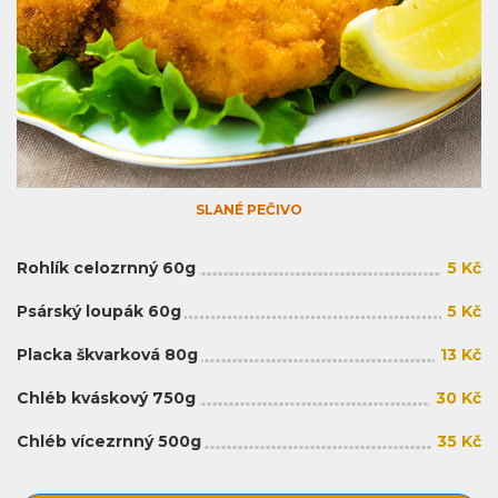
SLANÉ PEČIVO
Rohlík celozrnný 60g
5 Kč
Psárský loupák 60g
5 Kč
Placka škvarková 80g
13 Kč
Chléb kváskový 750g
30 Kč
Chléb vícezrnný 500g
35 Kč