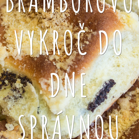
VYKROČ DO
DNE
SPRÁVNOU