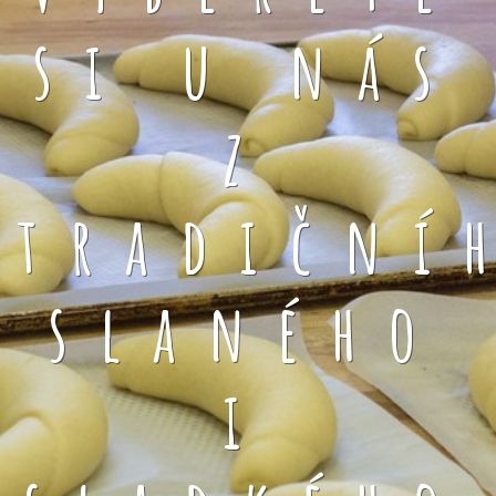
si u nás
z
tradiční
slaného
i