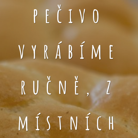
pečivo
vyrábíme
ručně, z
místních