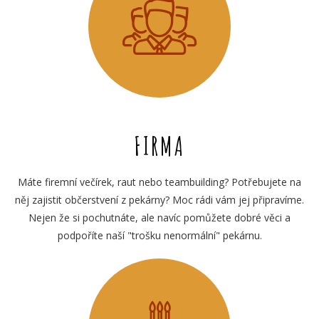
FIRMA
Máte firemní večírek, raut nebo teambuilding? Potřebujete na
něj zajistit občerstvení z pekárny? Moc rádi vám jej připravíme.
Nejen že si pochutnáte, ale navíc pomůžete dobré věci a
podpoříte naší "trošku nenormální" pekárnu.