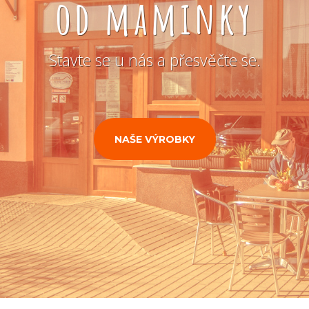
od maminky
Stavte se u nás a přesvěčte se.
NAŠE VÝROBKY