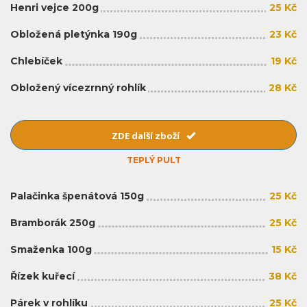
Henri vejce 200g
25 Kč
Obložená pletýnka 190g
23 Kč
Chlebíček
19 Kč
Obložený vícezrnný rohlík
28 Kč
ZDE další zboží
TEPLÝ PULT
Palačinka špenátová 150g
25 Kč
Bramborák 250g
25 Kč
Smaženka 100g
15 Kč
Řízek kuřecí
38 Kč
Párek v rohlíku
25 Kč