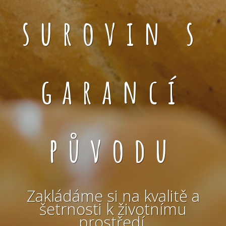
surovin s
garancí
původu
Zakládáme si na kvalitě a
šetrnosti k životnímu
prostředí.