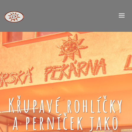
Křupavé rohlíčky
a perníček jako