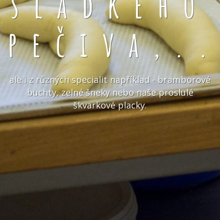
sladkého
pečiva,.
ale i z různých specialit například - bramborové
buchty, zelné šneky nebo naše proslulé
škvarkové placky.