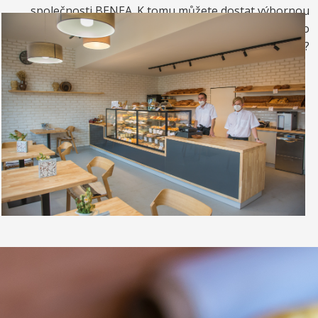
společnosti BENEA. K tomu můžete dostat výbornou
kávou. Nebo si raději dáte zrmzlinový pohár nebo
vynikající točenou zmrzlinu?