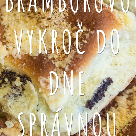
VYKROČ DO
DNE
SPRÁVNOU