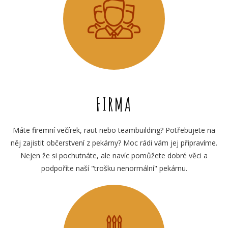
FIRMA
Máte firemní večírek, raut nebo teambuilding? Potřebujete na
něj zajistit občerstvení z pekárny? Moc rádi vám jej připravíme.
Nejen že si pochutnáte, ale navíc pomůžete dobré věci a
podpoříte naší "trošku nenormální" pekárnu.