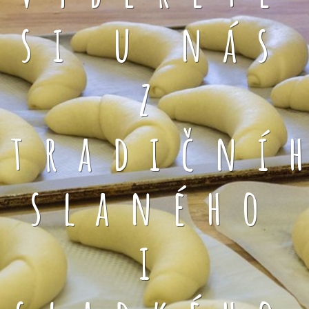
si u nás
z
tradiční
slaného
i