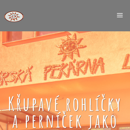
Křupavé rohlíčky
a perníček jako