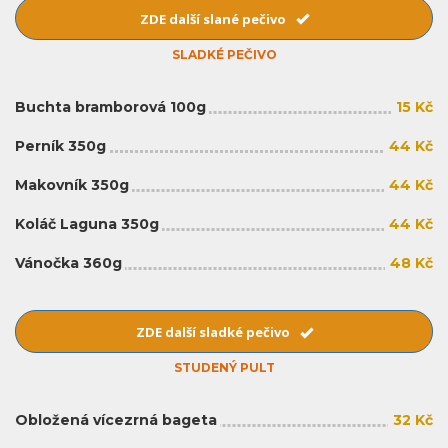
ZDE další slané pečivo
SLADKÉ PEČIVO
Buchta bramborová 100g
15 Kč
Perník 350g
44 Kč
Makovník 350g
44 Kč
Koláč Laguna 350g
44 Kč
Vánočka 360g
48 Kč
ZDE další sladké pečivo
STUDENÝ PULT
Obložená vícezrná bageta
32 Kč