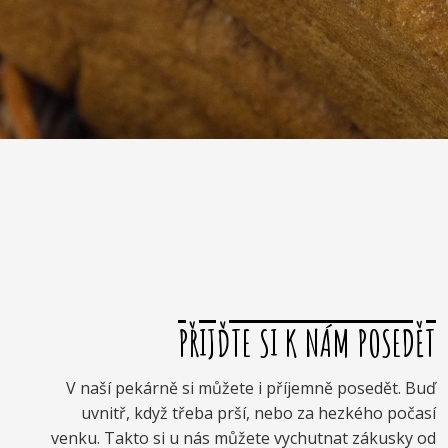
PŘIJĎTE SI K NÁM POSEDĚT
V naší pekárně si můžete i příjemně posedět. Buď
uvnitř, když třeba prší, nebo za hezkého počasí
venku. Takto si u nás můžete vychutnat zákusky od