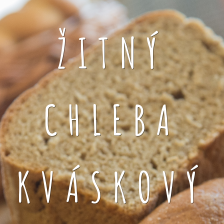
ŽITNÝ
CHLEBA
KVÁSKOVÝ