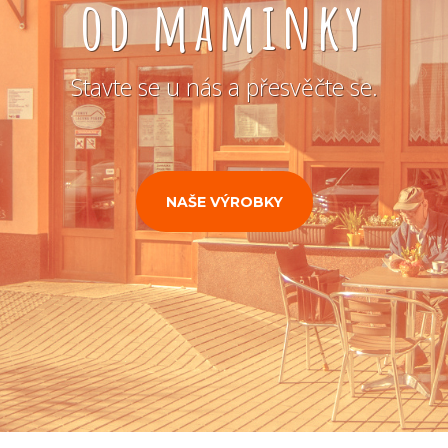
od maminky
Stavte se u nás a přesvěčte se.
NAŠE VÝROBKY