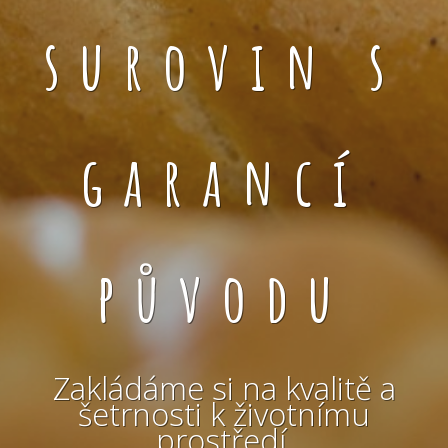
surovin s
garancí
původu
Zakládáme si na kvalitě a
šetrnosti k životnímu
prostředí.