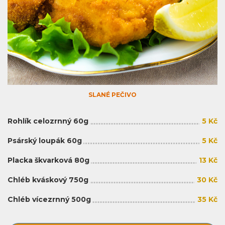
SLANÉ PEČIVO
Rohlík celozrnný 60g
5 Kč
Psárský loupák 60g
5 Kč
Placka škvarková 80g
13 Kč
Chléb kváskový 750g
30 Kč
Chléb vícezrnný 500g
35 Kč