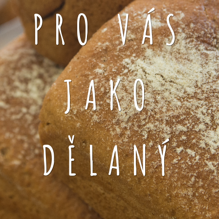
PRO VÁS
JAKO
DĚLANÝ