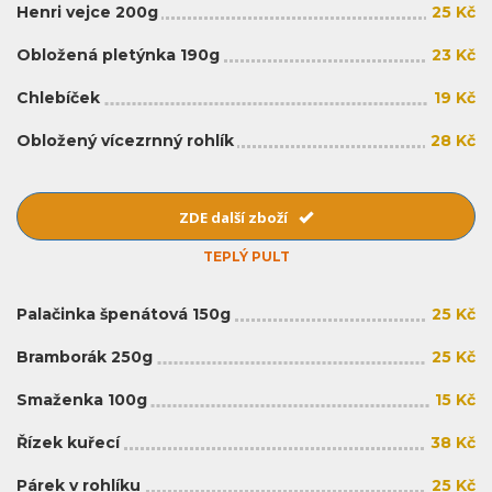
Henri vejce 200g
25 Kč
Obložená pletýnka 190g
23 Kč
Chlebíček
19 Kč
Obložený vícezrnný rohlík
28 Kč
ZDE další zboží
TEPLÝ PULT
Palačinka špenátová 150g
25 Kč
Bramborák 250g
25 Kč
Smaženka 100g
15 Kč
Řízek kuřecí
38 Kč
Párek v rohlíku
25 Kč