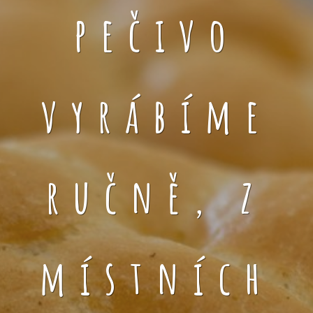
pečivo
vyrábíme
ručně, z
místních