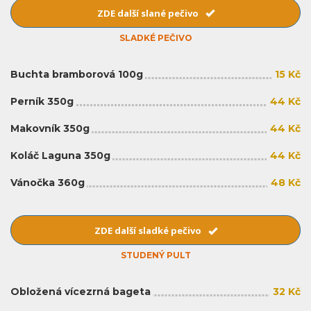
ZDE další slané pečivo
SLADKÉ PEČIVO
Buchta bramborová 100g
15 Kč
Perník 350g
44 Kč
Makovník 350g
44 Kč
Koláč Laguna 350g
44 Kč
Vánočka 360g
48 Kč
ZDE další sladké pečivo
STUDENÝ PULT
Obložená vícezrná bageta
32 Kč