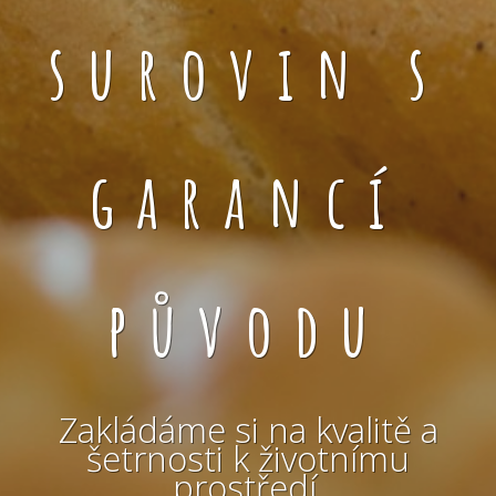
surovin s
garancí
původu
Zakládáme si na kvalitě a
šetrnosti k životnímu
prostředí.