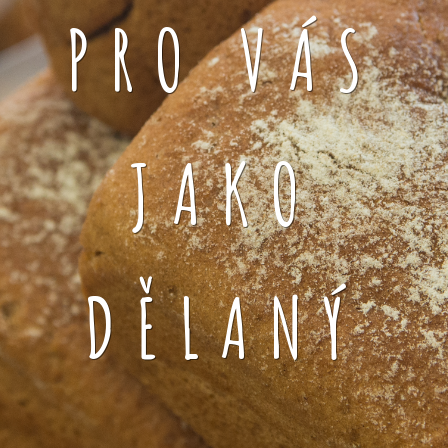
PRO VÁS
JAKO
DĚLANÝ