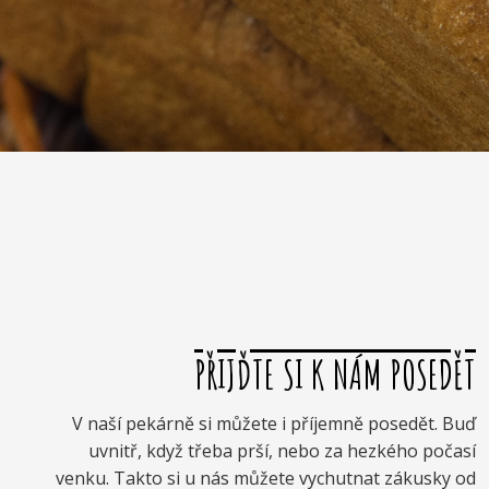
PŘIJĎTE SI K NÁM POSEDĚT
V naší pekárně si můžete i příjemně posedět. Buď
uvnitř, když třeba prší, nebo za hezkého počasí
venku. Takto si u nás můžete vychutnat zákusky od