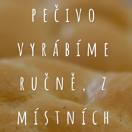
pečivo
vyrábíme
ručně, z
místních