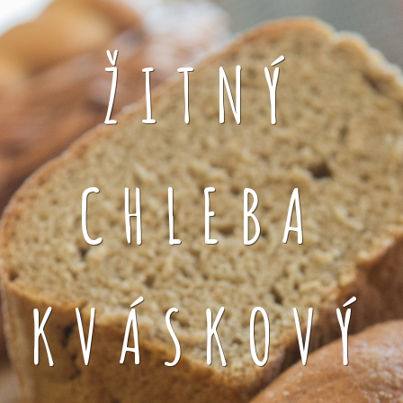
ŽITNÝ
CHLEBA
KVÁSKOVÝ