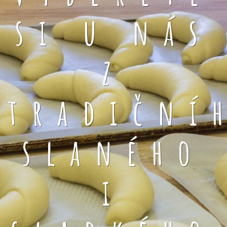
si u nás
z
tradiční
slaného
i