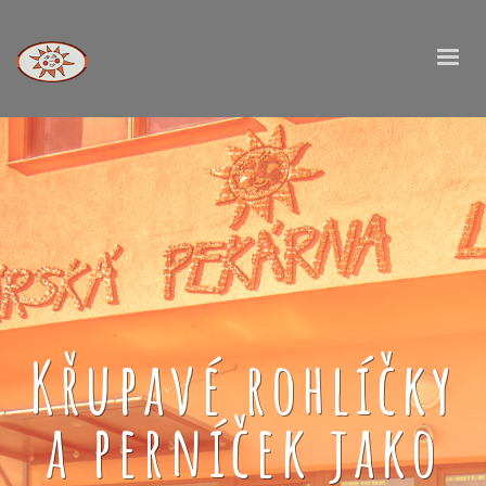
Křupavé rohlíčky
a perníček jako