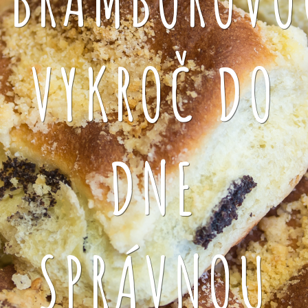
VYKROČ DO
DNE
SPRÁVNOU