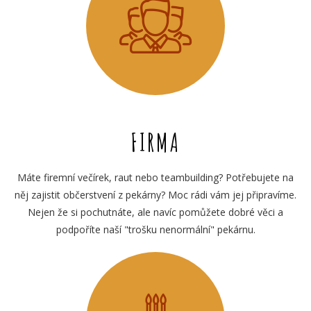
FIRMA
Máte firemní večírek, raut nebo teambuilding? Potřebujete na
něj zajistit občerstvení z pekárny? Moc rádi vám jej připravíme.
Nejen že si pochutnáte, ale navíc pomůžete dobré věci a
podpoříte naší "trošku nenormální" pekárnu.