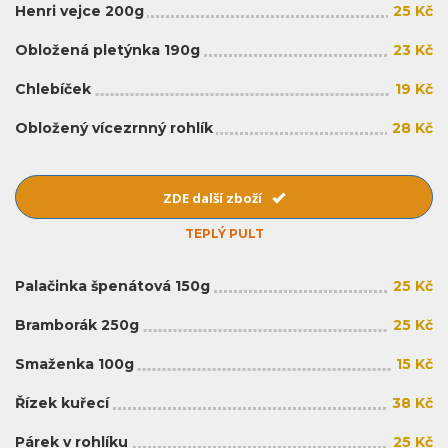
Henri vejce 200g
25 Kč
Obložená pletýnka 190g
23 Kč
Chlebíček
19 Kč
Obložený vícezrnný rohlík
28 Kč
ZDE další zboží
TEPLÝ PULT
Palačinka špenátová 150g
25 Kč
Bramborák 250g
25 Kč
Smaženka 100g
15 Kč
Řízek kuřecí
38 Kč
Párek v rohlíku
25 Kč