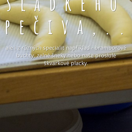
sladkého
pečiva,.
ale i z různých specialit například - bramborové
buchty, zelné šneky nebo naše proslulé
škvarkové placky.