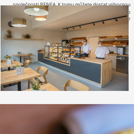
společnosti BENEA. K tomu můžete dostat výbornou
kávou. Nebo si raději dáte zrmzlinový pohár nebo
vynikající točenou zmrzlinu?