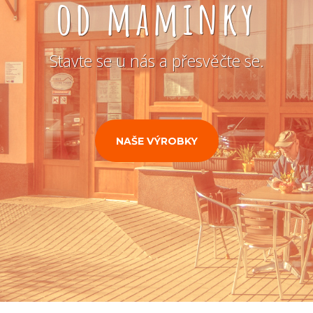
od maminky
Stavte se u nás a přesvěčte se.
NAŠE VÝROBKY