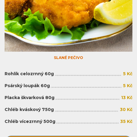
SLANÉ PEČIVO
Rohlík celozrnný 60g
5 Kč
Psárský loupák 60g
5 Kč
Placka škvarková 80g
13 Kč
Chléb kváskový 750g
30 Kč
Chléb vícezrnný 500g
35 Kč