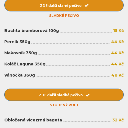
ZDE další slané pečivo
SLADKÉ PEČIVO
Buchta bramborová 100g
15 Kč
Perník 350g
44 Kč
Makovník 350g
44 Kč
Koláč Laguna 350g
44 Kč
Vánočka 360g
48 Kč
ZDE další sladké pečivo
STUDENÝ PULT
Obložená vícezrná bageta
32 Kč