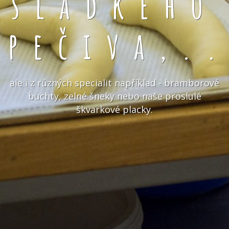
sladkého
pečiva,.
ale i z různých specialit například - bramborové
buchty, zelné šneky nebo naše proslulé
škvarkové placky.