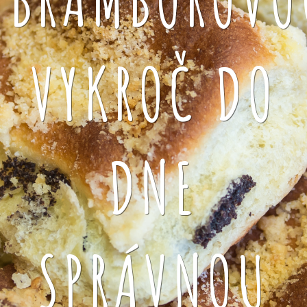
VYKROČ DO
DNE
SPRÁVNOU