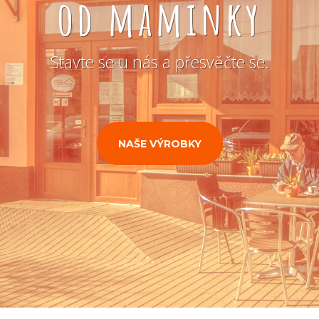
od maminky
Stavte se u nás a přesvěčte se.
NAŠE VÝROBKY