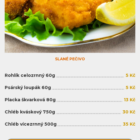
SLANÉ PEČIVO
Rohlík celozrnný 60g
5 Kč
Psárský loupák 60g
5 Kč
Placka škvarková 80g
13 Kč
Chléb kváskový 750g
30 Kč
Chléb vícezrnný 500g
35 Kč