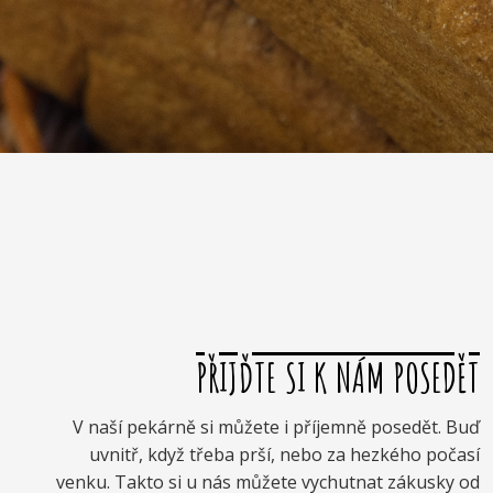
PŘIJĎTE SI K NÁM POSEDĚT
V naší pekárně si můžete i příjemně posedět. Buď
uvnitř, když třeba prší, nebo za hezkého počasí
venku. Takto si u nás můžete vychutnat zákusky od