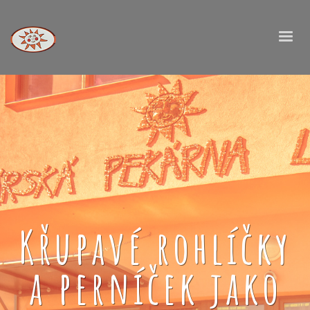
Křupavé rohlíčky
a perníček jako