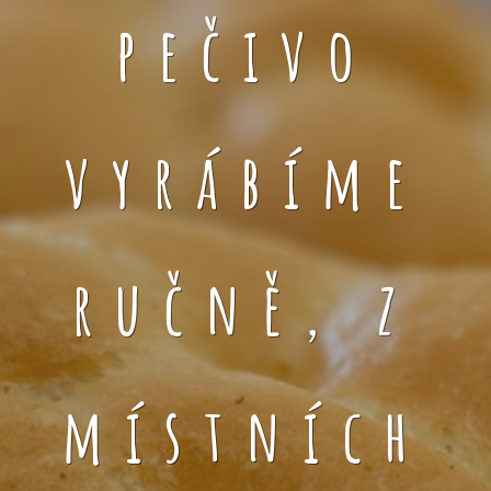
pečivo
vyrábíme
ručně, z
místních