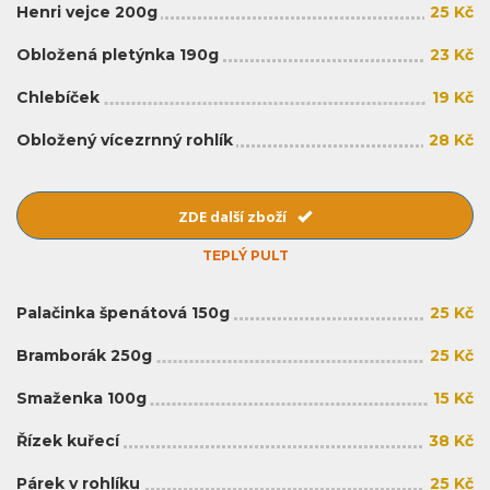
Henri vejce 200g
25 Kč
Obložená pletýnka 190g
23 Kč
Chlebíček
19 Kč
Obložený vícezrnný rohlík
28 Kč
ZDE další zboží
TEPLÝ PULT
Palačinka špenátová 150g
25 Kč
Bramborák 250g
25 Kč
Smaženka 100g
15 Kč
Řízek kuřecí
38 Kč
Párek v rohlíku
25 Kč