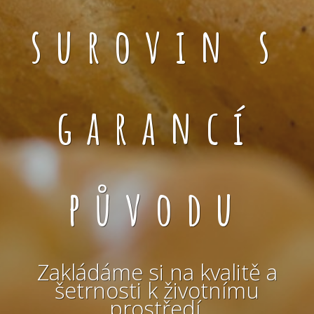
surovin s
garancí
původu
Zakládáme si na kvalitě a
šetrnosti k životnímu
prostředí.