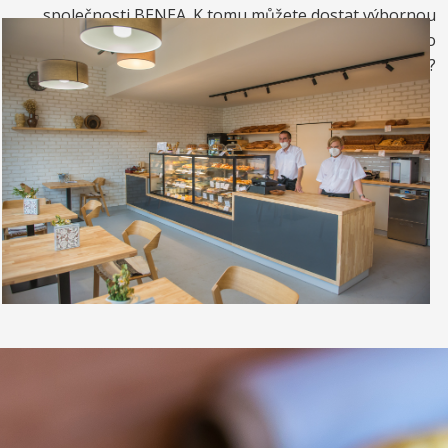
společnosti BENEA. K tomu můžete dostat výbornou
kávou. Nebo si raději dáte zrmzlinový pohár nebo
vynikající točenou zmrzlinu?