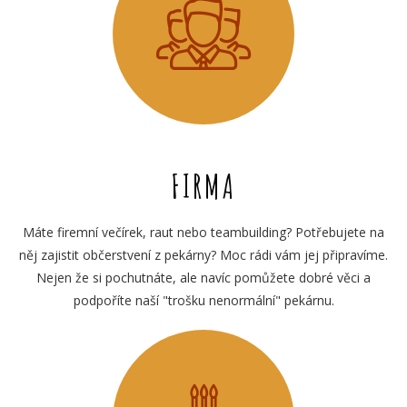
FIRMA
Máte firemní večírek, raut nebo teambuilding? Potřebujete na
něj zajistit občerstvení z pekárny? Moc rádi vám jej připravíme.
Nejen že si pochutnáte, ale navíc pomůžete dobré věci a
podpoříte naší "trošku nenormální" pekárnu.