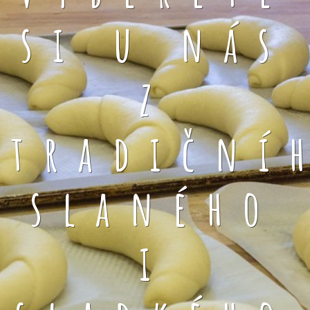
si u nás
z
tradiční
slaného
i