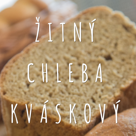
ŽITNÝ
CHLEBA
KVÁSKOVÝ