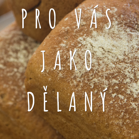
PRO VÁS
JAKO
DĚLANÝ