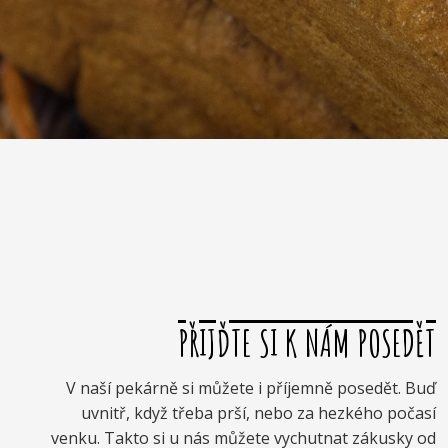
PŘIJĎTE SI K NÁM POSEDĚT
V naší pekárně si můžete i příjemně posedět. Buď
uvnitř, když třeba prší, nebo za hezkého počasí
venku. Takto si u nás můžete vychutnat zákusky od