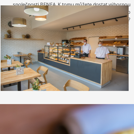
společnosti BENEA. K tomu můžete dostat výbornou
kávou. Nebo si raději dáte zrmzlinový pohár nebo
vynikající točenou zmrzlinu?