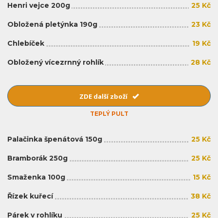
Henri vejce 200g
25 Kč
Obložená pletýnka 190g
23 Kč
Chlebíček
19 Kč
Obložený vícezrnný rohlík
28 Kč
ZDE další zboží
TEPLÝ PULT
Palačinka špenátová 150g
25 Kč
Bramborák 250g
25 Kč
Smaženka 100g
15 Kč
Řízek kuřecí
38 Kč
Párek v rohlíku
25 Kč