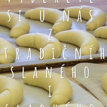
si u nás
z
tradiční
slaného
i