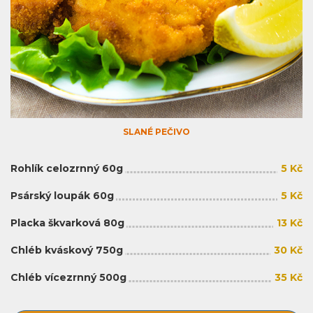
SLANÉ PEČIVO
Rohlík celozrnný 60g
5 Kč
Psárský loupák 60g
5 Kč
Placka škvarková 80g
13 Kč
Chléb kváskový 750g
30 Kč
Chléb vícezrnný 500g
35 Kč