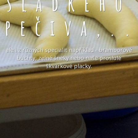
sladkého
pečiva,.
ale i z různých specialit například - bramborové
buchty, zelné šneky nebo naše proslulé
škvarkové placky.