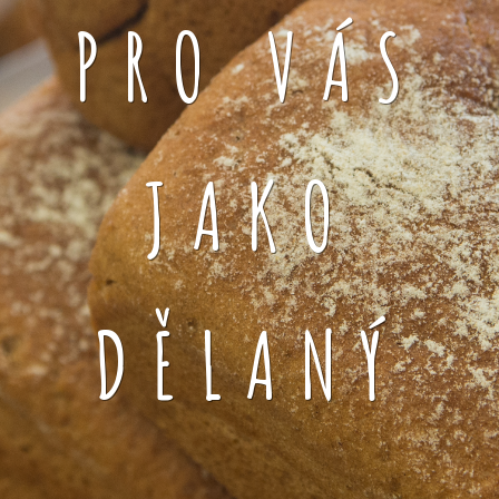
PRO VÁS
JAKO
DĚLANÝ