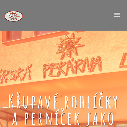
Křupavé rohlíčky
a perníček jako