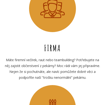
FIRMA
Máte firemní večírek, raut nebo teambuilding? Potřebujete na
něj zajistit občerstvení z pekárny? Moc rádi vám jej připravíme.
Nejen že si pochutnáte, ale navíc pomůžete dobré věci a
podpoříte naší "trošku nenormální" pekárnu.