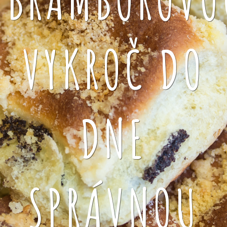
VYKROČ DO
DNE
SPRÁVNOU