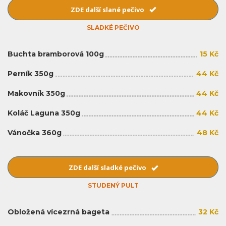
ZDE další slané pečivo
SLADKÉ PEČIVO
Buchta bramborová 100g
15 Kč
Perník 350g
44 Kč
Makovník 350g
44 Kč
Koláč Laguna 350g
44 Kč
Vánočka 360g
48 Kč
ZDE další sladké pečivo
STUDENÝ PULT
Obložená vícezrná bageta
32 Kč