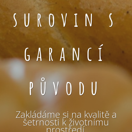
surovin s
garancí
původu
Zakládáme si na kvalitě a
šetrnosti k životnímu
prostředí.