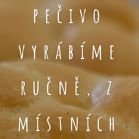
pečivo
vyrábíme
ručně, z
místních