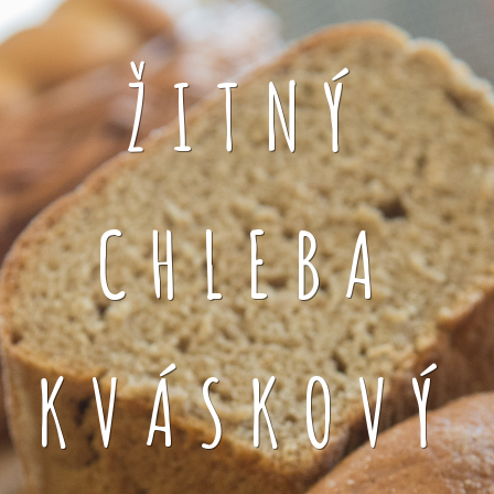
ŽITNÝ
CHLEBA
KVÁSKOVÝ