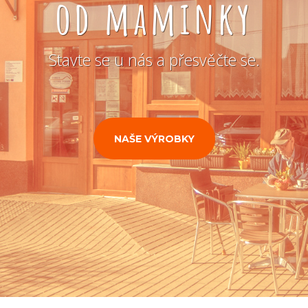
od maminky
Stavte se u nás a přesvěčte se.
NAŠE VÝROBKY