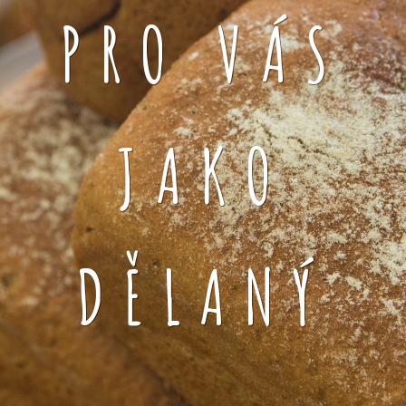
PRO VÁS
JAKO
DĚLANÝ