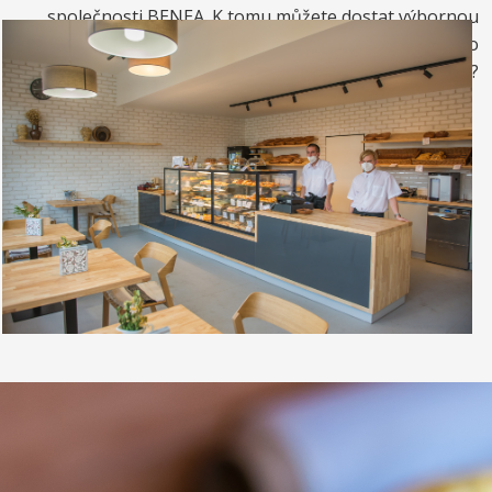
společnosti BENEA. K tomu můžete dostat výbornou
kávou. Nebo si raději dáte zrmzlinový pohár nebo
vynikající točenou zmrzlinu?