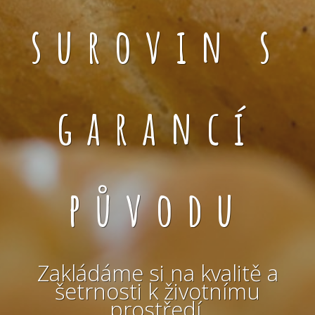
surovin s
garancí
původu
Zakládáme si na kvalitě a
šetrnosti k životnímu
prostředí.