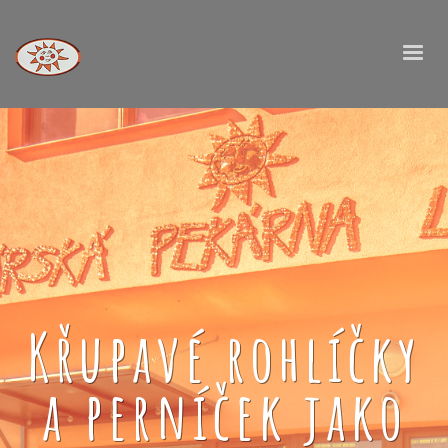
Křupavé rohlíčky
a perníček jako