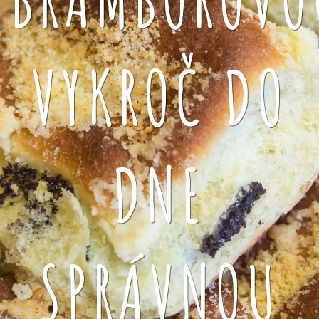
VYKROČ DO
DNE
SPRÁVNOU