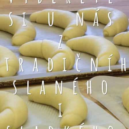
si u nás
z
tradiční
slaného
i