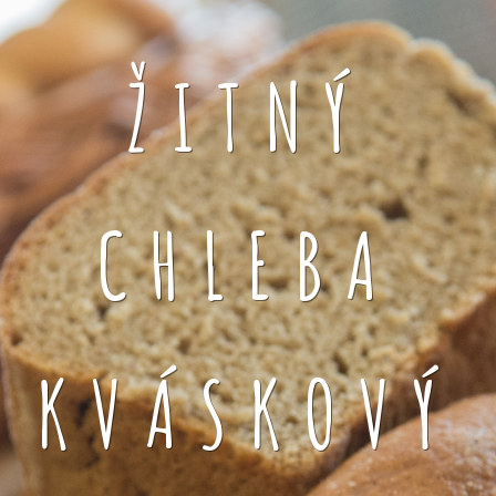
ŽITNÝ
CHLEBA
KVÁSKOVÝ