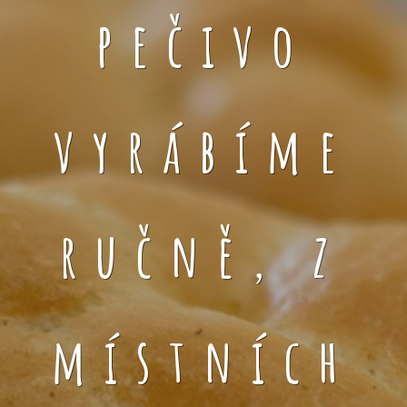
pečivo
vyrábíme
ručně, z
místních