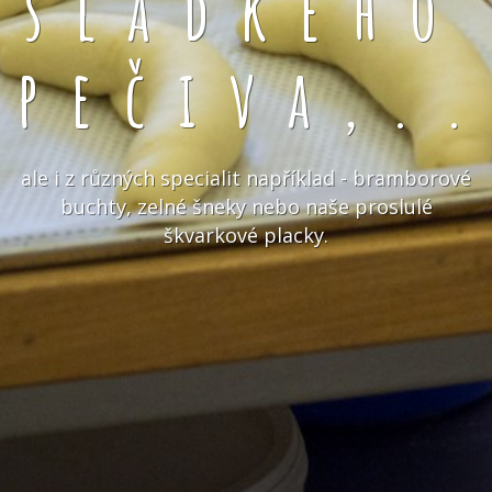
sladkého
pečiva,.
ale i z různých specialit například - bramborové
buchty, zelné šneky nebo naše proslulé
škvarkové placky.