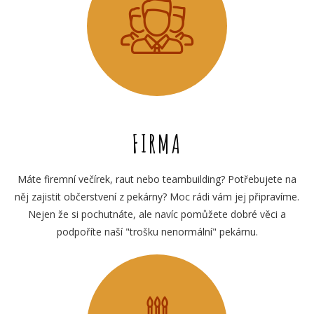
FIRMA
Máte firemní večírek, raut nebo teambuilding? Potřebujete na
něj zajistit občerstvení z pekárny? Moc rádi vám jej připravíme.
Nejen že si pochutnáte, ale navíc pomůžete dobré věci a
podpoříte naší "trošku nenormální" pekárnu.