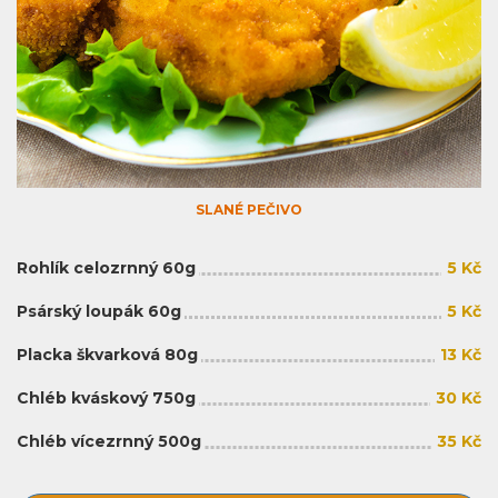
SLANÉ PEČIVO
Rohlík celozrnný 60g
5 Kč
Psárský loupák 60g
5 Kč
Placka škvarková 80g
13 Kč
Chléb kváskový 750g
30 Kč
Chléb vícezrnný 500g
35 Kč