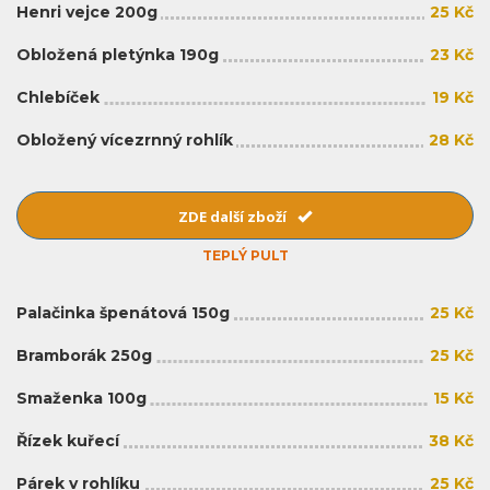
Henri vejce 200g
25 Kč
Obložená pletýnka 190g
23 Kč
Chlebíček
19 Kč
Obložený vícezrnný rohlík
28 Kč
ZDE další zboží
TEPLÝ PULT
Palačinka špenátová 150g
25 Kč
Bramborák 250g
25 Kč
Smaženka 100g
15 Kč
Řízek kuřecí
38 Kč
Párek v rohlíku
25 Kč