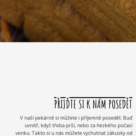
PŘIJĎTE SI K NÁM POSEDĚT
V naší pekárně si můžete i příjemně posedět. Buď
uvnitř, když třeba prší, nebo za hezkého počasí
venku. Takto si u nás můžete vychutnat zákusky od