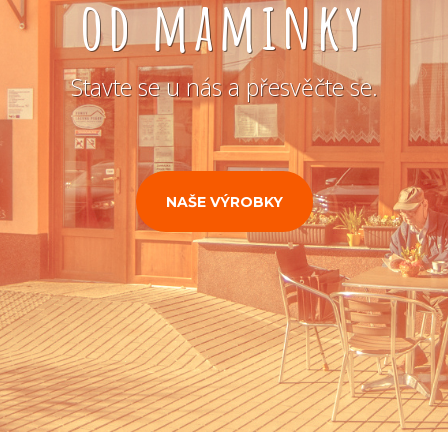
od maminky
Stavte se u nás a přesvěčte se.
NAŠE VÝROBKY