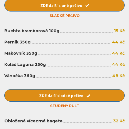
ZDE další slané pečivo
SLADKÉ PEČIVO
Buchta bramborová 100g
15 Kč
Perník 350g
44 Kč
Makovník 350g
44 Kč
Koláč Laguna 350g
44 Kč
Vánočka 360g
48 Kč
ZDE další sladké pečivo
STUDENÝ PULT
Obložená vícezrná bageta
32 Kč