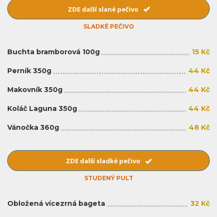
ZDE další slané pečivo
SLADKÉ PEČIVO
Buchta bramborová 100g
15 Kč
Perník 350g
44 Kč
Makovník 350g
44 Kč
Koláč Laguna 350g
44 Kč
Vánočka 360g
48 Kč
ZDE další sladké pečivo
STUDENÝ PULT
Obložená vícezrná bageta
32 Kč