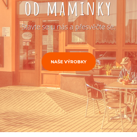
od maminky
Stavte se u nás a přesvěčte se.
NAŠE VÝROBKY