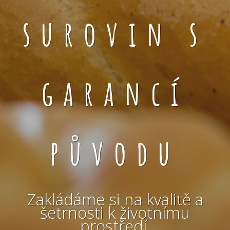
surovin s
garancí
původu
Zakládáme si na kvalitě a
šetrnosti k životnímu
prostředí.