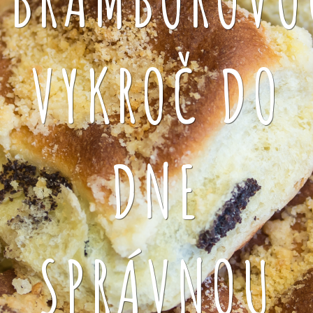
VYKROČ DO
DNE
SPRÁVNOU