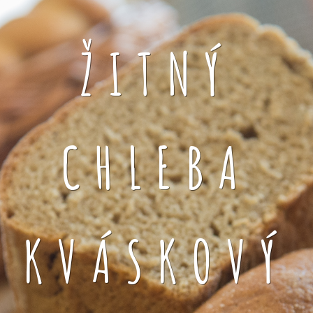
ŽITNÝ
CHLEBA
KVÁSKOVÝ