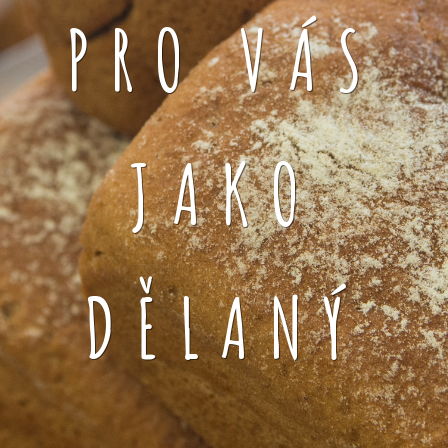
PRO VÁS
JAKO
DĚLANÝ