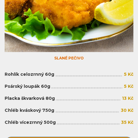
SLANÉ PEČIVO
Rohlík celozrnný 60g
5 Kč
Psárský loupák 60g
5 Kč
Placka škvarková 80g
13 Kč
Chléb kváskový 750g
30 Kč
Chléb vícezrnný 500g
35 Kč