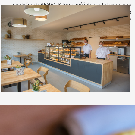
společnosti BENEA. K tomu můžete dostat výbornou
kávou. Nebo si raději dáte zrmzlinový pohár nebo
vynikající točenou zmrzlinu?