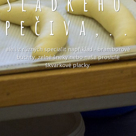
sladkého
pečiva,.
ale i z různých specialit například - bramborové
buchty, zelné šneky nebo naše proslulé
škvarkové placky.