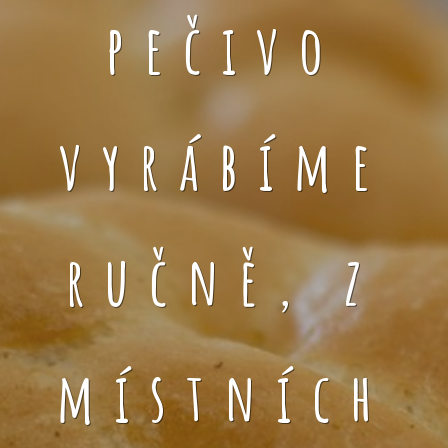
pečivo
vyrábíme
ručně, z
místních