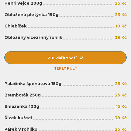
Henri vejce 200g
25 Kč
Obložená pletýnka 190g
23 Kč
Chlebíček
19 Kč
Obložený vícezrnný rohlík
28 Kč
ZDE další zboží
TEPLÝ PULT
Palačinka špenátová 150g
25 Kč
Bramborák 250g
25 Kč
Smaženka 100g
15 Kč
Řízek kuřecí
38 Kč
Párek v rohlíku
25 Kč