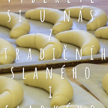
si u nás
z
tradiční
slaného
i