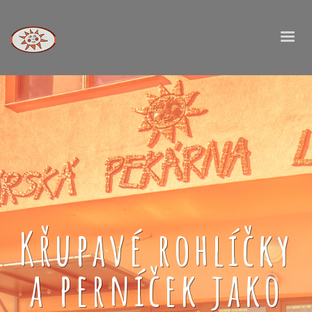
Křupavé rohlíčky
a perníček jako