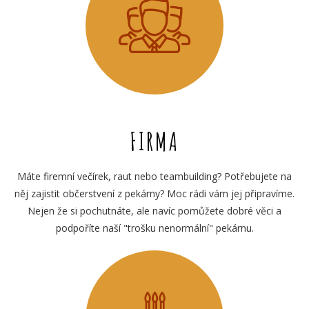
FIRMA
Máte firemní večírek, raut nebo teambuilding? Potřebujete na
něj zajistit občerstvení z pekárny? Moc rádi vám jej připravíme.
Nejen že si pochutnáte, ale navíc pomůžete dobré věci a
podpoříte naší "trošku nenormální" pekárnu.