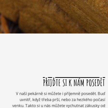
PŘIJĎTE SI K NÁM POSEDĚT
V naší pekárně si můžete i příjemně posedět. Buď
uvnitř, když třeba prší, nebo za hezkého počasí
venku. Takto si u nás můžete vychutnat zákusky od