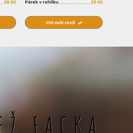
28 Kč
Párek v rohlíku
25 Kč
ZDE další zboží
EŽ FACKA