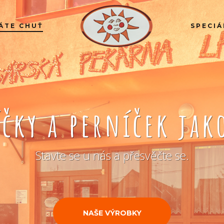
ÁTE CHUŤ
SPECIÁ
íčky a perníček ja
Stavte se u nás a přesvěčte se.
NAŠE VÝROBKY