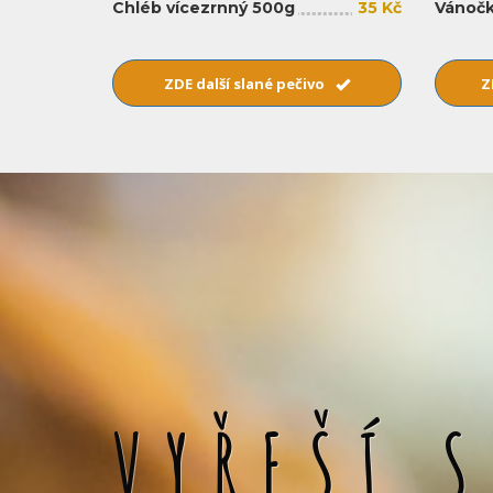
Chléb vícezrnný 500g
35 Kč
Vánočk
ZDE další slané pečivo
Z
VYŘEŠÍ 