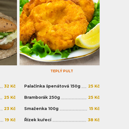
TEPLÝ PULT
32 Kč
Palačinka špenátová 150g
25 Kč
25 Kč
Bramborák 250g
25 Kč
23 Kč
Smaženka 100g
15 Kč
19 Kč
Řízek kuřecí
38 Kč