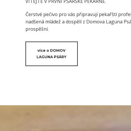
VÍTEJTE V PRVNÍ PSÁRSKÉ PEKÁRNĚ.
Čerstvé pečivo pro vás připravují pekařští profes
nadšená mládež a dospělí z Domova Laguna Psáry
prospěšní.
více o DOMOV
LAGUNA PSÁRY