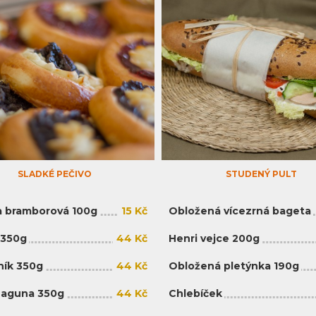
SLADKÉ PEČIVO
STUDENÝ PULT
 bramborová 100g
15 Kč
Obložená vícezrná bageta
 350g
44 Kč
Henri vejce 200g
ík 350g
44 Kč
Obložená pletýnka 190g
Laguna 350g
44 Kč
Chlebíček