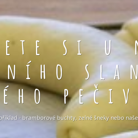
rete si u 
čního sla
kého pečiv
například - bramborové buchty, zelné šneky nebo naše