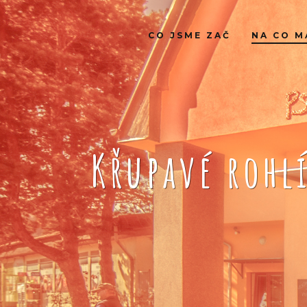
CO JSME ZAČ
NA CO M
Křupavé rohl