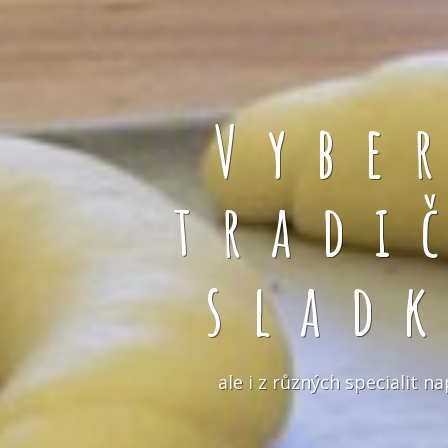
Vybe
tradi
slad
ale i z různých specialit 