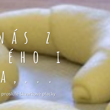
nás z
ného i
a,...
 proslulé škvarkové placky.