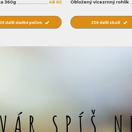
a 360g
48 Kč
Obložený vícezrnný rohlík
DE další sladké pečivo
ZDE další zboží
SVÁR SPÍŠ N