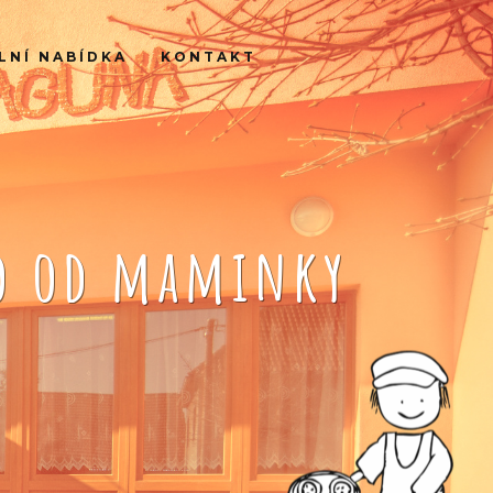
LNÍ NABÍDKA
KONTAKT
ko od maminky