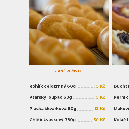
SLANÉ PEČIVO
Rohlík celozrnný 60g
5 Kč
Buchta
Psárský loupák 60g
5 Kč
Perník
Placka škvarková 80g
13 Kč
Makovn
Chléb kváskový 750g
30 Kč
Koláč 