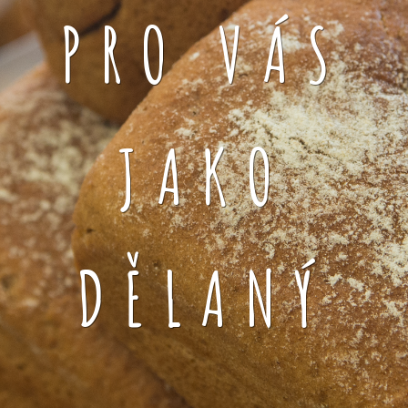
PRO VÁS
JAKO
DĚLANÝ