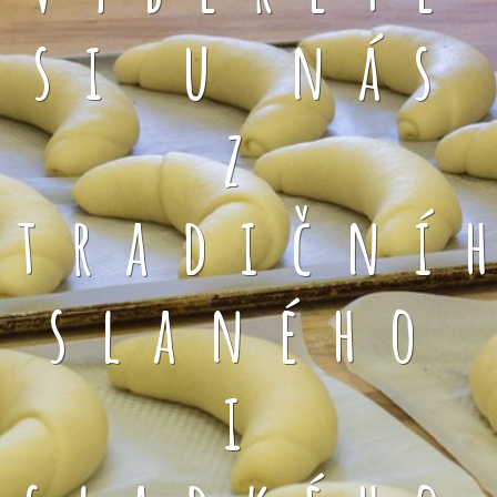
si u nás
z
tradiční
slaného
i