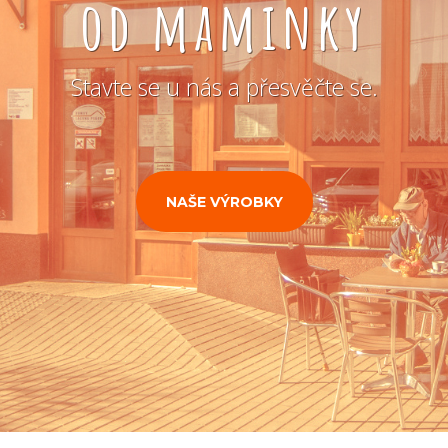
od maminky
Stavte se u nás a přesvěčte se.
NAŠE VÝROBKY