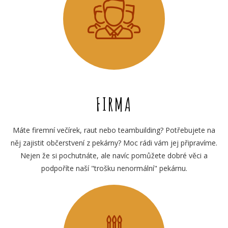
FIRMA
Máte firemní večírek, raut nebo teambuilding? Potřebujete na
něj zajistit občerstvení z pekárny? Moc rádi vám jej připravíme.
Nejen že si pochutnáte, ale navíc pomůžete dobré věci a
podpoříte naší "trošku nenormální" pekárnu.