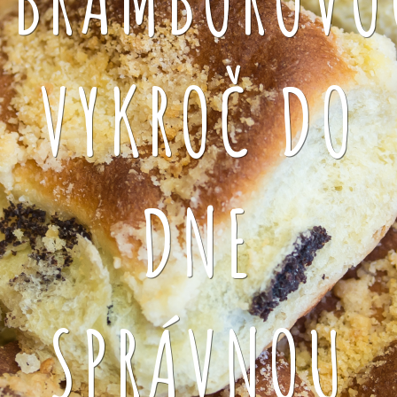
VYKROČ DO
DNE
SPRÁVNOU