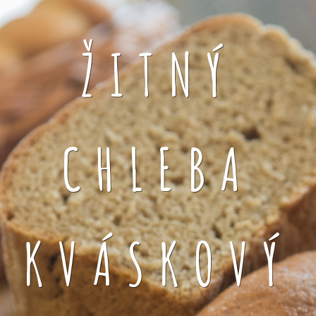
ŽITNÝ
CHLEBA
KVÁSKOVÝ