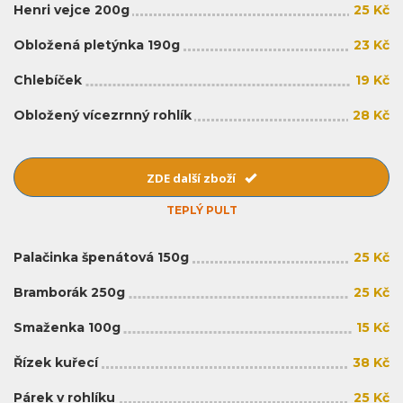
Henri vejce 200g
25 Kč
Obložená pletýnka 190g
23 Kč
Chlebíček
19 Kč
Obložený vícezrnný rohlík
28 Kč
ZDE další zboží
TEPLÝ PULT
Palačinka špenátová 150g
25 Kč
Bramborák 250g
25 Kč
Smaženka 100g
15 Kč
Řízek kuřecí
38 Kč
Párek v rohlíku
25 Kč