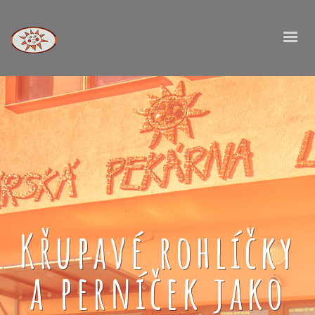
Křupavé rohlíčky
a perníček jako