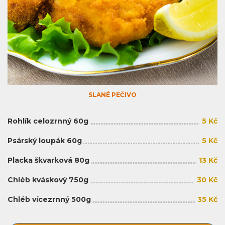
SLANÉ PEČIVO
Rohlík celozrnný 60g
5 Kč
Psárský loupák 60g
5 Kč
Placka škvarková 80g
13 Kč
Chléb kváskový 750g
30 Kč
Chléb vícezrnný 500g
35 Kč