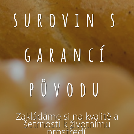
surovin s
garancí
původu
Zakládáme si na kvalitě a
šetrnosti k životnímu
prostředí.