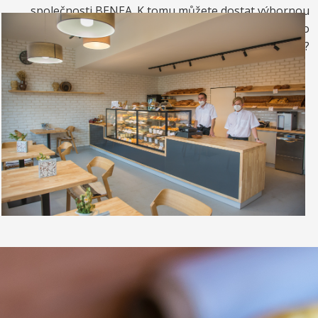
společnosti BENEA. K tomu můžete dostat výbornou
kávou. Nebo si raději dáte zrmzlinový pohár nebo
vynikající točenou zmrzlinu?