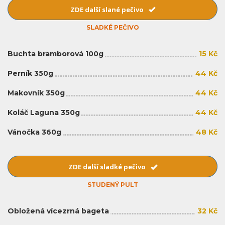
ZDE další slané pečivo
SLADKÉ PEČIVO
Buchta bramborová 100g
15 Kč
Perník 350g
44 Kč
Makovník 350g
44 Kč
Koláč Laguna 350g
44 Kč
Vánočka 360g
48 Kč
ZDE další sladké pečivo
STUDENÝ PULT
Obložená vícezrná bageta
32 Kč