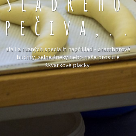
sladkého
pečiva,.
ale i z různých specialit například - bramborové
buchty, zelné šneky nebo naše proslulé
škvarkové placky.