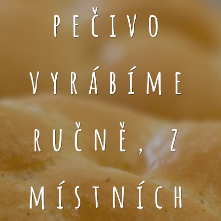
pečivo
vyrábíme
ručně, z
místních