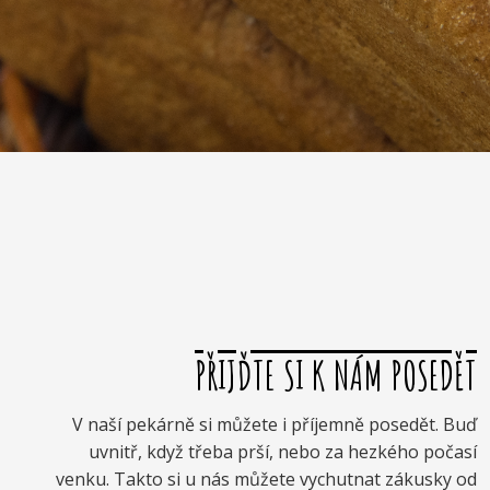
PŘIJĎTE SI K NÁM POSEDĚT
V naší pekárně si můžete i příjemně posedět. Buď
uvnitř, když třeba prší, nebo za hezkého počasí
venku. Takto si u nás můžete vychutnat zákusky od