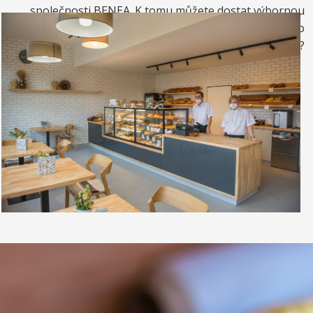
společnosti BENEA. K tomu můžete dostat výbornou
kávou. Nebo si raději dáte zrmzlinový pohár nebo
vynikající točenou zmrzlinu?