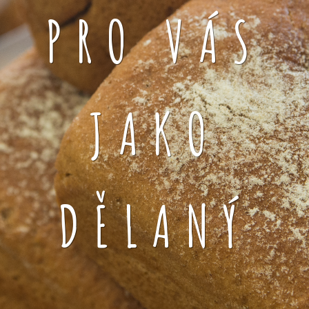
PRO VÁS
JAKO
DĚLANÝ