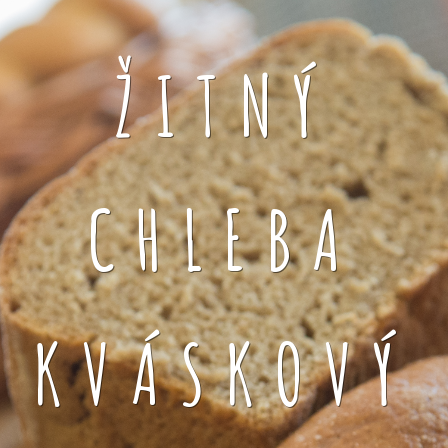
ŽITNÝ
CHLEBA
KVÁSKOVÝ