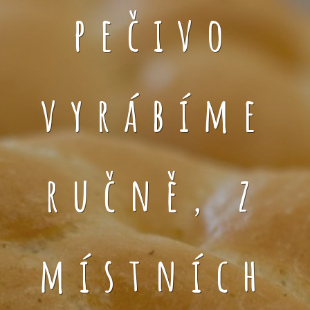
pečivo
vyrábíme
ručně, z
místních