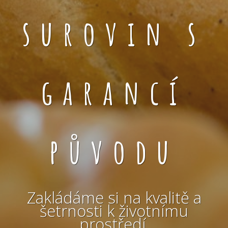
surovin s
garancí
původu
Zakládáme si na kvalitě a
šetrnosti k životnímu
prostředí.