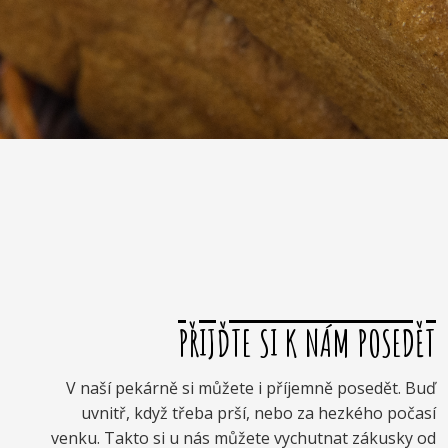
PŘIJĎTE SI K NÁM POSEDĚT
V naší pekárně si můžete i příjemně posedět. Buď
uvnitř, když třeba prší, nebo za hezkého počasí
venku. Takto si u nás můžete vychutnat zákusky od