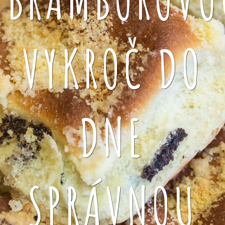
VYKROČ DO
DNE
SPRÁVNOU