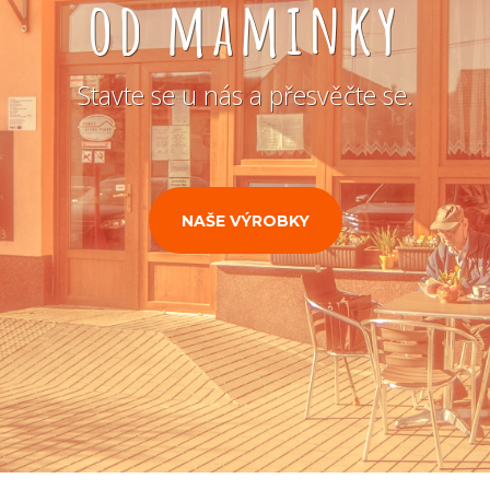
od maminky
Stavte se u nás a přesvěčte se.
NAŠE VÝROBKY