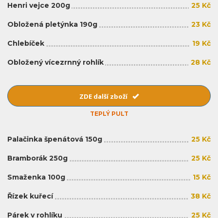
Henri vejce 200g
25 Kč
Obložená pletýnka 190g
23 Kč
Chlebíček
19 Kč
Obložený vícezrnný rohlík
28 Kč
ZDE další zboží
TEPLÝ PULT
Palačinka špenátová 150g
25 Kč
Bramborák 250g
25 Kč
Smaženka 100g
15 Kč
Řízek kuřecí
38 Kč
Párek v rohlíku
25 Kč