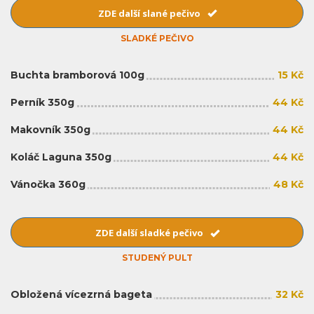
ZDE další slané pečivo
SLADKÉ PEČIVO
Buchta bramborová 100g
15 Kč
Perník 350g
44 Kč
Makovník 350g
44 Kč
Koláč Laguna 350g
44 Kč
Vánočka 360g
48 Kč
ZDE další sladké pečivo
STUDENÝ PULT
Obložená vícezrná bageta
32 Kč