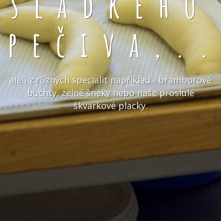
sladkého
pečiva,.
ale i z různých specialit například - bramborové
buchty, zelné šneky nebo naše proslulé
škvarkové placky.