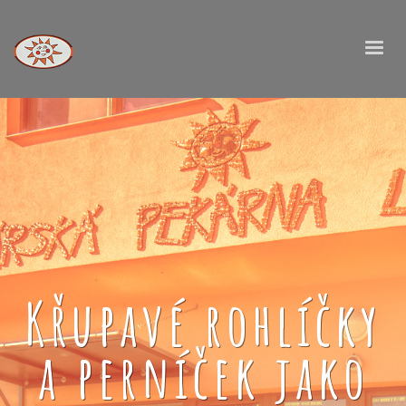
Křupavé rohlíčky
a perníček jako