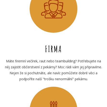
FIRMA
Máte firemní večírek, raut nebo teambuilding? Potřebujete na
něj zajistit občerstvení z pekárny? Moc rádi vám jej připravíme.
Nejen že si pochutnáte, ale navíc pomůžete dobré věci a
podpoříte naší "trošku nenormální" pekárnu.