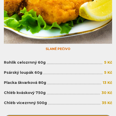
SLANÉ PEČIVO
Rohlík celozrnný 60g
5 Kč
Psárský loupák 60g
5 Kč
Placka škvarková 80g
13 Kč
Chléb kváskový 750g
30 Kč
Chléb vícezrnný 500g
35 Kč