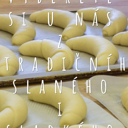
si u nás
z
tradiční
slaného
i