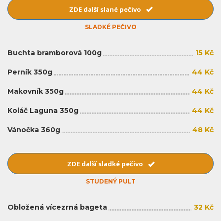
ZDE další slané pečivo
SLADKÉ PEČIVO
Buchta bramborová 100g
15 Kč
Perník 350g
44 Kč
Makovník 350g
44 Kč
Koláč Laguna 350g
44 Kč
Vánočka 360g
48 Kč
ZDE další sladké pečivo
STUDENÝ PULT
Obložená vícezrná bageta
32 Kč