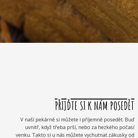
PŘIJĎTE SI K NÁM POSEDĚT
V naší pekárně si můžete i příjemně posedět. Buď
uvnitř, když třeba prší, nebo za hezkého počasí
venku. Takto si u nás můžete vychutnat zákusky od