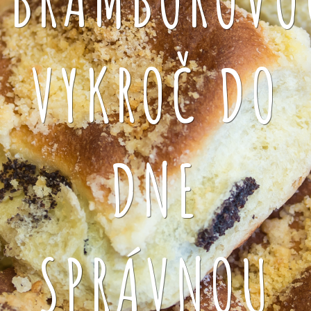
VYKROČ DO
DNE
SPRÁVNOU