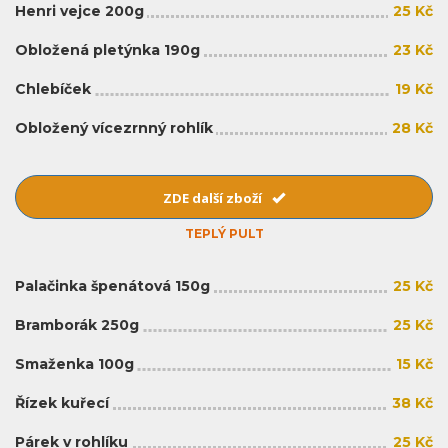
Henri vejce 200g
25 Kč
Obložená pletýnka 190g
23 Kč
Chlebíček
19 Kč
Obložený vícezrnný rohlík
28 Kč
ZDE další zboží
TEPLÝ PULT
Palačinka špenátová 150g
25 Kč
Bramborák 250g
25 Kč
Smaženka 100g
15 Kč
Řízek kuřecí
38 Kč
Párek v rohlíku
25 Kč