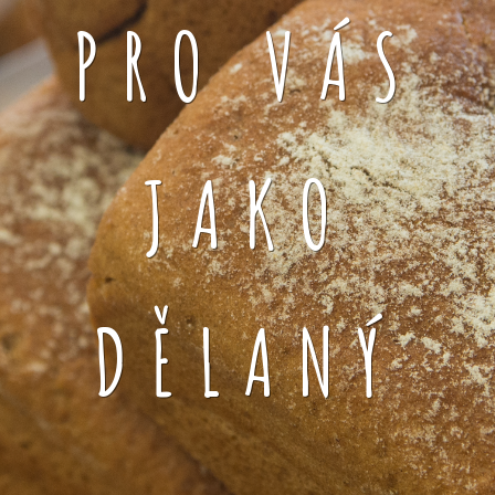
PRO VÁS
JAKO
DĚLANÝ