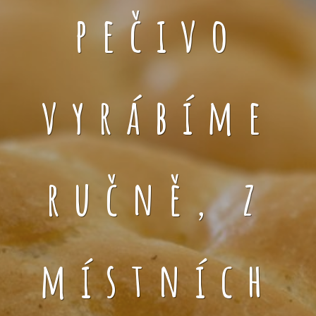
pečivo
vyrábíme
ručně, z
místních