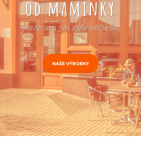
od maminky
Stavte se u nás a přesvěčte se.
NAŠE VÝROBKY