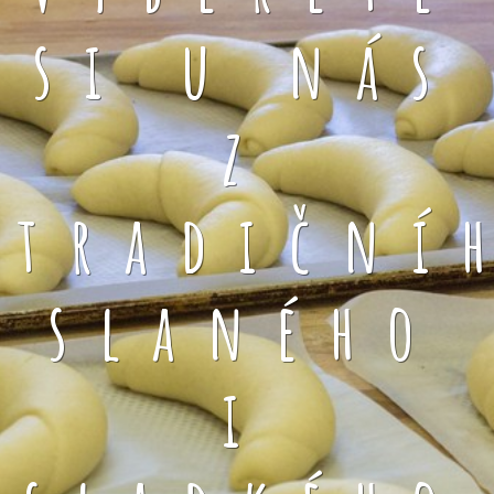
si u nás
z
tradiční
slaného
i