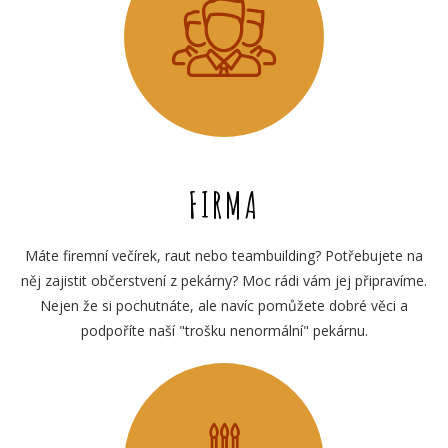
FIRMA
Máte firemní večírek, raut nebo teambuilding? Potřebujete na
něj zajistit občerstvení z pekárny? Moc rádi vám jej připravíme.
Nejen že si pochutnáte, ale navíc pomůžete dobré věci a
podpoříte naší "trošku nenormální" pekárnu.