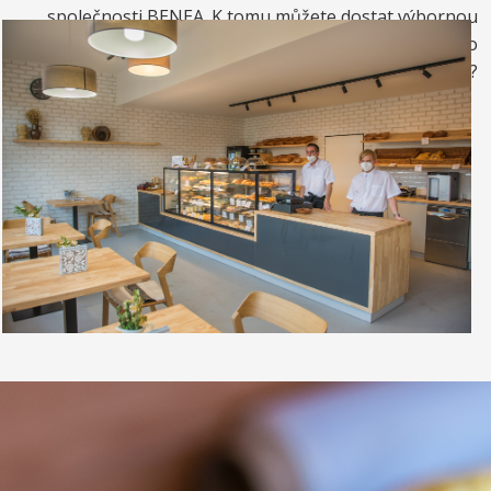
společnosti BENEA. K tomu můžete dostat výbornou
kávou. Nebo si raději dáte zrmzlinový pohár nebo
vynikající točenou zmrzlinu?