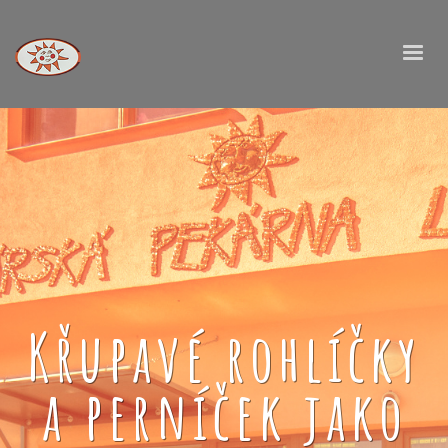
Křupavé rohlíčky
a perníček jako