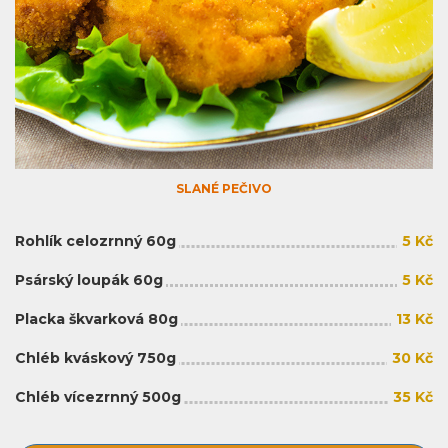
SLANÉ PEČIVO
Rohlík celozrnný 60g
5 Kč
Psárský loupák 60g
5 Kč
Placka škvarková 80g
13 Kč
Chléb kváskový 750g
30 Kč
Chléb vícezrnný 500g
35 Kč