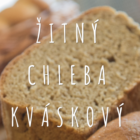
ŽITNÝ
CHLEBA
KVÁSKOVÝ