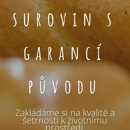
surovin s
garancí
původu
Zakládáme si na kvalitě a
šetrnosti k životnímu
prostředí.