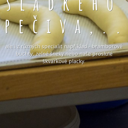
sladkého
pečiva,.
ale i z různých specialit například - bramborové
buchty, zelné šneky nebo naše proslulé
škvarkové placky.