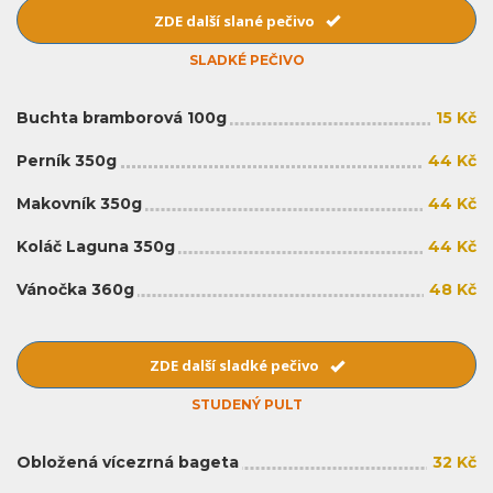
ZDE další slané pečivo
SLADKÉ PEČIVO
Buchta bramborová 100g
15 Kč
Perník 350g
44 Kč
Makovník 350g
44 Kč
Koláč Laguna 350g
44 Kč
Vánočka 360g
48 Kč
ZDE další sladké pečivo
STUDENÝ PULT
Obložená vícezrná bageta
32 Kč