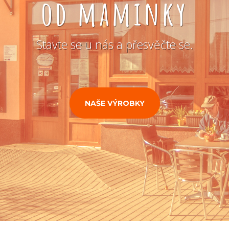
od maminky
Stavte se u nás a přesvěčte se.
NAŠE VÝROBKY