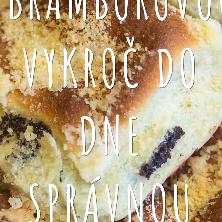
VYKROČ DO
DNE
SPRÁVNOU