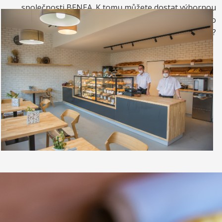
společnosti BENEA. K tomu můžete dostat výbornou
kávou. Nebo si raději dáte zrmzlinový pohár nebo
vynikající točenou zmrzlinu?