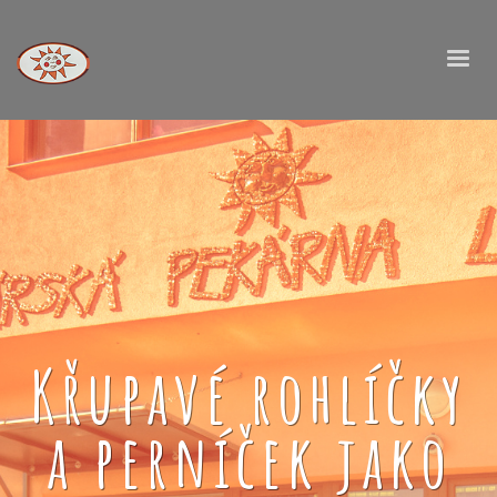
Křupavé rohlíčky
a perníček jako