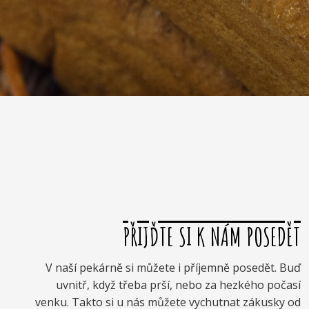
PŘIJĎTE SI K NÁM POSEDĚT
V naší pekárně si můžete i příjemně posedět. Buď
uvnitř, když třeba prší, nebo za hezkého počasí
venku. Takto si u nás můžete vychutnat zákusky od