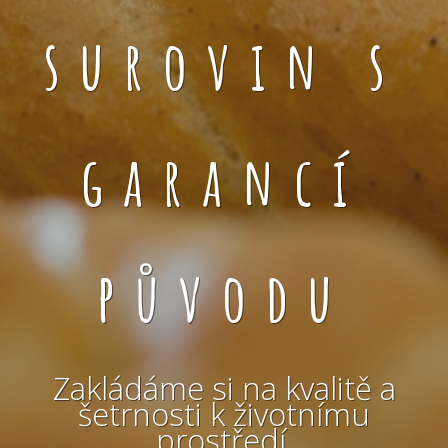
surovin s
garancí
původu
Zakládáme si na kvalitě a
šetrnosti k životnímu
prostředí.