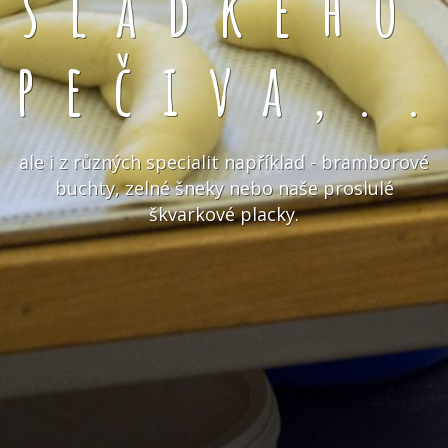
sladkého
pečiva,.
ale i z různých specialit například - bramborové
buchty, zelné šneky nebo naše proslulé
škvarkové placky.