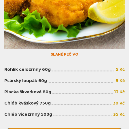
SLANÉ PEČIVO
Rohlík celozrnný 60g
5 Kč
Psárský loupák 60g
5 Kč
Placka škvarková 80g
13 Kč
Chléb kváskový 750g
30 Kč
Chléb vícezrnný 500g
35 Kč