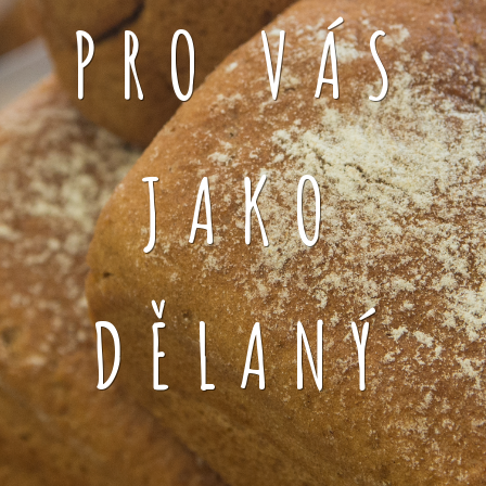
PRO VÁS
JAKO
DĚLANÝ