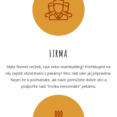
FIRMA
Máte firemní večírek, raut nebo teambuilding? Potřebujete na
něj zajistit občerstvení z pekárny? Moc rádi vám jej připravíme.
Nejen že si pochutnáte, ale navíc pomůžete dobré věci a
podpoříte naší "trošku nenormální" pekárnu.