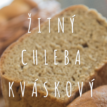
ŽITNÝ
CHLEBA
KVÁSKOVÝ