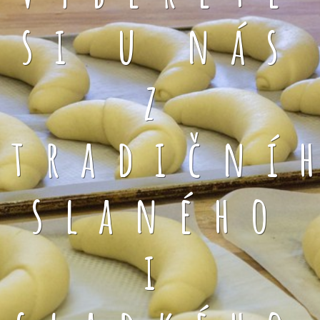
si u nás
z
tradiční
slaného
i