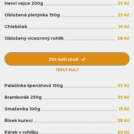
Henri vejce 200g
25 Kč
Obložená pletýnka 190g
23 Kč
Chlebíček
19 Kč
Obložený vícezrnný rohlík
28 Kč
ZDE další zboží
TEPLÝ PULT
Palačinka špenátová 150g
25 Kč
Bramborák 250g
25 Kč
Smaženka 100g
15 Kč
Řízek kuřecí
38 Kč
Párek v rohlíku
25 Kč