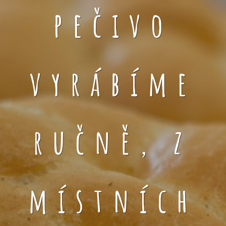
pečivo
vyrábíme
ručně, z
místních