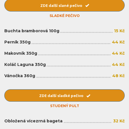
ZDE další slané pečivo
SLADKÉ PEČIVO
Buchta bramborová 100g
15 Kč
Perník 350g
44 Kč
Makovník 350g
44 Kč
Koláč Laguna 350g
44 Kč
Vánočka 360g
48 Kč
ZDE další sladké pečivo
STUDENÝ PULT
Obložená vícezrná bageta
32 Kč