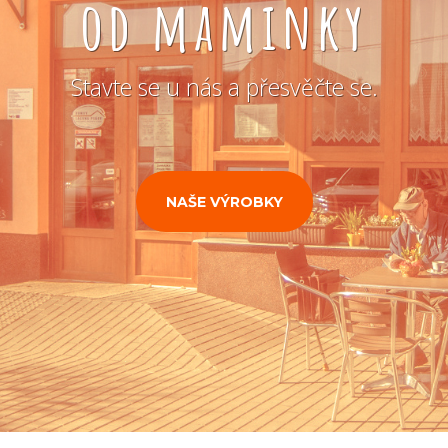
od maminky
Stavte se u nás a přesvěčte se.
NAŠE VÝROBKY