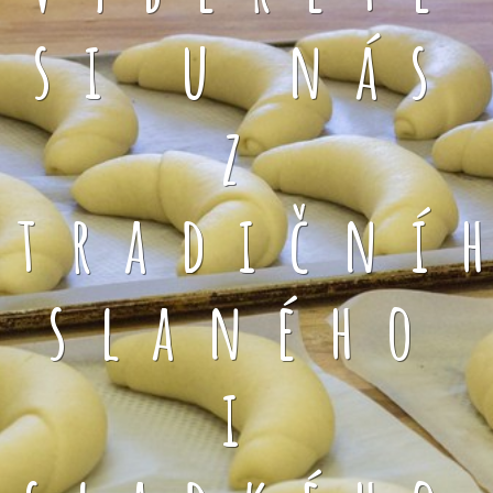
si u nás
z
tradiční
slaného
i