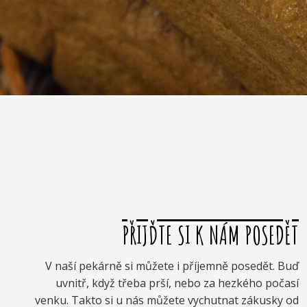
PŘIJĎTE SI K NÁM POSEDĚT
V naší pekárně si můžete i příjemně posedět. Buď
uvnitř, když třeba prší, nebo za hezkého počasí
venku. Takto si u nás můžete vychutnat zákusky od