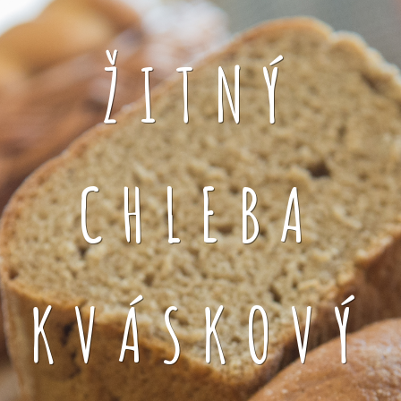
ŽITNÝ
CHLEBA
KVÁSKOVÝ