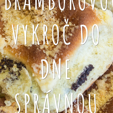
VYKROČ DO
DNE
SPRÁVNOU