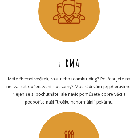
FIRMA
Máte firemní večírek, raut nebo teambuilding? Potřebujete na
něj zajistit občerstvení z pekárny? Moc rádi vám jej připravíme.
Nejen že si pochutnáte, ale navíc pomůžete dobré věci a
podpoříte naší "trošku nenormální" pekárnu.