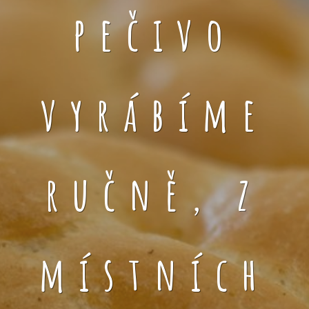
pečivo
vyrábíme
ručně, z
místních