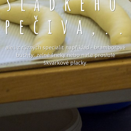
sladkého
pečiva,.
ale i z různých specialit například - bramborové
buchty, zelné šneky nebo naše proslulé
škvarkové placky.