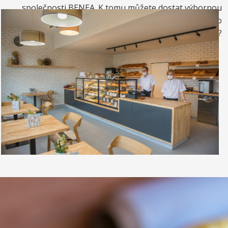
společnosti BENEA. K tomu můžete dostat výbornou
kávou. Nebo si raději dáte zrmzlinový pohár nebo
vynikající točenou zmrzlinu?