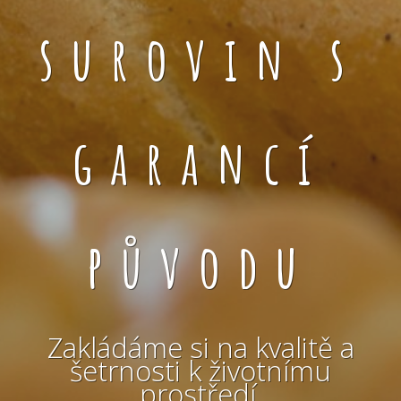
surovin s
garancí
původu
Zakládáme si na kvalitě a
šetrnosti k životnímu
prostředí.