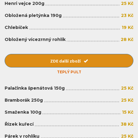
Henri vejce 200g
25 Kč
Obložená pletýnka 190g
23 Kč
Chlebíček
19 Kč
Obložený vícezrnný rohlík
28 Kč
ZDE další zboží
TEPLÝ PULT
Palačinka špenátová 150g
25 Kč
Bramborák 250g
25 Kč
Smaženka 100g
15 Kč
Řízek kuřecí
38 Kč
Párek v rohlíku
25 Kč