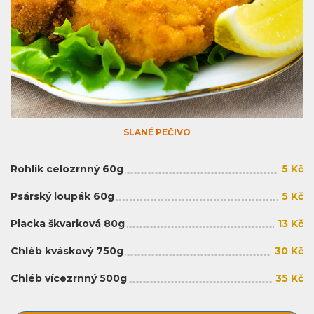
SLANÉ PEČIVO
Rohlík celozrnný 60g
5 Kč
Psárský loupák 60g
5 Kč
Placka škvarková 80g
13 Kč
Chléb kváskový 750g
30 Kč
Chléb vícezrnný 500g
35 Kč