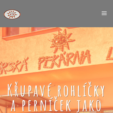
Křupavé rohlíčky
a perníček jako