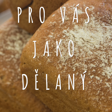
PRO VÁS
JAKO
DĚLANÝ