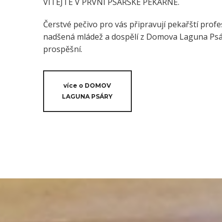
VÍTEJTE V PRVNÍ PSÁRSKÉ PEKÁRNĚ.
Čerstvé pečivo pro vás připravují pekařští profes
nadšená mládež a dospělí z Domova Laguna Psáry
prospěšní.
více o DOMOV
LAGUNA PSÁRY