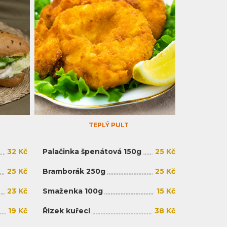
TEPLÝ PULT
32 Kč
Palačinka špenátová 150g
25 Kč
25 Kč
Bramborák 250g
25 Kč
23 Kč
Smaženka 100g
15 Kč
19 Kč
Řízek kuřecí
38 Kč