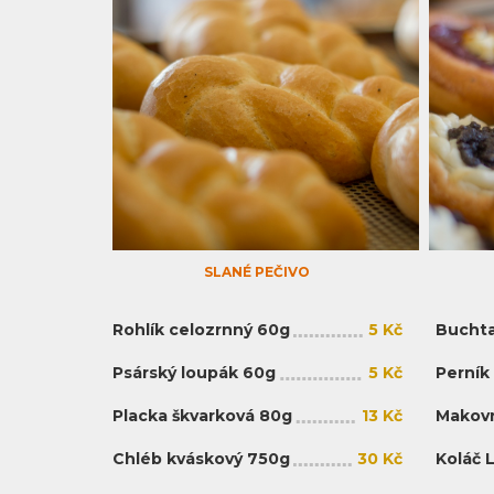
SLANÉ PEČIVO
Rohlík celozrnný 60g
5 Kč
Buchta
Psárský loupák 60g
5 Kč
Perník
Placka škvarková 80g
13 Kč
Makovn
Chléb kváskový 750g
30 Kč
Koláč 