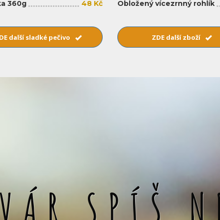
a 360g
48 Kč
Obložený vícezrnný rohlík
DE další sladké pečivo
ZDE další zboží
SVÁR SPÍŠ N