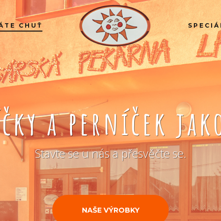
ÁTE CHUŤ
SPECIÁ
íčky a perníček ja
Stavte se u nás a přesvěčte se.
NAŠE VÝROBKY