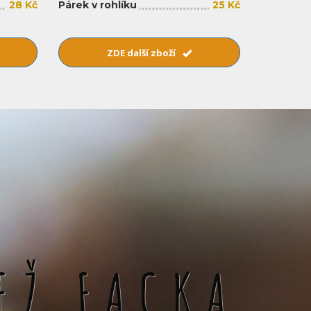
28 Kč
Párek v rohlíku
25 Kč
ZDE další zboží
EŽ FACKA