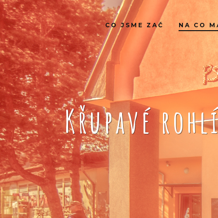
CO JSME ZAČ
NA CO M
Křupavé rohl