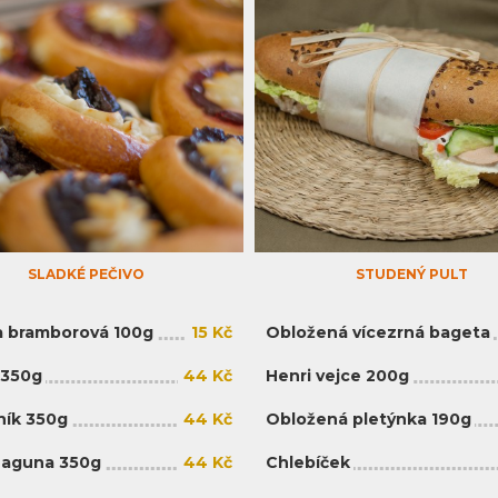
SLADKÉ PEČIVO
STUDENÝ PULT
 bramborová 100g
15 Kč
Obložená vícezrná bageta
 350g
44 Kč
Henri vejce 200g
ík 350g
44 Kč
Obložená pletýnka 190g
Laguna 350g
44 Kč
Chlebíček