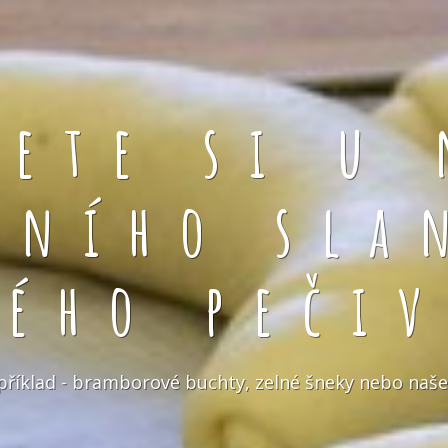
rete si u 
čního sla
kého pečiv
například - bramborové buchty, zelné šneky nebo naše