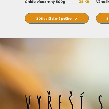
Chléb vícezrnný 500g
35 Kč
Vánočk
ZDE další slané pečivo
Z
VYŘEŠÍ 