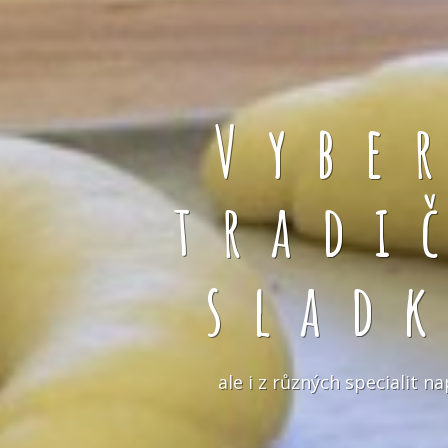
Vybe
tradi
slad
ale i z různých specialit 