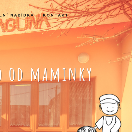
LNÍ NABÍDKA
KONTAKT
ko od maminky