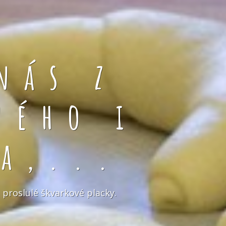
nás z
ného i
a,...
 proslulé škvarkové placky.