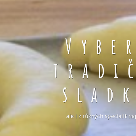
Vybe
tradi
slad
ale i z různých specialit 