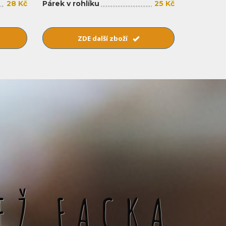
28 Kč
Párek v rohlíku
25 Kč
ZDE další zboží
EŽ FACKA