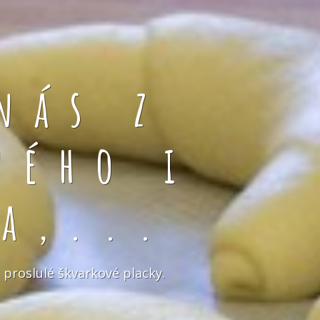
nás z
ného i
a,...
 proslulé škvarkové placky.