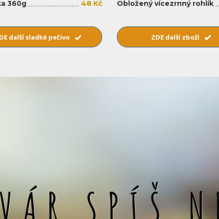
a 360g
48 Kč
Obložený vícezrnný rohlík
DE další sladké pečivo
ZDE další zboží
SVÁR SPÍŠ N