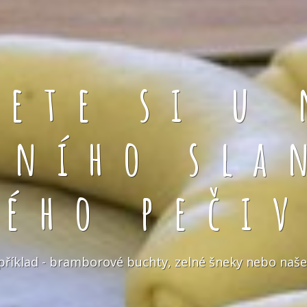
rete si u 
čního sla
kého pečiv
například - bramborové buchty, zelné šneky nebo naše