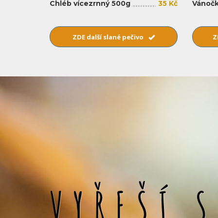
Chléb vícezrnný 500g
35 Kč
Vánočk
ZDE další slané pečivo
Z
VYŘEŠÍ 