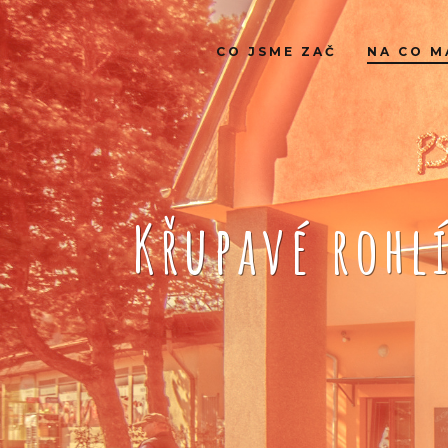
CO JSME ZAČ
NA CO M
Křupavé rohl