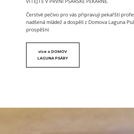
VÍTEJTE V PRVNÍ PSÁRSKÉ PEKÁRNĚ.
Čerstvé pečivo pro vás připravují pekařští profes
nadšená mládež a dospělí z Domova Laguna Psáry
prospěšní.
více o DOMOV
LAGUNA PSÁRY