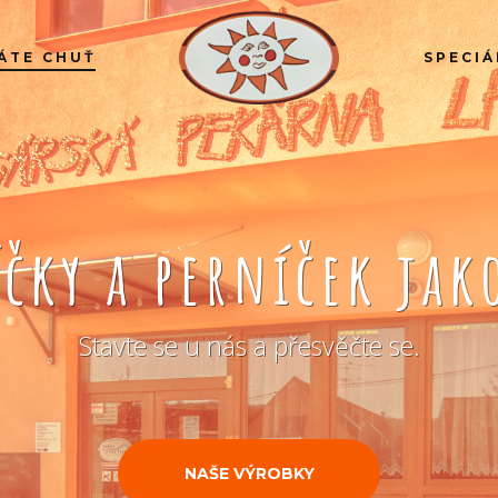
ÁTE CHUŤ
SPECIÁ
íčky a perníček ja
Stavte se u nás a přesvěčte se.
NAŠE VÝROBKY