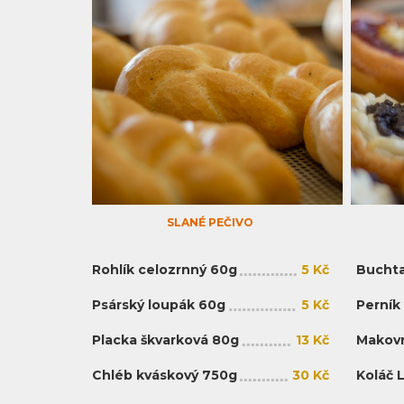
SLANÉ PEČIVO
Rohlík celozrnný 60g
5 Kč
Buchta
Psárský loupák 60g
5 Kč
Perník
Placka škvarková 80g
13 Kč
Makovn
Chléb kváskový 750g
30 Kč
Koláč 