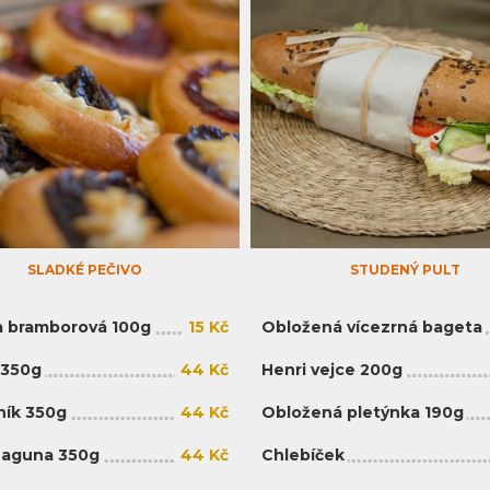
SLADKÉ PEČIVO
STUDENÝ PULT
 bramborová 100g
15 Kč
Obložená vícezrná bageta
 350g
44 Kč
Henri vejce 200g
ík 350g
44 Kč
Obložená pletýnka 190g
Laguna 350g
44 Kč
Chlebíček