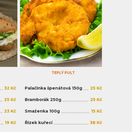
TEPLÝ PULT
32 Kč
Palačinka špenátová 150g
25 Kč
25 Kč
Bramborák 250g
25 Kč
23 Kč
Smaženka 100g
15 Kč
19 Kč
Řízek kuřecí
38 Kč