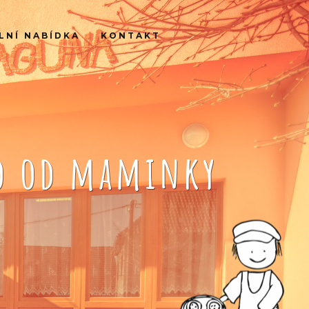
LNÍ NABÍDKA
KONTAKT
ko od maminky