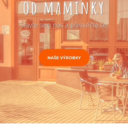
od maminky
Stavte se u nás a přesvěčte se.
NAŠE VÝROBKY