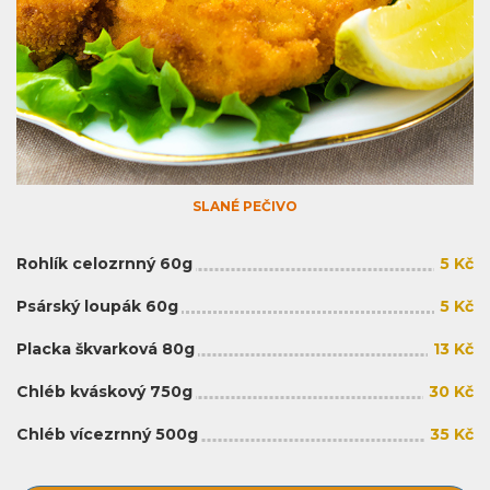
SLANÉ PEČIVO
Rohlík celozrnný 60g
5 Kč
Psárský loupák 60g
5 Kč
Placka škvarková 80g
13 Kč
Chléb kváskový 750g
30 Kč
Chléb vícezrnný 500g
35 Kč