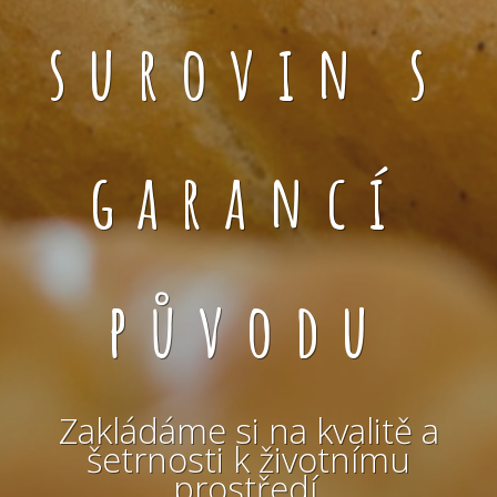
surovin s
garancí
původu
Zakládáme si na kvalitě a
šetrnosti k životnímu
prostředí.