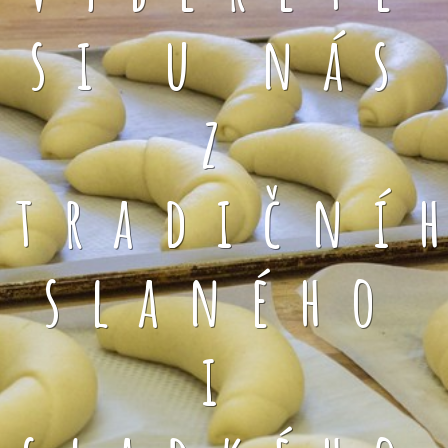
si u nás
z
tradiční
slaného
i