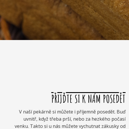
PŘIJĎTE SI K NÁM POSEDĚT
V naší pekárně si můžete i příjemně posedět. Buď
uvnitř, když třeba prší, nebo za hezkého počasí
venku. Takto si u nás můžete vychutnat zákusky od