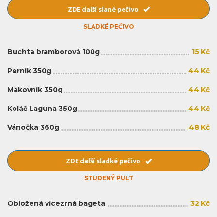
ZDE další slané pečivo
SLADKÉ PEČIVO
Buchta bramborová 100g
15 Kč
Perník 350g
44 Kč
Makovník 350g
44 Kč
Koláč Laguna 350g
44 Kč
Vánočka 360g
48 Kč
ZDE další sladké pečivo
STUDENÝ PULT
Obložená vícezrná bageta
32 Kč