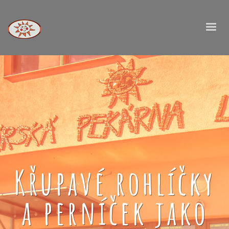
Křupavé rohlíčky
a perníček jako