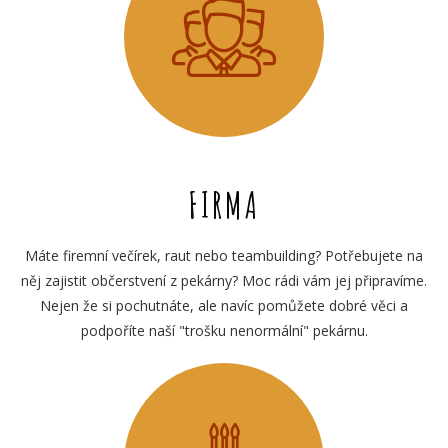
FIRMA
Máte firemní večírek, raut nebo teambuilding? Potřebujete na
něj zajistit občerstvení z pekárny? Moc rádi vám jej připravíme.
Nejen že si pochutnáte, ale navíc pomůžete dobré věci a
podpoříte naší "trošku nenormální" pekárnu.