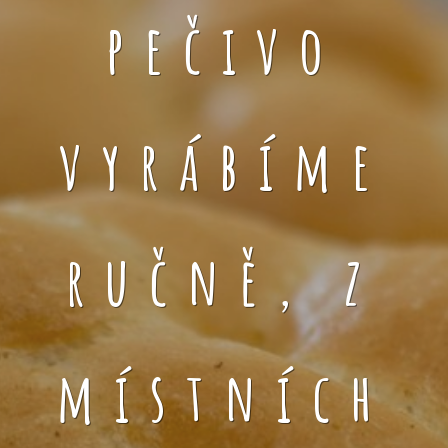
pečivo
vyrábíme
ručně, z
místních