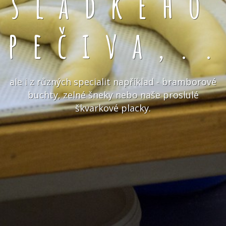
sladkého
pečiva,.
ale i z různých specialit například - bramborové
buchty, zelné šneky nebo naše proslulé
škvarkové placky.