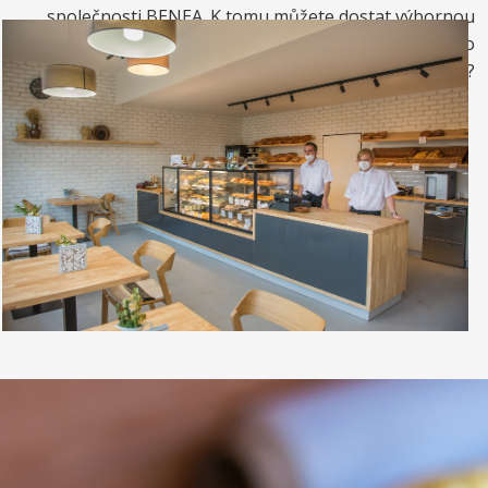
společnosti BENEA. K tomu můžete dostat výbornou
kávou. Nebo si raději dáte zrmzlinový pohár nebo
vynikající točenou zmrzlinu?