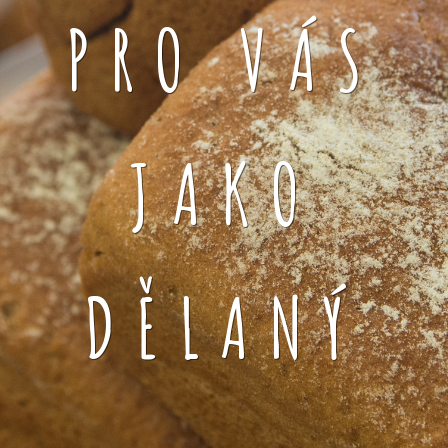
PRO VÁS
JAKO
DĚLANÝ