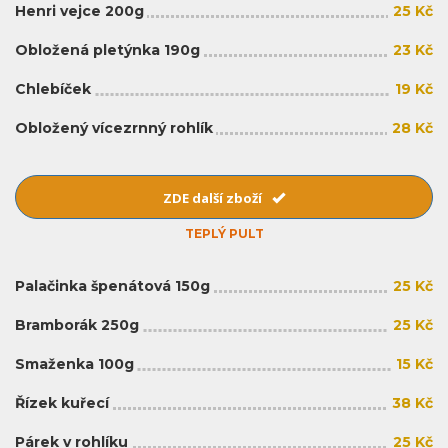
Henri vejce 200g
25 Kč
Obložená pletýnka 190g
23 Kč
Chlebíček
19 Kč
Obložený vícezrnný rohlík
28 Kč
ZDE další zboží
TEPLÝ PULT
Palačinka špenátová 150g
25 Kč
Bramborák 250g
25 Kč
Smaženka 100g
15 Kč
Řízek kuřecí
38 Kč
Párek v rohlíku
25 Kč