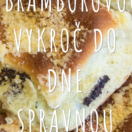
VYKROČ DO
DNE
SPRÁVNOU