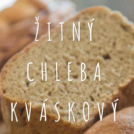
ŽITNÝ
CHLEBA
KVÁSKOVÝ