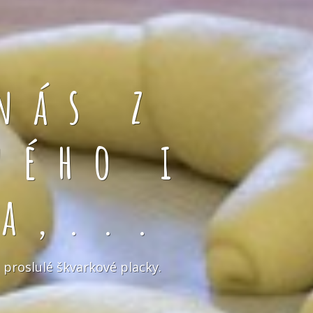
nás z
ného i
a,...
 proslulé škvarkové placky.