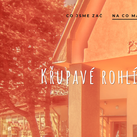
CO JSME ZAČ
NA CO M
Křupavé rohl