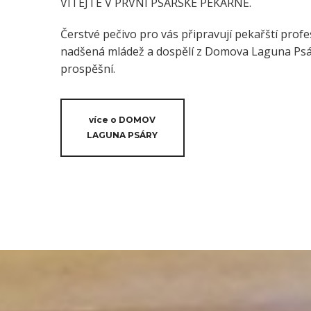
VÍTEJTE V PRVNÍ PSÁRSKÉ PEKÁRNĚ.
Čerstvé pečivo pro vás připravují pekařští profes
nadšená mládež a dospělí z Domova Laguna Psáry
prospěšní.
více o DOMOV
LAGUNA PSÁRY