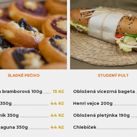
SLADKÉ PEČIVO
STUDENÝ PULT
 bramborová 100g
15 Kč
Obložená vícezrná bageta
 350g
44 Kč
Henri vejce 200g
ík 350g
44 Kč
Obložená pletýnka 190g
Laguna 350g
44 Kč
Chlebíček