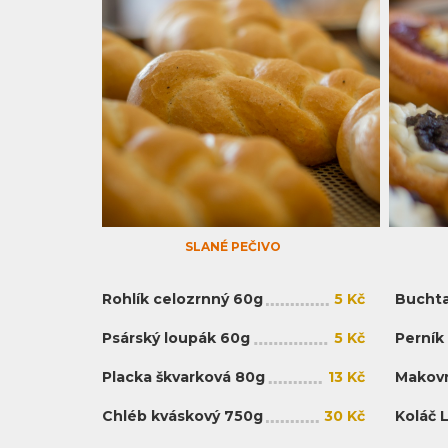
SLANÉ PEČIVO
Rohlík celozrnný 60g
5 Kč
Buchta
Psárský loupák 60g
5 Kč
Perník
Placka škvarková 80g
13 Kč
Makovn
Chléb kváskový 750g
30 Kč
Koláč 