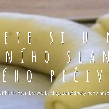
rete si u 
čního sla
kého pečiv
například - bramborové buchty, zelné šneky nebo naše