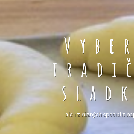
Vybe
tradi
slad
ale i z různých specialit 