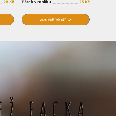
28 Kč
Párek v rohlíku
25 Kč
ZDE další zboží
EŽ FACKA