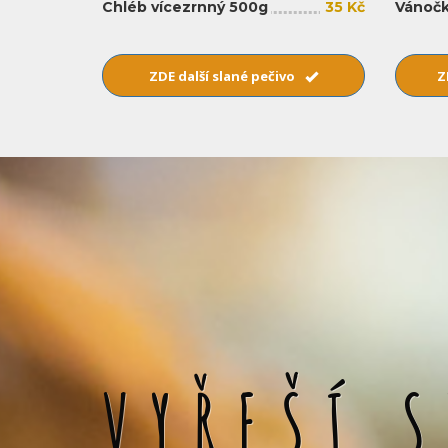
Chléb vícezrnný 500g
35 Kč
Vánočk
ZDE další slané pečivo
Z
VYŘEŠÍ 