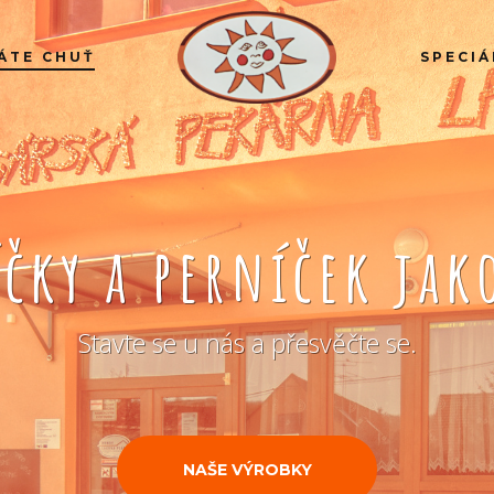
ÁTE CHUŤ
SPECIÁ
íčky a perníček ja
Stavte se u nás a přesvěčte se.
NAŠE VÝROBKY