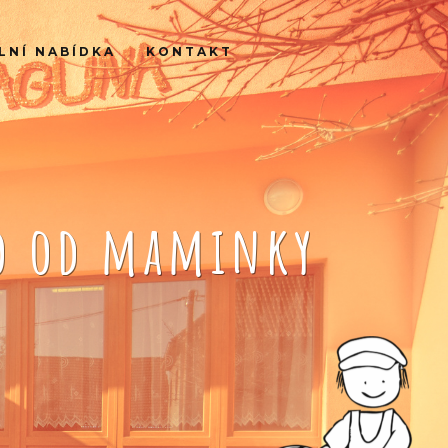
LNÍ NABÍDKA
KONTAKT
ko od maminky