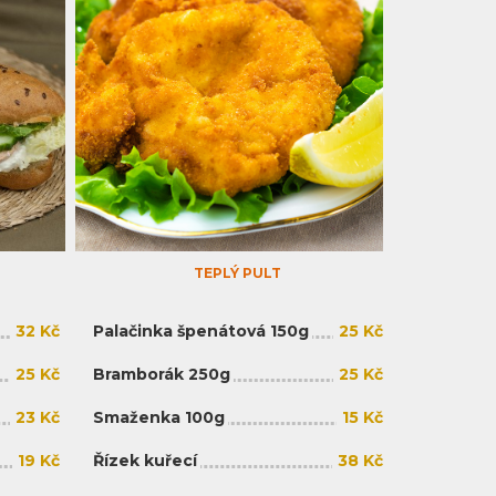
TEPLÝ PULT
32 Kč
Palačinka špenátová 150g
25 Kč
25 Kč
Bramborák 250g
25 Kč
23 Kč
Smaženka 100g
15 Kč
19 Kč
Řízek kuřecí
38 Kč