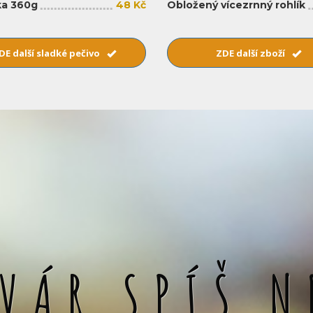
a 360g
48 Kč
Obložený vícezrnný rohlík
DE další sladké pečivo
ZDE další zboží
SVÁR SPÍŠ N