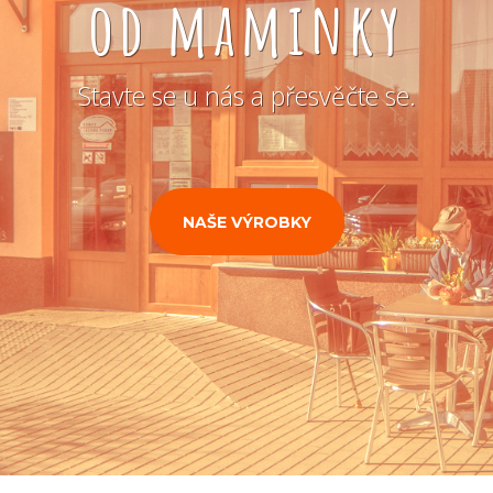
od maminky
Stavte se u nás a přesvěčte se.
NAŠE VÝROBKY