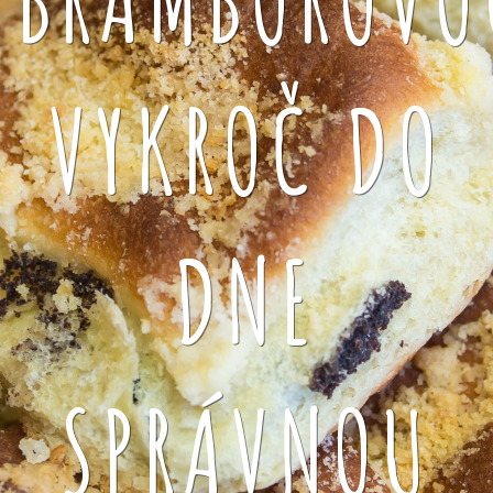
VYKROČ DO
DNE
SPRÁVNOU