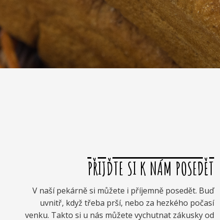
PŘIJĎTE SI K NÁM POSEDĚT
V naší pekárně si můžete i příjemně posedět. Buď
uvnitř, když třeba prší, nebo za hezkého počasí
venku. Takto si u nás můžete vychutnat zákusky od