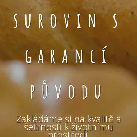
surovin s
garancí
původu
Zakládáme si na kvalitě a
šetrnosti k životnímu
prostředí.