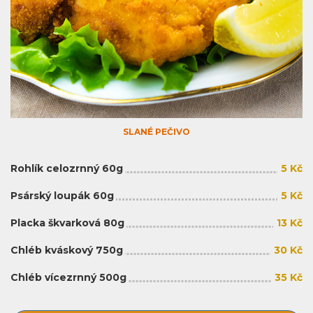
SLANÉ PEČIVO
Rohlík celozrnný 60g
5 Kč
Psárský loupák 60g
5 Kč
Placka škvarková 80g
13 Kč
Chléb kváskový 750g
30 Kč
Chléb vícezrnný 500g
35 Kč