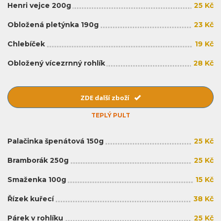
Henri vejce 200g
25 Kč
Obložená pletýnka 190g
23 Kč
Chlebíček
19 Kč
Obložený vícezrnný rohlík
28 Kč
ZDE další zboží
TEPLÝ PULT
Palačinka špenátová 150g
25 Kč
Bramborák 250g
25 Kč
Smaženka 100g
15 Kč
Řízek kuřecí
38 Kč
Párek v rohlíku
25 Kč