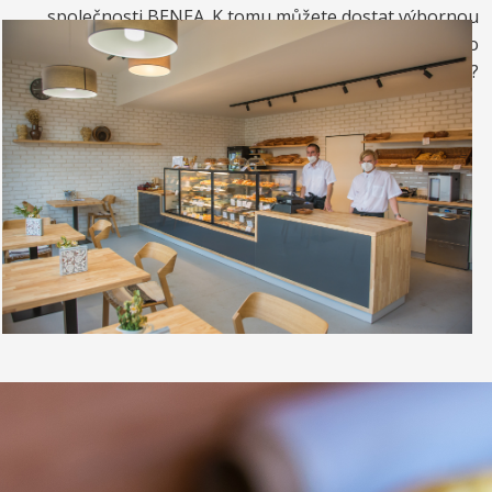
společnosti BENEA. K tomu můžete dostat výbornou
kávou. Nebo si raději dáte zrmzlinový pohár nebo
vynikající točenou zmrzlinu?