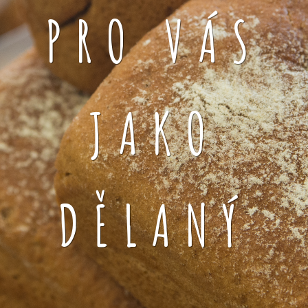
PRO VÁS
JAKO
DĚLANÝ