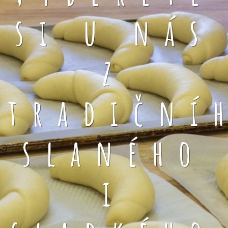
si u nás
z
tradiční
slaného
i