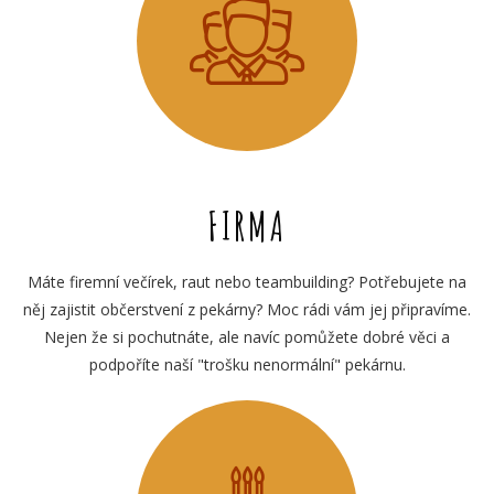
FIRMA
Máte firemní večírek, raut nebo teambuilding? Potřebujete na
něj zajistit občerstvení z pekárny? Moc rádi vám jej připravíme.
Nejen že si pochutnáte, ale navíc pomůžete dobré věci a
podpoříte naší "trošku nenormální" pekárnu.