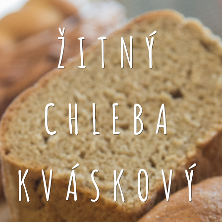
ŽITNÝ
CHLEBA
KVÁSKOVÝ