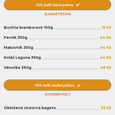
ZDE další slané pečivo
SLADKÉ PEČIVO
Buchta bramborová 100g
15 Kč
Perník 350g
44 Kč
Makovník 350g
44 Kč
Koláč Laguna 350g
44 Kč
Vánočka 360g
48 Kč
ZDE další sladké pečivo
STUDENÝ PULT
Obložená vícezrná bageta
32 Kč