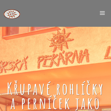
Křupavé rohlíčky
a perníček jako