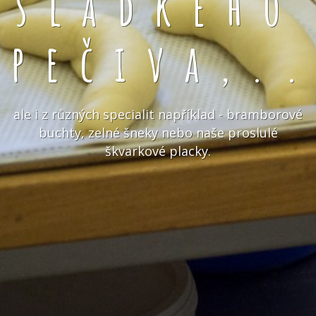
sladkého
pečiva,.
ale i z různých specialit například - bramborové
buchty, zelné šneky nebo naše proslulé
škvarkové placky.