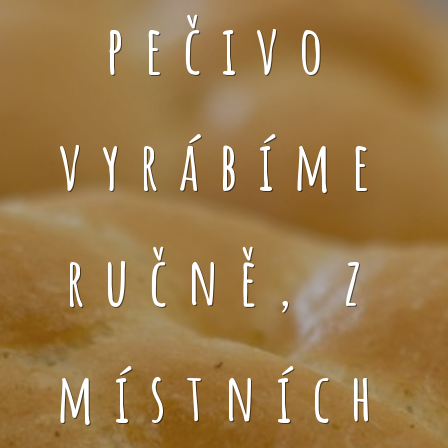
pečivo
vyrábíme
ručně, z
místních